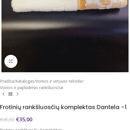
Click to enlarge
Pradžia
/
Katalogas
/
Vonios ir virtuvės tekstilė
/
Vonios ir paplūdimio rankšluosčiai
Frotinių rankšluosčių komplektas Dantela -1
€
35,00
€
45,00
Frotinių rankšluosčių komplektas