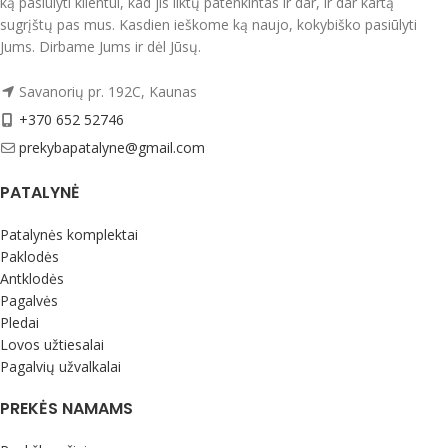
ką pasiūlyti klientui, kad jis liktų patenkintas ir dar, ir dar kartą
sugrįštų pas mus. Kasdien ieškome ką naujo, kokybiško pasiūlyti
Jums. Dirbame Jums ir dėl Jūsų.
Savanorių pr. 192C, Kaunas
+370 652 52746
prekybapatalyne@gmail.com
PATALYNĖ
Patalynės komplektai
Paklodės
Antklodės
Pagalvės
Pledai
Lovos užtiesalai
Pagalvių užvalkalai
PREKĖS NAMAMS