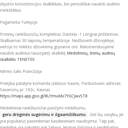
skystos konsistencijos skalbikliais, bei periodiškai naudoti audinio
minkštiklius.
Pagaminta Turkijoje
Frotinių rankšluosčių komplektas Dantela -1 Lengvai prižiūrimas.
Skalbiamas 30 laipsnių temperatūroje. Nedžiovinti džiovyklėje,
vietoje to rinkitės džiovinimą gryname ore. Rekomenduojame
naudoti audinius tausojantį skalbiklį
Medvilninių, lininių audinių
skalbiklis TENETEX
Kilmės šalis Prancūzija
Prekyba patalyne komanda įsikūrusi Kaune, Parduotuvės adresas:
Savanorių pr. 192c, Kaunas
https://maps.app.goo.gl/8UYmuMx7YGCJwvST8
Medvilniniai rankšluosčiai pasižymi minkštumu,
geru drėgmės sugėrimu ir ilgaamžiškumu
.
Dėl šių savybių jie
yra populiarus pasirinkimas kasdieniniam naudojimui.
Taip pat,
medvilnė yra palyginti pigi žaliava, lengvai dažoma ir perdirbama,