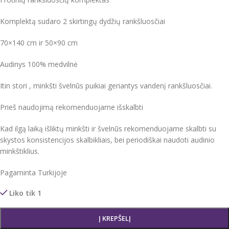
Komplektą sudaro 2 skirtingų dydžių rankšluosčiai
70×140 cm ir 50×90 cm
Audinys 100% medvilnė
Itin stori , minkšti švelnūs puikiai geriantys vandenį rankšluosčiai.
Prieš naudojimą rekomenduojame išskalbti
Kad ilgą laiką išliktų minkšti ir švelnūs rekomenduojame skalbti su
skystos konsistencijos skalbikliais, bei periodiškai naudoti audinio
minkštiklius.
Pagaminta Turkijoje
Liko tik 1
Į KREPŠELĮ