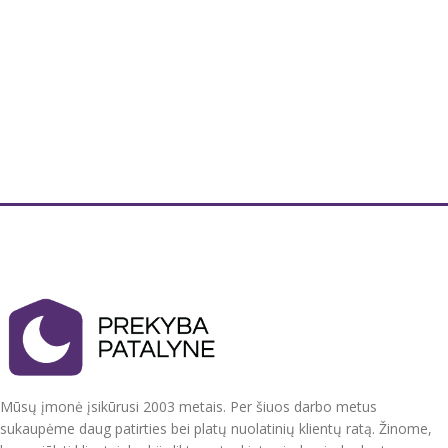
Dydžiai : stačiakampė 40x160 cm
110x160 cm
arba 85x85 cm
Puošni, tvirto audinio staltiesė.
Puošni, tvirto audinio staltiesė.
Spalvos : Balta su siuvinėtomis
Spalvos : sodri raudona su
detalėmis viduryje, staltiesės
siuvinėtomis detalėmis viduryje.
kraštuose su dailiais nėrinėliais.
Pagaminta Kinijoje.
Pagaminta Kinijoje.
Mūsų įmonė įsikūrusi 2003 metais. Per šiuos darbo metus
sukaupėme daug patirties bei platų nuolatinių klientų ratą. Žinome,