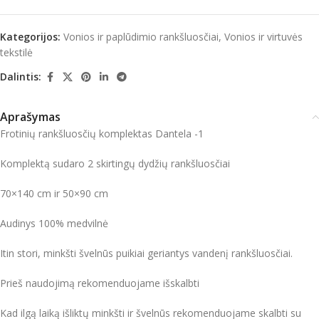
Kategorijos:
Vonios ir paplūdimio rankšluosčiai
,
Vonios ir virtuvės
tekstilė
Dalintis:
Aprašymas
Frotinių rankšluosčių komplektas Dantela -1
Komplektą sudaro 2 skirtingų dydžių rankšluosčiai
70×140 cm ir 50×90 cm
Audinys 100% medvilnė
Itin stori, minkšti švelnūs puikiai geriantys vandenį rankšluosčiai.
Prieš naudojimą rekomenduojame išskalbti
Kad ilgą laiką išliktų minkšti ir švelnūs rekomenduojame skalbti su