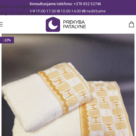
Konsultuojame telefonu:
+370 652 52746
Skip to navigation
I-V
10.00-17.00
VI
10.00-14.00
VII
nedirbame
Skip to main content
-22%