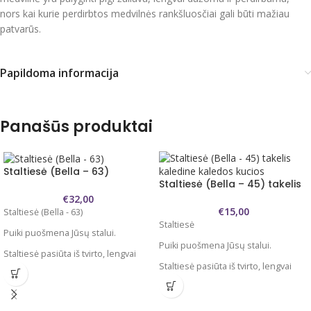
nors kai kurie perdirbtos medvilnės rankšluosčiai gali būti mažiau
patvarūs.
Papildoma informacija
Panašūs produktai
Staltiesė (Bella – 63)
Staltiesė (Bella – 45) takelis
€
32,00
€
15,00
Staltiesė (Bella - 63)
Staltiesė
Puiki puošmena Jūsų stalui.
Puiki puošmena Jūsų stalui.
Staltiesė pasiūta iš tvirto, lengvai
Staltiesė pasiūta iš tvirto, lengvai
prižiūrimo audinio. 100 %
prižiūrimo audinio. 100 %
poliesteris
poliesteris
Dydžiai : stačiakampės 130x180 cm,