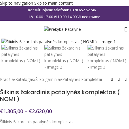
Skip to navigation
Skip to main content
Konsultuojame telefonu:
+370 652 52746
I-V
10.00-17.00
VI
10.00-14.00
VII
nedirbame
Click to enlarge
Pradžia
/
Katalogas
/
Šilko gaminiai
/
Patalynės komplektai
Šilkinis žakardinis patalynės komplektas (
NOMI )
€
1.305,00
–
€
2.620,00
Šilkinis žakardinis patalynės komplektas