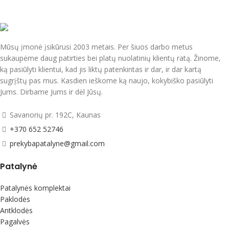
Mūsų įmonė įsikūrusi 2003 metais. Per šiuos darbo metus
sukaupėme daug patirties bei platų nuolatinių klientų ratą. Žinome,
ką pasiūlyti klientui, kad jis liktų patenkintas ir dar, ir dar kartą
sugrįštų pas mus. Kasdien ieškome ką naujo, kokybiško pasiūlyti
Jums. Dirbame Jums ir dėl Jūsų.
Savanorių pr. 192C, Kaunas
+370 652 52746
prekybapatalyne@gmail.com
Patalynė
Patalynės komplektai
Paklodės
Antklodės
Pagalvės