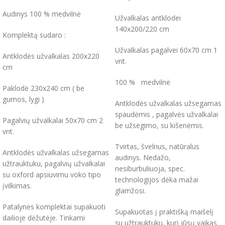
Audinys 100 % medvilnė
Užvalkalas antklodei
140x200/220 cm
Komplektą sudaro :
Užvalkalas pagalvei 60x70 cm 1
Antklodės užvalkalas 200x220
vnt.
cm
100 % medvilnė
Paklodė 230x240 cm ( be
gumos, lygi )
Antklodės užvalkalas užsegamas
spaudėmis , pagalvės užvalkalai
Pagalvių užvalkalai 50x70 cm 2
be užsegimo, su kišenėmis.
vnt.
Tvirtas, švelnus, natūralus
Antklodės užvalkalas užsegamas
audinys. Nedažo,
užtrauktuku, pagalvių užvalkalai
nesiburbuliuoja, spec.
su oxford apsiuvimu voko tipo
technologijos dėka mažai
įvilkimas.
glamžosi.
Patalynės komplektai supakuoti
Supakuotas į praktišką maišelį
dailioje dėžutėje. Tinkami
su užtrauktuku, kurį jūsų vaikas