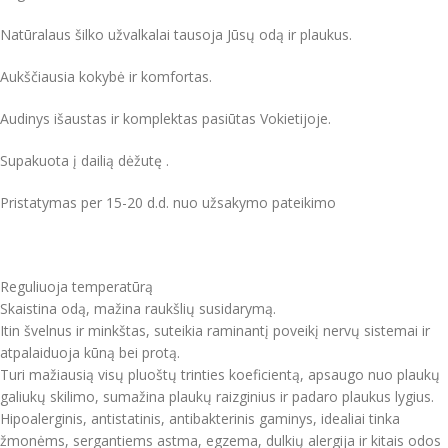
Natūralaus šilko užvalkalai tausoja Jūsų odą ir plaukus.
Aukščiausia kokybė ir komfortas.
Audinys išaustas ir komplektas pasiūtas Vokietijoje.
Supakuota į dailią dėžutę .
Pristatymas per 15-20 d.d. nuo užsakymo pateikimo
Reguliuoja temperatūrą
Skaistina odą, mažina raukšlių susidarymą.
Itin švelnus ir minkštas, suteikia raminantį poveikį nervų sistemai ir
atpalaiduoja kūną bei protą.
Turi mažiausią visų pluoštų trinties koeficientą, apsaugo nuo plaukų
galiukų skilimo, sumažina plaukų raizginius ir padaro plaukus lygius.
Hipoalerginis, antistatinis, antibakterinis gaminys, idealiai tinka
žmonėms, sergantiems astma, egzema, dulkių alergija ir kitais odos