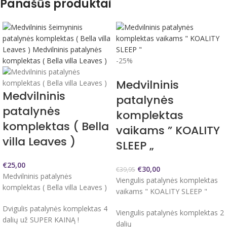
Panašūs produktai
-25%
Medvilninis
Medvilninis
patalynės
patalynės
komplektas
komplektas ( Bella
vaikams ” KOALITY
villa Leaves )
SLEEP „
€
25,00
€
30,00
€
39,95
Medvilninis patalynės
Viengulis patalynės komplektas
komplektas ( Bella villa Leaves )
vaikams " KOALITY SLEEP "
Dvigulis patalynės komplektas 4
Viengulis patalynės komplektas 2
dalių už SUPER KAINĄ !
dalių