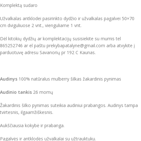
Komplektą sudaro
Užvalkalas antklodei pasirinkto dydžio ir užvalkalas pagalvei 50×70
cm dviguliuose 2 vnt., vienguliame 1 vnt.
Dėl kitokių dydžių ar komplektacijų susisiekite su mumis tel
865252746 ar el paštu prekybapatalyne@gmail.com arba atvykite į
parduotuvę adresu Savanorių pr 192 C Kaunas.
Audinys
100% natūralus mulberry šilkas žakardinis pynimas
Audinio tankis
26 momų
Žakardinis šilko pynimas suteikia audiniui prabangos. Audinys tampa
tvirtesnis, ilgaamžiškesnis.
Aukščiausia kokybė ir prabanga.
Pagalvės ir antklodės užvalkalai su užtrauktuku.