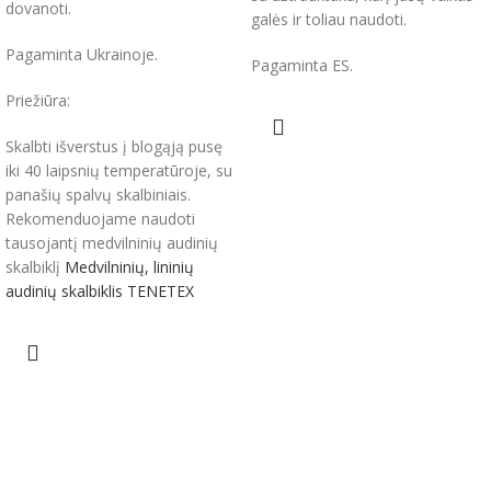
dovanoti.
galės ir toliau naudoti.
Pagaminta Ukrainoje.
Pagaminta ES.
Priežiūra:
Skalbti išverstus į blogąją pusę
iki 40 laipsnių temperatūroje, su
panašių spalvų skalbiniais.
Rekomenduojame naudoti
tausojantį medvilninių audinių
skalbiklį
Medvilninių, lininių
audinių skalbiklis TENETEX