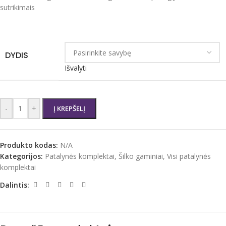
sutrikimais
DYDIS
Išvalyti
-
+
Į KREPŠELĮ
Produkto kodas:
N/A
Kategorijos:
Patalynės komplektai
,
Šilko gaminiai
,
Visi patalynės
komplektai
Dalintis: