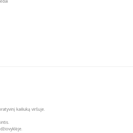
ledai
atyvinį kailiuką viršuje.
intis.
džiovyklėje.