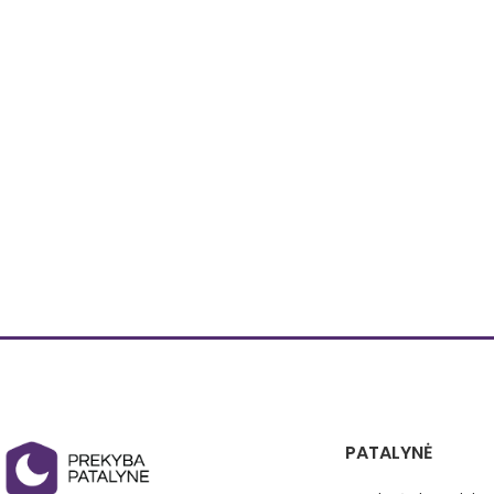
Išorinės 2 kameros
Rekomenduojamas cheminis valymas.
Pagalvė siuvama ir
Pagaminta ES.
gavus Jūsų užsakym
aukštus kokybės stan
Atitinka visus kokybės standartus.
gamykloje Vokietijoj
Spalvos: Ecru ( kreminė, šviesi smėlio su
Dydis 50x70 cm ( dėl
aukso kanteliu)
su mumis el paštu: 
Prekė gali šiek tiek skirtis nei pavaizduota
arba telefonu +370
nuotraukoje.
PATALYNĖ