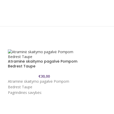
Atraminė skaitymo pagalvė Pompom
Bedrest Taupe
€
30,00
Atraminė skaitymo pagalvė Pompom
Bedrest Taupe
Pagrindinės savybės:
Dizainas
: Pagalvė yra didelė, suformuota
taip, kad užtikrintų tvirtą atramą nugarai ir
pečiams. Ji turi dvi šonines atramas