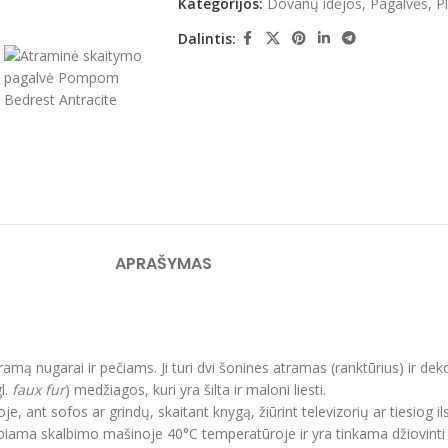
Kategorijos:
Dovanų idėjos
,
Pagalvės
,
P
Dalintis:
APRAŠYMAS
ramą nugarai ir pečiams. Ji turi dvi šonines atramas (ranktūrius) ir dekor
l.
faux fur
) medžiagos, kuri yra šilta ir maloni liesti.
, ant sofos ar grindų, skaitant knygą, žiūrint televizorių ar tiesiog ils
lbiama skalbimo mašinoje 40°C temperatūroje ir yra tinkama džiovinti 