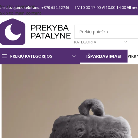
Skip to navigation
onsultuojame telefonu:
+370 652 52746
I-V
10.00-17.00
VI
10.00-14.00
VII
ned
Skip to main content
KATEGORIJA
IŠPARDAVIMAS!
PREKIŲ KATEGORIJOS
PIRK