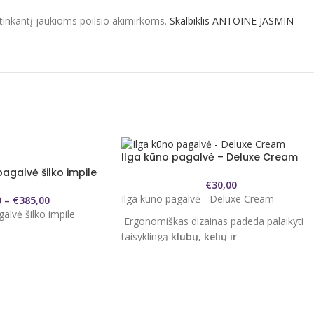
i tinkantį jaukioms poilsio akimirkoms.
Skalbiklis ANTOINE JASMIN
Ilga kūno pagalvė – Deluxe Cream
agalvė šilko impile
€
30,00
Ilga kūno pagalvė - Deluxe Cream
0
–
€
385,00
alvė šilko impile
Ergonomiškas dizainas padeda palaikyti
taisyklingą
klubų, kelių ir
nugaros
išlyginimą, taip sumažinant
s:
spaudimą ir skausmus. Tai idealus
% pūkas, 70% plunksnos
sprendimas šoniniams miegotojams,
besilaukiančioms moterims ir tiems, kurie
siekia pagerinti miego kokybę.