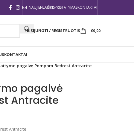
NAUJIENLAIŠKIS
PRISTATYMAS
KONTAKTAI
PRISIJUNGTI / REGISTRUOTIS
€
0,00
US
KONTAKTAI
kaitymo pagalvė Pompom Bedrest Antracite
ymo pagalvė
t Antracite
est Antracite