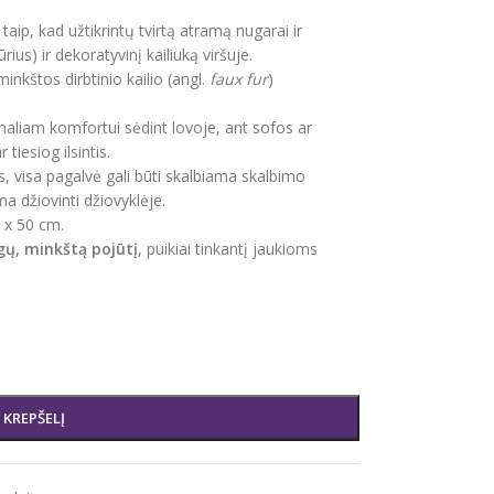
taip, kad užtikrintų tvirtą atramą nugarai ir
rius) ir dekoratyvinį kailiuką viršuje.
minkštos dirbtinio kailio (angl.
faux fur
)
maliam komfortui sėdint lovoje, ant sofos ar
 tiesiog ilsintis.
, visa pagalvė gali būti skalbiama skalbimo
a džiovinti džiovyklėje.
4 x 50 cm.
ų, minkštą pojūtį
, puikiai tinkantį jaukioms
Į KREPŠELĮ