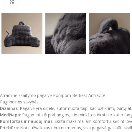
Click to enlarge
Atraminė skaitymo pagalvė Pompom Bedrest Antracite
Pagrindinės savybės:
Dizainas
: Pagalvė yra didelė, suformuota taip, kad užtikrintų tvirtą at
Medžiaga
: Pagaminta iš prabangios, itin minkštos dirbtinio kailio (ang
Komfortas ir naudojimas
: Skirta maksimaliam komfortui sėdint lovoje
Priežiūra
: Nors užvalkalas nėra nuimamas, visa pagalvė gali būti ska