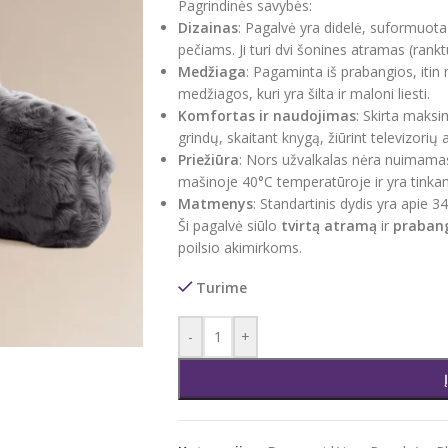
Pagrindinės savybės:
Dizainas
: Pagalvė yra didelė, suformuota 
pečiams. Ji turi dvi šonines atramas (ranktū
Medžiaga
: Pagaminta iš prabangios, itin 
medžiagos, kuri yra šilta ir maloni liesti.
Komfortas ir naudojimas
: Skirta maksi
grindų, skaitant knygą, žiūrint televizorių ar
Priežiūra
: Nors užvalkalas nėra nuimamas
mašinoje 40°C temperatūroje ir yra tinkam
Matmenys
: Standartinis dydis yra apie 3
Ši pagalvė siūlo
tvirtą atramą
ir
prabang
poilsio akimirkoms.
Turime
-
+