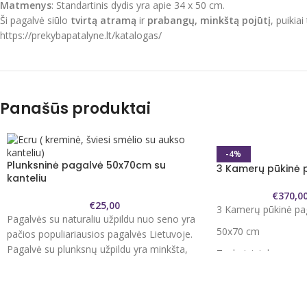
Matmenys
: Standartinis dydis yra apie 34 x 50 cm.
Ši pagalvė siūlo
tvirtą atramą
ir
prabangų, minkštą pojūtį
, puikia
https://prekybapatalyne.lt/katalogas/
Panašūs produktai
-4%
Plunksninė pagalvė 50x70cm su
3 Kamerų pūkinė p
kanteliu
€
370,0
€
25,00
3 Kamerų pūkinė pag
Pagalvės su naturaliu užpildu nuo seno yra
50x70 cm
pačios populiariausios pagalvės Lietuvoje.
Pagalvė su plunksnų užpildu yra minkšta,
Techniniai duomeny
lengva prisitaikyti pagal savo poreikius.
Vidinė kamera - 30
Pagalvę rekomenduojame periodiškai
550 g
išvėdinti.