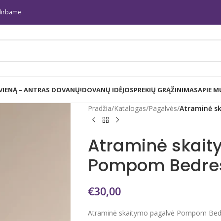
irbame
 VIENĄ – ANTRAS DOVANŲ!
DOVANŲ IDĖJOS
PREKIŲ GRĄŽINIMAS
APIE M
Pradžia
/
Katalogas
/
Pagalvės
/
Atraminė s
Atraminė skait
Pompom Bedres
€
30,00
Atraminė skaitymo pagalvė Pompom Bedr