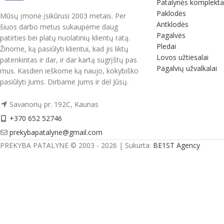
Patalynės komplekta
Paklodės
Mūsų įmonė įsikūrusi 2003 metais. Per
Antklodės
šiuos darbo metus sukaupėme daug
Pagalvės
patirties bei platų nuolatinių klientų ratą.
Pledai
Žinome, ką pasiūlyti klientui, kad jis liktų
Lovos užtiesalai
patenkintas ir dar, ir dar kartą sugrįštų pas
Pagalvių užvalkalai
mus. Kasdien ieškome ką naujo, kokybiško
pasiūlyti Jums. Dirbame Jums ir dėl Jūsų.
Savanorių pr. 192C, Kaunas
+370 652 52746
prekybapatalyne@gmail.com
PREKYBA PATALYNE © 2003 - 2026 | Sukurta:
BE1ST Agency