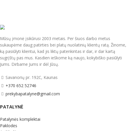
Mūsų įmonė įsikūrusi 2003 metais. Per šiuos darbo metus
sukaupėme daug patirties bei platų nuolatinių klientų ratą. Žinome,
ką pasiūlyti klientui, kad jis liktų patenkintas ir dar, ir dar kartą
sugrįštų pas mus. Kasdien ieškome ką naujo, kokybiško pasiūlyti
Jums. Dirbame Jums ir dėl Jūsų.
Savanorių pr. 192C, Kaunas
+370 652 52746
prekybapatalyne@gmail.com
PATALYNĖ
Patalynės komplektai
Paklodės