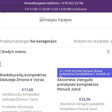
Konsultuojame telefonu:
+370 652 52746
Skip to navigation
I-V
10.00-17.00
VI
10.00-14.00
VII
nedirbame
Skip to main content
be-kategorijos
Pradžia
/
Katalogas
/
be-kategorijos
Rodomi visi rezultatai: 2
Rodyti meniu
2+1 Pirk tris bet kuriuos ikona
pažymėtus komplektus ir mokėk už
Rankšluosčių komplektas
du
Dėžutėje Žmona ir Vyras
Aksominis Viengulis
patalynės komplektas
Pintuck Zand
€
17,00
Rankšluosčių komplektas
€
32,00
Dėžutėje Žmona ir Vyras
Aksominis Viengulis patalynės
Produkto informacija
komplektas Pintuck Zand
Komplekte: 2 rankšluosčiai