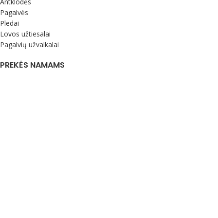
Antklodės
Pagalvės
Pledai
Lovos užtiesalai
Pagalvių užvalkalai
PREKĖS NAMAMS
Rankšluosčiai
Staltiesės
Dekoratyvinės pagalvėlės
Kvapnios prekės namams
KLIENTAMS
DUK
Pirkimo ir grąžinimo sąlygos
Pristatymas
Apie mus
Kontaktai
Privatumo politika