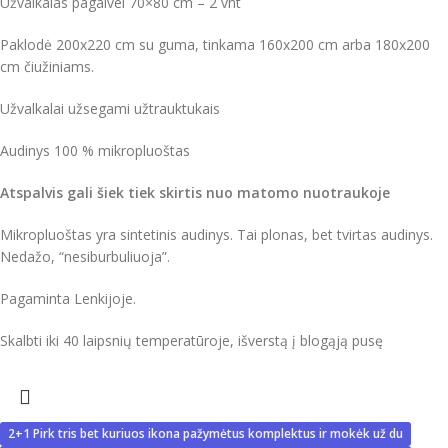
Užvalkalas pagalvei 70×80 cm – 2 vnt
Paklodė 200x220 cm su guma, tinkama 160x200 cm arba 180x200
cm čiužiniams.
Užvalkalai užsegami užtrauktukais
Audinys 100 % mikropluoštas
Atspalvis gali šiek tiek skirtis nuo matomo nuotraukoje
Mikropluoštas yra sintetinis audinys. Tai plonas, bet tvirtas audinys.
Nedažo, “nesiburbuliuoja”.
Pagaminta Lenkijoje.
Skalbti iki 40 laipsnių temperatūroje, išverstą į blogąją pusę
2+1 Pirk tris bet kuriuos ikona pažymėtus komplektus ir mokėk už du