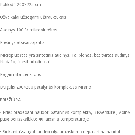
Paklodė 200×225 cm
Užvalkalai užsegami užtrauktukais
Audinys 100 % mikropluoštas
Piešinys atsikartojantis
Mikropluoštas yra sintetinis audinys. Tai plonas, bet tvirtas audinys.
Nedažo, “nesiburbuliuoja”.
Pagaminta Lenkijoje.
Dvigulis 200×200 patalynės komplektas Milano
PRIEŽIŪRA
• Prieš pradedant naudoti patalynės komplektą, jį išverskite į vidinę
pusę bei išskalbkite 40 laipsnių temperatūroje.
• Siekiant išsaugoti audinio ilgaamžiškumą nepatartina naudoti