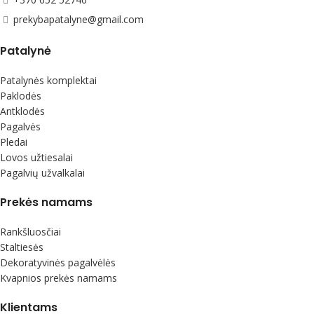
prekybapatalyne@gmail.com
Patalynė
Patalynės komplektai
Paklodės
Antklodės
Pagalvės
Pledai
Lovos užtiesalai
Pagalvių užvalkalai
Prekės namams
Rankšluosčiai
Staltiesės
Dekoratyvinės pagalvėlės
Kvapnios prekės namams
Klientams