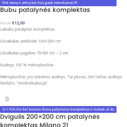
-45%
Pirk vieną ir antrą bet kurį gauk nemokamai !!!!
Bubu patalynės komplektas
€
12,00
€
22,00
Labubu patalynės komplektas
Užvalkalas antklodei 160×200 cm
Užvalkalas pagalvei 70×80 cm – 2 vnt
Audinys 100 % mikropluoštas
Mikropluoštas yra sintetinis audinys. Tai plonas, bet tvirtas audinys.
Nedažo, “nesiburbuliuoja”.
2+1 Pirk tris bet kuriuos ikona pažymėtus komplektus ir mokėk už du
Dvigulis 200×200 cm patalynės
komplektas Milano 21