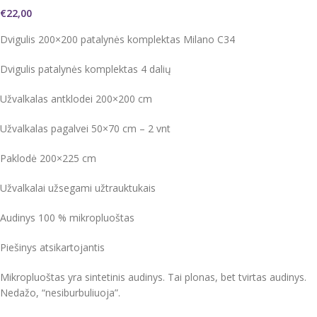
€
22,00
Dvigulis 200×200 patalynės komplektas Milano C34
Dvigulis patalynės komplektas 4 dalių
Užvalkalas antklodei 200×200 cm
Užvalkalas pagalvei 50×70 cm – 2 vnt
Paklodė 200×225 cm
Užvalkalai užsegami užtrauktukais
Audinys 100 % mikropluoštas
Piešinys atsikartojantis
Mikropluoštas yra sintetinis audinys. Tai plonas, bet tvirtas audinys.
Nedažo, “nesiburbuliuoja”.