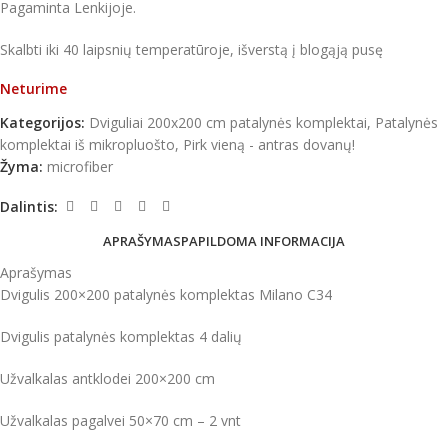
Pagaminta Lenkijoje.
Skalbti iki 40 laipsnių temperatūroje, išverstą į blogąją pusę
Neturime
Kategorijos:
Dviguliai 200x200 cm patalynės komplektai
,
Patalynės
komplektai iš mikropluošto
,
Pirk vieną - antras dovanų!
Žyma:
microfiber
Dalintis:
APRAŠYMAS
PAPILDOMA INFORMACIJA
Aprašymas
Dvigulis 200×200 patalynės komplektas Milano C34
Dvigulis patalynės komplektas 4 dalių
Užvalkalas antklodei 200×200 cm
Užvalkalas pagalvei 50×70 cm – 2 vnt