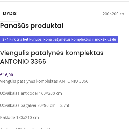
DYDIS
200×200 cm
Panašūs produktai
2+1 Pirk tris bet kuriuos ikona pažymėtus komplektus ir mokėk už du
Viengulis patalynės komplektas
ANTONIO 3366
€
16,00
Viengulis patalynės komplektas ANTONIO 3366
Užvalkalas antklodei 160×200 cm
Užvalkalas pagalvei 70×80 cm – 2 vnt
Paklodė 180x210 cm