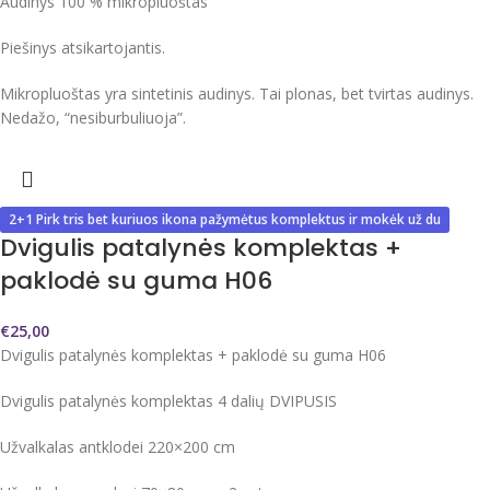
Audinys 100 % mikropluoštas
Piešinys atsikartojantis.
Mikropluoštas yra sintetinis audinys. Tai plonas, bet tvirtas audinys.
Nedažo, “nesiburbuliuoja”.
2+1 Pirk tris bet kuriuos ikona pažymėtus komplektus ir mokėk už du
Dvigulis patalynės komplektas +
paklodė su guma H06
€
25,00
Dvigulis patalynės komplektas + paklodė su guma H06
Dvigulis patalynės komplektas 4 dalių DVIPUSIS
Užvalkalas antklodei 220×200 cm