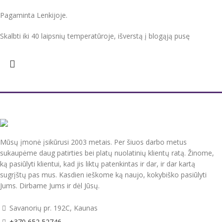
Pagaminta Lenkijoje.
Skalbti iki 40 laipsnių temperatūroje, išverstą į blogąją pusę
Mūsų įmonė įsikūrusi 2003 metais. Per šiuos darbo metus
sukaupėme daug patirties bei platų nuolatinių klientų ratą. Žinome,
ką pasiūlyti klientui, kad jis liktų patenkintas ir dar, ir dar kartą
sugrįštų pas mus. Kasdien ieškome ką naujo, kokybiško pasiūlyti
Jums. Dirbame Jums ir dėl Jūsų.
Savanorių pr. 192C, Kaunas
+370 652 52746