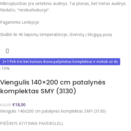
Mikropluoštas yra sintetinis audinys. Tai plonas, bet tvirtas audinys.
Nedažo, “nesiburbuliuoja”.
Pagaminta Lenkijoje.
Skalbti iki 40 laipsnių temperatūroje, išverstą į blogąją pusę
2+1 Pirk tris bet kuriuos ikona pažymėtus komplektus ir mokėk už du
-10%
Viengulis 140×200 cm patalynės
komplektas SMY (3130)
€
18,00
€
20,00
Viengulis 140x200 cm patalynės komplektas SMY (3130)
PIEŠINYS ATITINKA PAVEIKSLELĮ