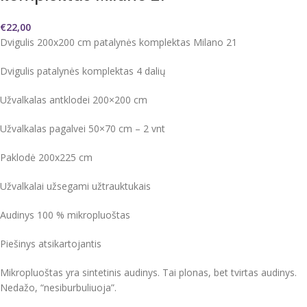
€
22,00
Dvigulis 200x200 cm patalynės komplektas Milano 21
Dvigulis patalynės komplektas 4 dalių
Užvalkalas antklodei 200×200 cm
Užvalkalas pagalvei 50×70 cm – 2 vnt
Paklodė 200x225 cm
Užvalkalai užsegami užtrauktukais
Audinys 100 % mikropluoštas
Piešinys atsikartojantis
Mikropluoštas yra sintetinis audinys. Tai plonas, bet tvirtas audinys.
Nedažo, “nesiburbuliuoja”.