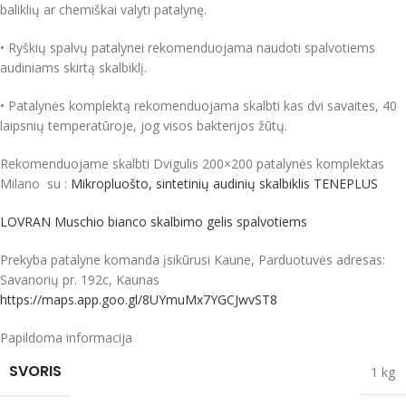
baliklių ar chemiškai valyti patalynę.
• Ryškių spalvų patalynei rekomenduojama naudoti spalvotiems
audiniams skirtą skalbiklį.
• Patalynės komplektą rekomenduojama skalbti kas dvi savaites, 40
laipsnių temperatūroje, jog visos bakterijos žūtų.
Rekomenduojame skalbti Dvigulis 200×200 patalynės komplektas
Milano su :
Mikropluošto, sintetinių audinių skalbiklis TENEPLUS
LOVRAN Muschio bianco skalbimo gelis spalvotiems
Prekyba patalyne komanda įsikūrusi Kaune, Parduotuvės adresas:
Savanorių pr. 192c, Kaunas
https://maps.app.goo.gl/8UYmuMx7YGCJwvST8
Papildoma informacija
SVORIS
1 kg