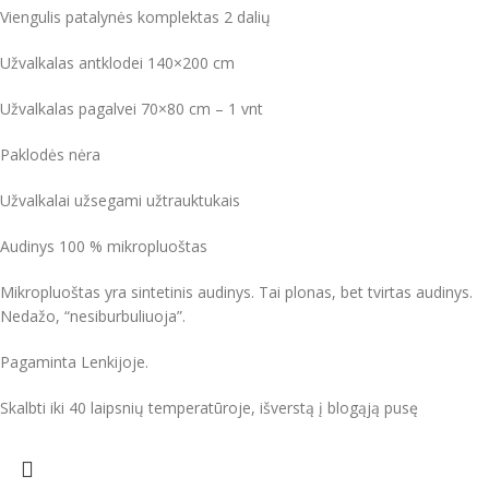
Viengulis patalynės komplektas 2 dalių
Užvalkalas antklodei 140×200 cm
Užvalkalas pagalvei 70×80 cm – 1 vnt
Paklodės nėra
Užvalkalai užsegami užtrauktukais
Audinys 100 % mikropluoštas
Mikropluoštas yra sintetinis audinys. Tai plonas, bet tvirtas audinys.
Nedažo, “nesiburbuliuoja”.
Pagaminta Lenkijoje.
Skalbti iki 40 laipsnių temperatūroje, išverstą į blogąją pusę