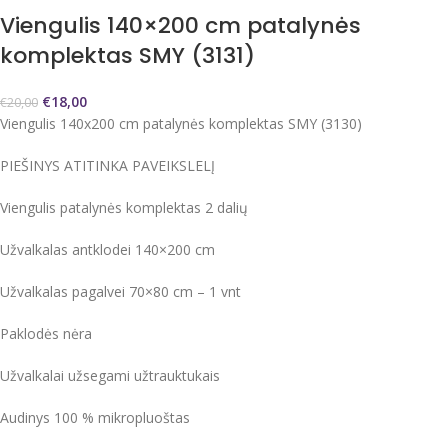
Viengulis 140×200 cm patalynės
komplektas SMY (3131)
€
18,00
€
20,00
Viengulis 140x200 cm patalynės komplektas SMY (3130)
PIEŠINYS ATITINKA PAVEIKSLELĮ
Viengulis patalynės komplektas 2 dalių
Užvalkalas antklodei 140×200 cm
Užvalkalas pagalvei 70×80 cm – 1 vnt
Paklodės nėra
Užvalkalai užsegami užtrauktukais
Audinys 100 % mikropluoštas