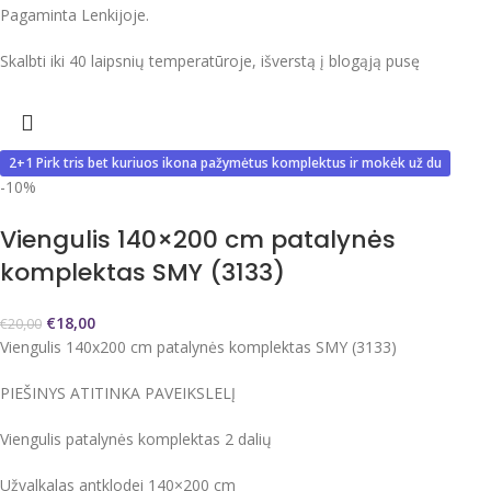
Pagaminta Lenkijoje.
Skalbti iki 40 laipsnių temperatūroje, išverstą į blogąją pusę
2+1 Pirk tris bet kuriuos ikona pažymėtus komplektus ir mokėk už du
-10%
Viengulis 140×200 cm patalynės
komplektas SMY (3133)
€
18,00
€
20,00
Viengulis 140x200 cm patalynės komplektas SMY (3133)
PIEŠINYS ATITINKA PAVEIKSLELĮ
Viengulis patalynės komplektas 2 dalių
Užvalkalas antklodei 140×200 cm