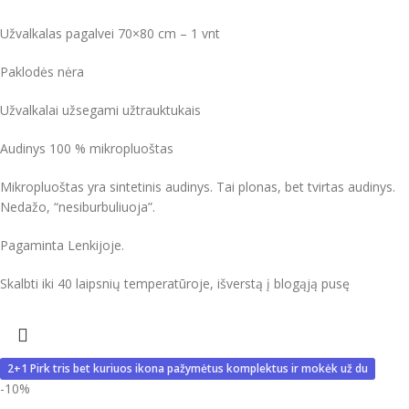
Užvalkalas pagalvei 70×80 cm – 1 vnt
Paklodės nėra
Užvalkalai užsegami užtrauktukais
Audinys 100 % mikropluoštas
Mikropluoštas yra sintetinis audinys. Tai plonas, bet tvirtas audinys.
Nedažo, “nesiburbuliuoja”.
Pagaminta Lenkijoje.
Skalbti iki 40 laipsnių temperatūroje, išverstą į blogąją pusę
2+1 Pirk tris bet kuriuos ikona pažymėtus komplektus ir mokėk už du
-10%