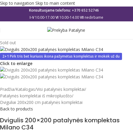
Skip to navigation
Skip to main content
Konsultuojame telefonu:
+370 652 52746
I-V
10.00-17.00
VI
10.00-14.00
VII
nedirbame
Sold out
2+1 Pirk tris bet kuriuos ikona pažymėtus komplektus ir mokėk už du
Click to enlarge
Pradžia
/
Katalogas
/
Visi patalynės komplektai
/
Patalynės komplektai iš mikropluošto
/
Dviguliai 200x200 cm patalynės komplektai
Back to products
Dvigulis 200×200 patalynės komplektas
Milano C34