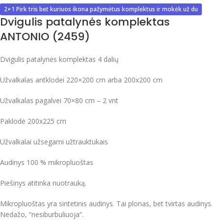
2+1 Pirk tris bet kuriuos ikona pažymėtus komplektus ir mokėk už du
Dvigulis patalynės komplektas
ANTONIO (2459)
Dvigulis patalynės komplektas 4 dalių
Užvalkalas antklodei 220×200 cm arba 200x200 cm
Užvalkalas pagalvei 70×80 cm – 2 vnt
Paklodė 200x225 cm
Užvalkalai užsegami užtrauktukais
Audinys 100 % mikropluoštas
Piešinys atitinka nuotrauką.
Mikropluoštas yra sintetinis audinys. Tai plonas, bet tvirtas audinys.
Nedažo, “nesiburbuliuoja”.