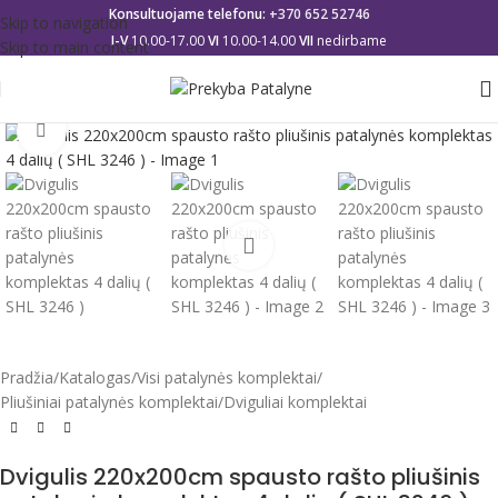
Konsultuojame telefonu:
+370 652 52746
Skip to navigation
I-V
10.00-17.00
VI
10.00-14.00
VII
nedirbame
Skip to main content
Click to enlarge
Pradžia
/
Katalogas
/
Visi patalynės komplektai
/
Pliušiniai patalynės komplektai
/
Dviguliai komplektai
Dvigulis 220x200cm spausto rašto pliušinis