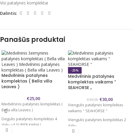
Visi patalynės komplektai
Dalintis:
Panašūs produktai
-25%
Medvilninis patalynės
Medvilninis patalynės
komplektas ( Bella villa
komplektas vaikams ”
Leaves )
SEAHORSE „
€
25,00
€
30,00
€
39,95
Medvilninis patalynės komplektas (
Viengulis patalynės komplektas
Bella villa Leaves )
vaikams " SEAHORSE "
Dvigulis patalynės komplektas 4
Viengulis patalynės komplektas 2
dalių už SUPER KAINĄ !
dalių