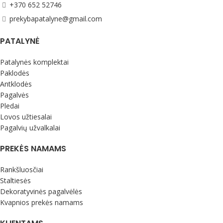
tausojantį medvilninių audinių
+370 652 52746
skalbiklį
Medvilninių, lininių audinių
prekybapatalyne@gmail.com
skalbiklis TENETEX
PATALYNĖ
Patalynės komplektai
Paklodės
Antklodės
Pagalvės
Pledai
Lovos užtiesalai
Pagalvių užvalkalai
PREKĖS NAMAMS
Rankšluosčiai
Staltiesės
Dekoratyvinės pagalvėlės
Kvapnios prekės namams