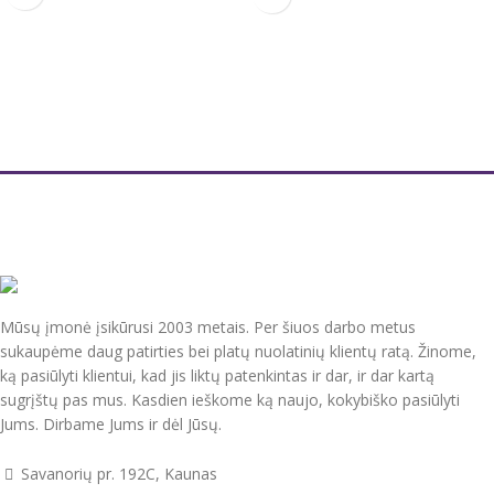
Audinys 100 % medvilnė
Užvalkalas antklodei 140x200/220
cm
Komplektą sudaro :
Užvalkalas pagalvei 60x70 cm 1 vnt.
Antklodės užvalkalas 200x220 cm
100 % medvilnė
Paklodė 230x240 cm ( be gumos, lygi
)
Antklodės užvalkalas užsegamas
spaudėmis , pagalvės užvalkalai be
Pagalvių užvalkalai 50x70 cm 2 vnt.
užsegimo, su kišenėmis.
Antklodės užvalkalas užsegamas
Tvirtas, švelnus, natūralus audinys.
užtrauktuku, pagalvių užvalkalai su
Nedažo, nesiburbuliuoja, spec.
oxford apsiuvimu voko tipo
technologijos dėka mažai glamžosi.
įvilkimas.
Supakuotas į praktišką maišelį su
Patalynės komplektai supakuoti
užtrauktuku, kurį jūsų vaikas galės ir
dailioje dėžutėje. Tinkami dovanoti.
Mūsų įmonė įsikūrusi 2003 metais. Per šiuos darbo metus
toliau naudoti.
Pagaminta Ukrainoje.
sukaupėme daug patirties bei platų nuolatinių klientų ratą. Žinome,
Pagaminta ES.
ką pasiūlyti klientui, kad jis liktų patenkintas ir dar, ir dar kartą
Priežiūra:
sugrįštų pas mus. Kasdien ieškome ką naujo, kokybiško pasiūlyti
Skalbti išverstus į blogąją pusę iki 40
Jums. Dirbame Jums ir dėl Jūsų.
laipsnių temperatūroje, su panašių
spalvų skalbiniais.
Savanorių pr. 192C, Kaunas
Rekomenduojame naudoti