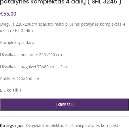
patalynės komplektas 4 dalių ( SHL 3246 )
€
55,00
Dvigulis 220x200cm spausto rašto pliušinis patalynės komplektas 4
dalių ( SHL 3246 )
Komplektą sudaro
Užvalkalas antklodei 220×200 cm
Užvalkalas pagalvei 70×80 cm – 2vnt.
Paklodė 220×200 cm
Liko tik 1
Į KREPŠELĮ
Kategorijos:
Dviguliai komplektai
,
Pliušiniai patalynės komplektai
,