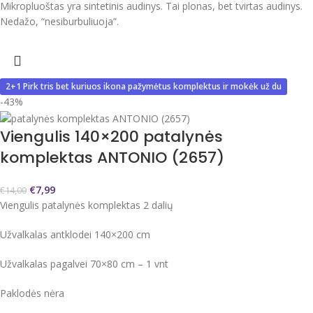
Mikropluoštas yra sintetinis audinys. Tai plonas, bet tvirtas audinys.
Nedažo, “nesiburbuliuoja”.
2+1 Pirk tris bet kuriuos ikona pažymėtus komplektus ir mokėk už du
-43%
Viengulis 140×200 patalynės
komplektas ANTONIO (2657)
€
7,99
€
14,00
Viengulis patalynės komplektas 2 dalių
Užvalkalas antklodei 140×200 cm
Užvalkalas pagalvei 70×80 cm – 1 vnt
Paklodės nėra