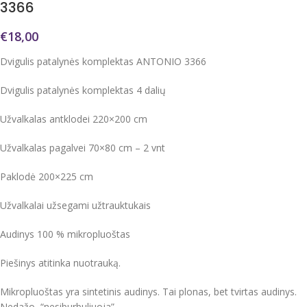
3366
€
18,00
Dvigulis patalynės komplektas ANTONIO 3366
Dvigulis patalynės komplektas 4 dalių
Užvalkalas antklodei 220×200 cm
Užvalkalas pagalvei 70×80 cm – 2 vnt
Paklodė 200×225 cm
Užvalkalai užsegami užtrauktukais
Audinys 100 % mikropluoštas
Piešinys atitinka nuotrauką.
Mikropluoštas yra sintetinis audinys. Tai plonas, bet tvirtas audinys.
Nedažo, “nesiburbuliuoja”.