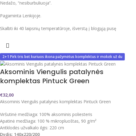
Nedažo, “nesiburbuliuoja”.
Pagaminta Lenkijoje.
Skalbti iki 40 laipsnių temperatūroje, išverstą į blogąją pusę
2+1 Pirk tris bet kuriuos ikona pažymėtus komplektus ir mokėk už du
Aksominis Viengulis patalynės
komplektas Pintuck Green
€
32,00
Aksominis Viengulis patalynės komplektas Pintuck Green
Viršutinė medžiaga: 100% aksominis poliesteris
Apatinė medžiaga: 100 % mikropluoštas, 90 g/m²
Antklodės užvalkalo ilgis: 220 cm
Dydis: 140x220/200