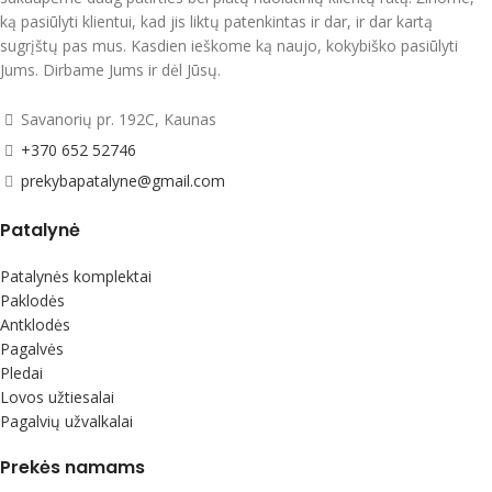
ką pasiūlyti klientui, kad jis liktų patenkintas ir dar, ir dar kartą
sugrįštų pas mus. Kasdien ieškome ką naujo, kokybiško pasiūlyti
Jums. Dirbame Jums ir dėl Jūsų.
Savanorių pr. 192C, Kaunas
+370 652 52746
prekybapatalyne@gmail.com
Patalynė
Patalynės komplektai
Paklodės
Antklodės
Pagalvės
Pledai
Lovos užtiesalai
Pagalvių užvalkalai
Prekės namams