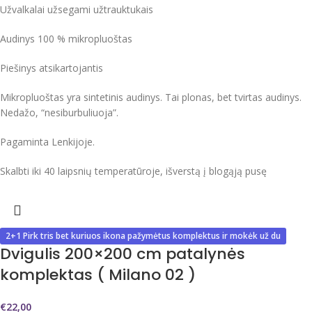
Užvalkalai užsegami užtrauktukais
Audinys 100 % mikropluoštas
Piešinys atsikartojantis
Mikropluoštas yra sintetinis audinys. Tai plonas, bet tvirtas audinys.
Nedažo, “nesiburbuliuoja”.
Pagaminta Lenkijoje.
Skalbti iki 40 laipsnių temperatūroje, išverstą į blogąją pusę
2+1 Pirk tris bet kuriuos ikona pažymėtus komplektus ir mokėk už du
Dvigulis 200×200 cm patalynės
komplektas ( Milano 02 )
€
22,00