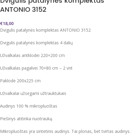
Dvigulis patalynės komplektas
ANTONIO 3152
€
18,00
Dvigulis patalynės komplektas ANTONIO 3152
Dvigulis patalynės komplektas 4 dalių
Užvalkalas antklodei 220×200 cm
Užvalkalas pagalvei 70×80 cm – 2 vnt
Paklodė 200x225 cm
Užvalkalai užsegami užtrauktukais
Audinys 100 % mikropluoštas
Piešinys atitinka nuotrauką.
Mikropluoštas yra sintetinis audinys. Tai plonas, bet tvirtas audinys.