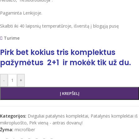
Pagaminta Lenkijoje.
Skalbti iki 40 laipsnių temperatūroje, išverstą į blogąją pusę
Turime
Pirk bet kokius tris komplektus
pažymėtus 2+1 ir mokėk tik už du.
-
+
Į KREPŠELĮ
Kategorijos:
Dviguliai patalynės komplektai
,
Patalynės komplektai iš
mikropluošto
,
Pirk vieną - antras dovanų!
Žyma:
microfiber