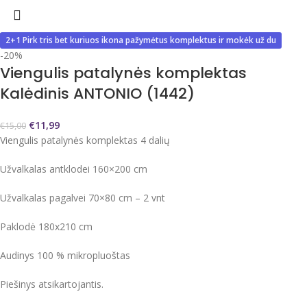
2+1 Pirk tris bet kuriuos ikona pažymėtus komplektus ir mokėk už du
-20%
Viengulis patalynės komplektas
Kalėdinis ANTONIO (1442)
€
11,99
€
15,00
Viengulis patalynės komplektas 4 dalių
Užvalkalas antklodei 160×200 cm
Užvalkalas pagalvei 70×80 cm – 2 vnt
Paklodė 180x210 cm
Audinys 100 % mikropluoštas
Piešinys atsikartojantis.