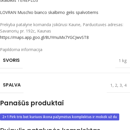
skalbiklis TENEPLUS
LOVRAN Muschio bianco skalbimo gelis spalvotiems
Prekyba patalyne komanda įsikūrusi Kaune, Parduotuvės adresas:
Savanorių pr. 192c, Kaunas
https://maps.app.goo.gl/8UYmuMx7YGCJwvST8
Papildoma informacija
SVORIS
1 kg
SPALVA
1
,
2
,
3
,
4
Panašūs produktai
2+1 Pirk tris bet kuriuos ikona pažymėtus komplektus ir mokėk už du