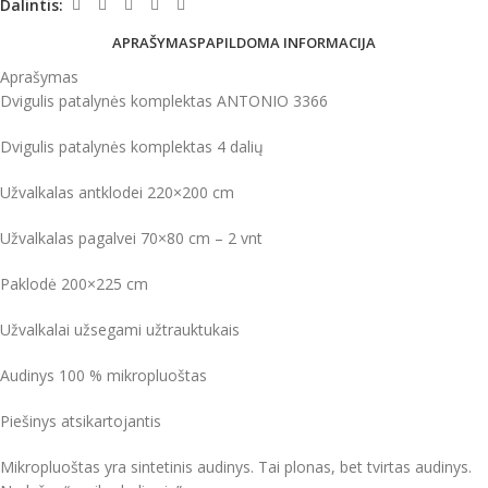
Dalintis:
APRAŠYMAS
PAPILDOMA INFORMACIJA
Aprašymas
Dvigulis patalynės komplektas ANTONIO 3366
Dvigulis patalynės komplektas 4 dalių
Užvalkalas antklodei 220×200 cm
Užvalkalas pagalvei 70×80 cm – 2 vnt
Paklodė 200×225 cm
Užvalkalai užsegami užtrauktukais
Audinys 100 % mikropluoštas
Piešinys atsikartojantis
Mikropluoštas yra sintetinis audinys. Tai plonas, bet tvirtas audinys.