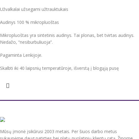
Užvalkalai užsegami užtrauktukais
Audinys 100 % mikropluoštas
Mikropluoštas yra sintetinis audinys. Tai plonas, bet tvirtas audinys.
Nedažo, “nesiburbuliuoja”.
Pagaminta Lenkijoje.
Skalbti iki 40 laipsnių temperatūroje, išverstą į blogąją pusę
Mūsų įmonė įsikūrusi 2003 metais. Per šiuos darbo metus
sukaupėme daug patirties bei platų nuolatinių klientų ratą. Žinome,