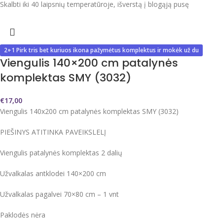
Skalbti iki 40 laipsnių temperatūroje, išverstą į blogąją pusę
2+1 Pirk tris bet kuriuos ikona pažymėtus komplektus ir mokėk už du
Viengulis 140×200 cm patalynės
komplektas SMY (3032)
€
17,00
Viengulis 140x200 cm patalynės komplektas SMY (3032)
PIEŠINYS ATITINKA PAVEIKSLELĮ
Viengulis patalynės komplektas 2 dalių
Užvalkalas antklodei 140×200 cm
Užvalkalas pagalvei 70×80 cm – 1 vnt
Paklodės nėra