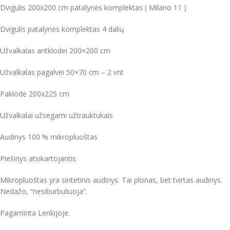
Dvigulis 200x200 cm patalynės komplektas ( Milano 11 )
Dvigulis patalynės komplektas 4 dalių
Užvalkalas antklodei 200×200 cm
Užvalkalas pagalvei 50×70 cm – 2 vnt
Paklodė 200x225 cm
Užvalkalai užsegami užtrauktukais
Audinys 100 % mikropluoštas
Piešinys atsikartojantis
Mikropluoštas yra sintetinis audinys. Tai plonas, bet tvirtas audinys.
Nedažo, “nesiburbuliuoja”.
Pagaminta Lenkijoje.