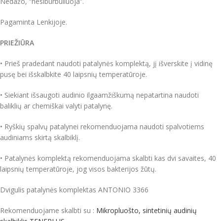
Nedažo, “nesiburbuliuoja”.
Pagaminta Lenkijoje.
PRIEŽIŪRA
• Prieš pradedant naudoti patalynės komplektą, jį išverskite į vidinę
pusę bei išskalbkite 40 laipsnių temperatūroje.
• Siekiant išsaugoti audinio ilgaamžiškumą nepatartina naudoti
baliklių ar chemiškai valyti patalynę.
• Ryškių spalvų patalynei rekomenduojama naudoti spalvotiems
audiniams skirtą skalbiklį.
• Patalynės komplektą rekomenduojama skalbti kas dvi savaites, 40
laipsnių temperatūroje, jog visos bakterijos žūtų.
Dvigulis patalynės komplektas ANTONIO 3366
Rekomenduojame skalbti su :
Mikropluošto, sintetinių audinių