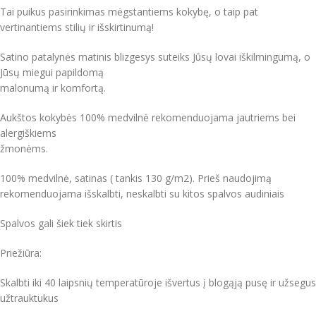
Tai puikus pasirinkimas mėgstantiems kokybę, o taip pat
vertinantiems stilių ir išskirtinumą!
Satino patalynės matinis blizgesys suteiks Jūsų lovai iškilmingumą, o
Jūsų miegui papildomą
malonumą ir komfortą.
Aukštos kokybės 100% medvilnė rekomenduojama jautriems bei
alergiškiems
žmonėms.
100% medvilnė, satinas ( tankis 130 g/m2). Prieš naudojimą
rekomenduojama išskalbti, neskalbti su kitos spalvos audiniais
Spalvos gali šiek tiek skirtis
Priežiūra:
Skalbti iki 40 laipsnių temperatūroje išvertus į blogąją pusę ir užsegus
užtrauktukus