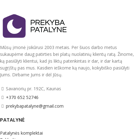
audinys. Nedažo,
nesiburbuliuoja, spec.
technologijos dėka mažai
glamžosi.
Supakuotas į praktišką maišelį su
užtrauktuku, kurį jūsų vaikas
galės ir toliau naudoti.
Mūsų įmonė įsikūrusi 2003 metais. Per šiuos darbo metus
Pagaminta ES.
sukaupėme daug patirties bei platų nuolatinių klientų ratą. Žinome,
ką pasiūlyti klientui, kad jis liktų patenkintas ir dar, ir dar kartą
sugrįštų pas mus. Kasdien ieškome ką naujo, kokybiško pasiūlyti
Jums. Dirbame Jums ir dėl Jūsų.
Savanorių pr. 192C, Kaunas
+370 652 52746
prekybapatalyne@gmail.com
PATALYNĖ
Patalynės komplektai