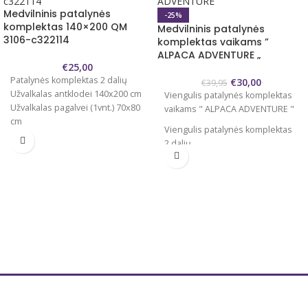
Medvilninis patalynės
-25%
komplektas 140×200 QM
Medvilninis patalynės
3106-c322114
komplektas vaikams ”
ALPACA ADVENTURE „
€
25,00
Patalynės komplektas 2 dalių
€
30,00
€
39,95
Užvalkalas antklodei 140x200 cm
Viengulis patalynės komplektas
Užvalkalas pagalvei (1vnt.) 70x80
vaikams " ALPACA ADVENTURE "
cm
Viengulis patalynės komplektas
Audinys minkštas, švelnus ir
2 dalių
tvirtas.
Užvalkalas antklodei
Aukščiausia kokybė
140x200/220 cm
100% medvilnė
Dvipusis
Užvalkalas pagalvei 60x70 cm 1
Tvirtas, švelnus audinys.
vnt.
Užvalkalai užsegami
100 % medvilnė
užtrauktukais.
Antklodės užvalkalas užsegamas
Prekė gali šiek tiek skirtis nei
spaudėmis , pagalvės užvalkalai
pavaizduota nuotraukoje.
be užsegimo, su kišenėmis.
Tvirtas, švelnus, natūralus