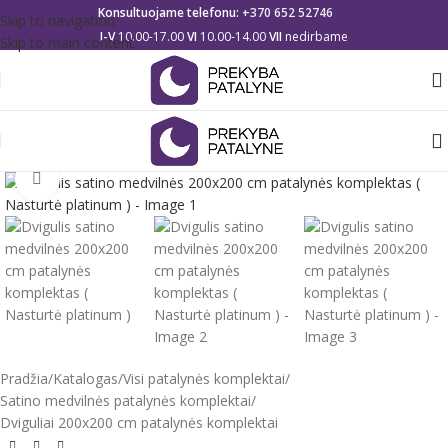
Konsultuojame telefonu:
+370 652 52746
Skip to navigation
I-V
10.00-17.00
VI
10.00-14.00
VII
nedirbame
Skip to main content
Click to enlarge
Pradžia
/
Katalogas
/
Visi patalynės komplektai
/
Satino medvilnės patalynės komplektai
/
Dviguliai 200x200 cm patalynės komplektai