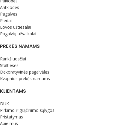
Paklodės
Antklodės
Pagalvės
Pledai
Lovos užtiesalai
Pagalvių užvalkalai
PREKĖS NAMAMS
Rankšluosčiai
Staltiesės
Dekoratyvinės pagalvėlės
Kvapnios prekės namams
KLIENTAMS
DUK
Pirkimo ir grąžinimo sąlygos
Pristatymas
Apie mus
Kontaktai