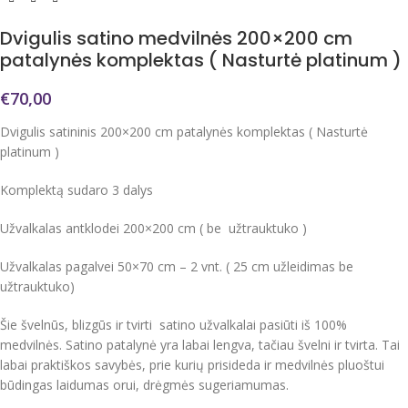
Dvigulis satino medvilnės 200×200 cm
patalynės komplektas ( Nasturtė platinum )
€
70,00
Dvigulis satininis 200×200 cm patalynės komplektas ( Nasturtė
platinum )
Komplektą sudaro 3 dalys
Užvalkalas antklodei 200×200 cm ( be užtrauktuko )
Užvalkalas pagalvei 50×70 cm – 2 vnt. ( 25 cm užleidimas be
užtrauktuko)
Šie švelnūs, blizgūs ir tvirti satino užvalkalai pasiūti iš 100%
medvilnės. Satino patalynė yra labai lengva, tačiau švelni ir tvirta. Tai
labai praktiškos savybės, prie kurių prisideda ir medvilnės pluoštui
būdingas laidumas orui, drėgmės sugeriamumas.