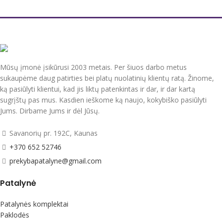
Mūsų įmonė įsikūrusi 2003 metais. Per šiuos darbo metus
sukaupėme daug patirties bei platų nuolatinių klientų ratą. Žinome,
ką pasiūlyti klientui, kad jis liktų patenkintas ir dar, ir dar kartą
sugrįštų pas mus. Kasdien ieškome ką naujo, kokybiško pasiūlyti
Jums. Dirbame Jums ir dėl Jūsų.
Savanorių pr. 192C, Kaunas
+370 652 52746
prekybapatalyne@gmail.com
Patalynė
Patalynės komplektai
Paklodės