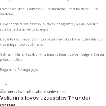
Lovatiesės viršaus audinys 100 % medvilnė , apatinė dalis 100 %
medvilnė.
Dėka specialausdaigstymo lovatiesė nesiglamžo, puikiai dėvisi ir
suteikia jaukumo bei prabangos.
Elegantiškas, prabangus ir tuo pačiu praktiškas lovos užtiesalas bus
viso miegamojo puošmena.
Galima rinktis iš 4 spalvų: vintažinės rožinės, rusvos ( beige ), šviesiai
pilkos ir baltos
Pagaminta Portugalijoje.
Veliūrinis lovos užtiesalas Thunder
camel