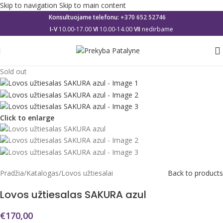
Skip to navigation
Skip to main content
Konsultuojame telefonu:
+370 652 52746
I-V
10.00-17.00
VI
10.00-14.00
VII
nedirbame
Sold out
Click to enlarge
Pradžia
/
Katalogas
/
Lovos užtiesalai
Back to products
Lovos užtiesalas SAKURA azul
€
170,00