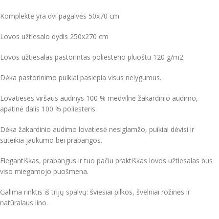
Komplekte yra dvi pagalvės 50x70 cm
Lovos užtiesalo dydis 250x270 cm
Lovos užtiesalas pastorintas poliesterio pluoštu 120 g/m2
Dėka pastorinimo puikiai paslepia visus nelygumus.
Lovatiesės viršaus audinys 100 % medvilnė žakardinio audimo,
apatinė dalis 100 % poliesteris.
Dėka žakardinio audimo lovatiesė nesiglamžo, puikiai dėvisi ir
suteikia jaukumo bei prabangos.
Elegantiškas, prabangus ir tuo pačiu praktiškas lovos užtiesalas bus
viso miegamojo puošmena.
Galima rinktis iš trijų spalvų: šviesiai pilkos, švelniai rožinės ir
natūralaus lino.