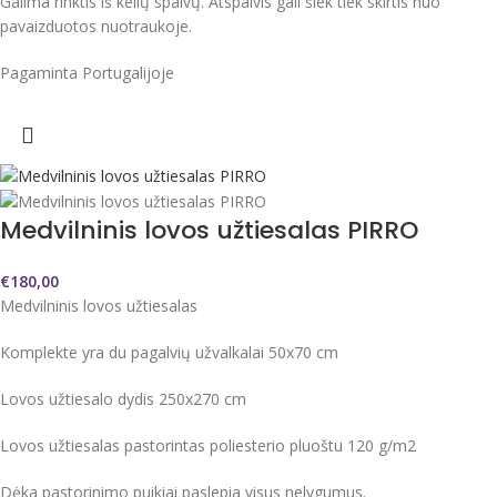
Galima rinktis iš kelių spalvų. Atspalvis gali šiek tiek skirtis nuo
pavaizduotos nuotraukoje.
Pagaminta Portugalijoje
Medvilninis lovos užtiesalas PIRRO
€
180,00
Medvilninis lovos užtiesalas
Komplekte yra du pagalvių užvalkalai 50x70 cm
Lovos užtiesalo dydis 250x270 cm
Lovos užtiesalas pastorintas poliesterio pluoštu 120 g/m2
Dėka pastorinimo puikiai paslepia visus nelygumus.