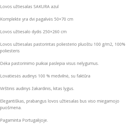
Lovos užtiesalas SAKURA azul
Komplekte yra dvi pagalvės 50×70 cm
Lovos užtiesalo dydis 250×260 cm
Lovos užtiesalas pastorintas poliesterio pluoštu 100 g/m2, 100%
poliesteris
Dėka pastorinimo puikiai paslepia visus nelygumus.
Lovatiesės audinys 100 % medvilnė, su faktūra
Virštinis audinys žakardinis, kitas lygus.
Elegantiškas, prabangus lovos užtiesalas bus viso miegamojo
puošmena.
Pagaminta Portugalijoje.