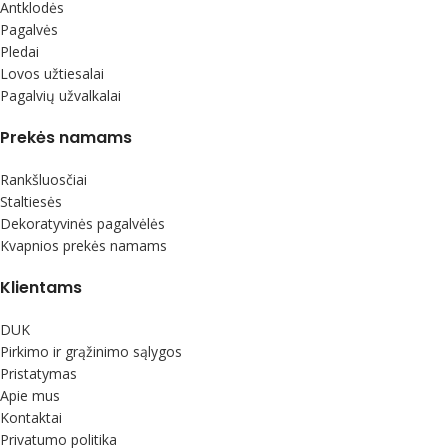
Antklodės
Pagalvės
Pledai
Lovos užtiesalai
Pagalvių užvalkalai
Prekės namams
Rankšluosčiai
Staltiesės
Dekoratyvinės pagalvėlės
Kvapnios prekės namams
Klientams
DUK
Pirkimo ir grąžinimo sąlygos
Pristatymas
Apie mus
Kontaktai
Privatumo politika