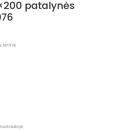
0×200 patalynės
976
as M1976
a nuotraukoje.