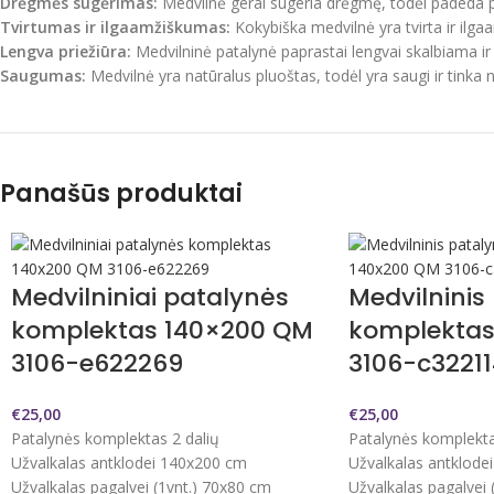
Drėgmės sugėrimas:
Medvilnė gerai sugeria drėgmę, todėl padeda 
Tvirtumas ir ilgaamžiškumas:
Kokybiška medvilnė yra tvirta ir ilgaa
Lengva priežiūra:
Medvilninė patalynė paprastai lengvai skalbiama ir
Saugumas:
Medvilnė yra natūralus pluoštas, todėl yra saugi ir tink
Panašūs produktai
Medvilniniai patalynės
Medvilninis
komplektas 140×200 QM
komplektas
3106-e622269
3106-c32211
€
25,00
€
25,00
Patalynės komplektas 2 dalių
Patalynės komplekta
Užvalkalas antklodei 140x200 cm
Užvalkalas antklode
Užvalkalas pagalvei (1vnt.) 70x80 cm
Užvalkalas pagalvei 