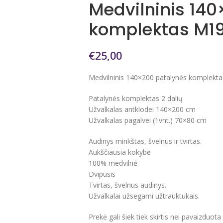
Medvilninis 14
komplektas M1
€
25,00
Medvilninis 140×200 patalynės komplekt
Patalynės komplektas 2 dalių
Užvalkalas antklodei 140×200 cm
Užvalkalas pagalvei (1vnt.) 70×80 cm
Audinys minkštas, švelnus ir tvirtas.
Aukščiausia kokybė
100% medvilnė
Dvipusis
Tvirtas, švelnus audinys.
Užvalkalai užsegami užtrauktukais.
Prekė gali šiek tiek skirtis nei pavaizduot