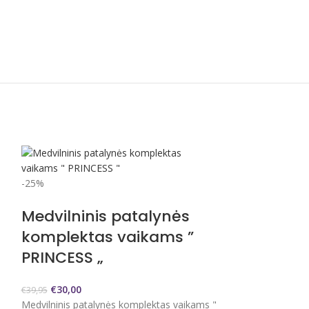
-25%
Medvilninis patalynės
komplektas vaikams ”
PRINCESS „
€
30,00
€
39,95
Medvilninis patalynės komplektas vaikams "