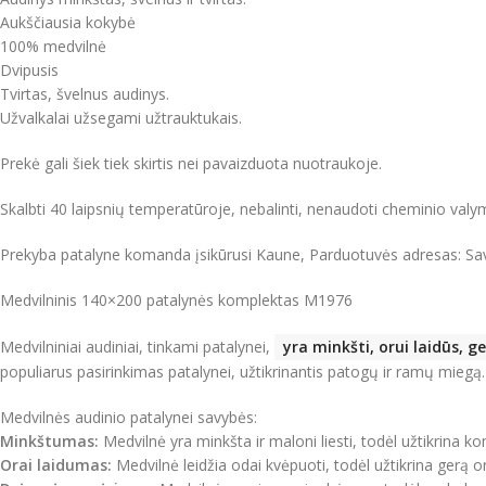
Aukščiausia kokybė
100% medvilnė
Dvipusis
Tvirtas, švelnus audinys.
Užvalkalai užsegami užtrauktukais.
Prekė gali šiek tiek skirtis nei pavaizduota nuotraukoje.
Skalbti 40 laipsnių temperatūroje, nebalinti, nenaudoti cheminio val
Prekyba patalyne komanda įsikūrusi Kaune, Parduotuvės adresas: Sa
Medvilninis 140×200 patalynės komplektas M1976
Medvilniniai audiniai, tinkami patalynei,
yra minkšti, orui laidūs, 
populiarus pasirinkimas patalynei, užtikrinantis patogų ir ramų miegą.
Medvilnės audinio patalynei savybės:
Minkštumas:
Medvilnė yra minkšta ir maloni liesti, todėl užtikrina 
Orai laidumas:
Medvilnė leidžia odai kvėpuoti, todėl užtikrina gerą or