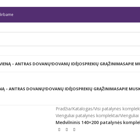
irbame
 VIENĄ – ANTRAS DOVANŲ!
DOVANŲ IDĖJOS
PREKIŲ GRĄŽINIMAS
APIE M
ENĄ – ANTRAS DOVANŲ!
DOVANŲ IDĖJOS
PREKIŲ GRĄŽINIMAS
APIE MUS
Pradžia
/
Katalogas
/
Visi patalynės komplek
Vienguliai patalynės komplektai
/
Viengulia
Medvilninis 140×200 patalynės kompl