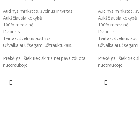
Audinys minkštas, švelnus ir tvirtas.
Audinys minkštas, šve
Aukščiausia kokybė
Aukščiausia kokybė
100% medvilnė
100% medvilnė
Dvipusis
Dvipusis
Tvirtas, švelnus audinys.
Tvirtas, švelnus audi
Užvalkalai užsegami užtrauktukais.
Užvalkalai užsegami 
Prekė gali šiek tiek skirtis nei pavaizduota
Prekė gali šiek tiek 
nuotraukoje.
nuotraukoje.