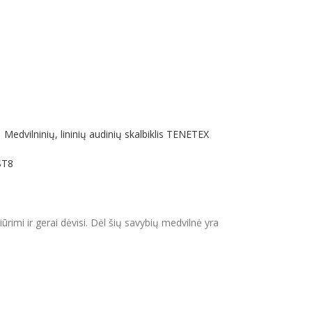
į
Medvilninių, lininių audinių skalbiklis TENETEX
ST8
rižiūrimi ir gerai dėvisi. Dėl šių savybių medvilnė yra