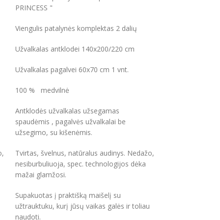
PRINCESS "
Viengulis patalynės komplektas 2 dalių
-25%
Užvalkalas antklodei 140x200/220 cm
Užvalkalas pagalvei 60x70 cm 1 vnt.
100 % medvilnė
Antklodės užvalkalas užsegamas
spaudėmis , pagalvės užvalkalai be
užsegimo, su kišenėmis.
o,
Tvirtas, švelnus, natūralus audinys. Nedažo,
nesiburbuliuoja, spec. technologijos dėka
mažai glamžosi.
Medvilnin
komplekt
Supakuotas į praktišką maišelį su
užtrauktuku, kurį jūsų vaikas galės ir toliau
SEAHORSE
naudoti.