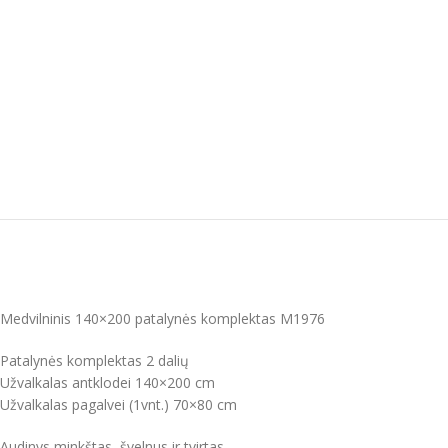
Medvilninis 140×200 patalynės komplektas M1976
Patalynės komplektas 2 dalių
Užvalkalas antklodei 140×200 cm
Užvalkalas pagalvei (1vnt.) 70×80 cm
Audinys minkštas, švelnus ir tvirtas.