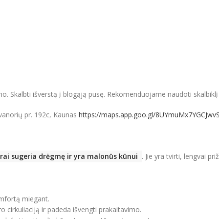
ymo. Skalbti išverstą į blogąją pusę. Rekomenduojame naudoti skalbikl
vanorių pr. 192c, Kaunas
https://maps.app.goo.gl/8UYmuMx7YGCJwv
gerai sugeria drėgmę ir yra malonūs kūnui
. Jie yra tvirti, lengvai p
komfortą miegant.
o cirkuliaciją ir padeda išvengti prakaitavimo.