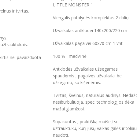
LITTLE MONSTER "
lnus ir tvirtas.
Viengulis patalynės komplektas 2 dalių
Užvalkalas antklodei 140x200/220 cm
nys.
Užvalkalas pagalvei 60x70 cm 1 vnt.
užtrauktukais.
100 % medvilnė
skirtis nei pavaizduota
Antklodės užvalkalas užsegamas
spaudėmis , pagalvės užvalkalai be
užsegimo, su kišenėmis.
Tvirtas, švelnus, natūralus audinys. Nedaž
nesiburbuliuoja, spec. technologijos dėka
mažai glamžosi.
Supakuotas į praktišką maišelį su
užtrauktuku, kurį jūsų vaikas galės ir toliau
naudoti.