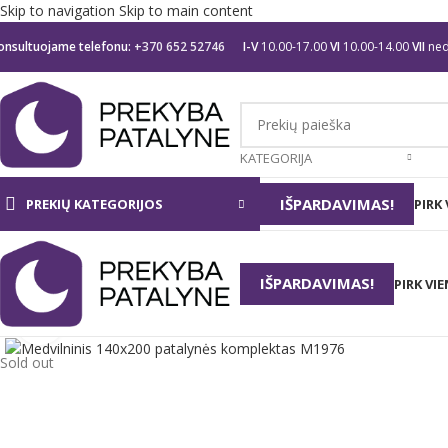
Skip to navigation
Skip to main content
onsultuojame telefonu:
+370 652 52746
I-V
10.00-17.00
VI
10.00-14.00
VII
ned
KATEGORIJA
IŠPARDAVIMAS!
PREKIŲ KATEGORIJOS
PIRK
IŠPARDAVIMAS!
PIRK VI
Click to enlarge
Sold out