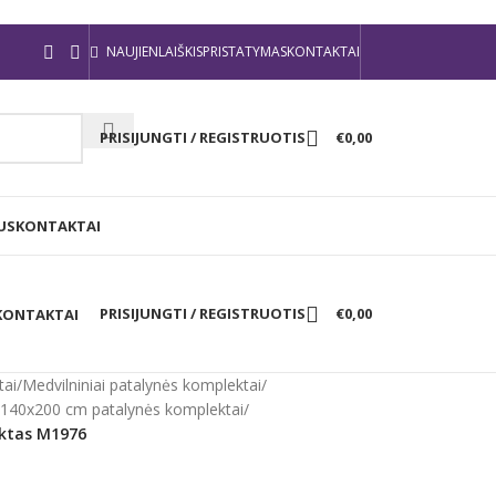
NAUJIENLAIŠKIS
PRISTATYMAS
KONTAKTAI
PRISIJUNGTI / REGISTRUOTIS
€
0,00
US
KONTAKTAI
PRISIJUNGTI / REGISTRUOTIS
€
0,00
KONTAKTAI
tai
/
Medvilniniai patalynės komplektai
/
i 140x200 cm patalynės komplektai
/
ektas M1976