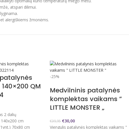
palaikyti optimalią kūno temperatūrą miego metu.
mžė, atspari dilimui.
 lyginama.
a net alergiškiems žmonėms.
 patalynės
-25%
 140×200 QM
Medvilninis patalynės
4
komplektas vaikams ”
LITTLE MONSTER „
s 2 dalių
i 140x200 cm
€
30,00
€
39,95
(1vnt.) 70x80 cm
Viengulis patalynės komplektas vaikams "