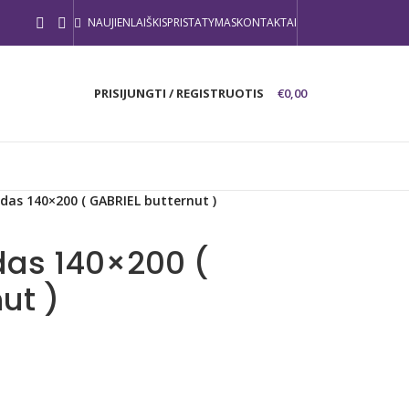
NAUJIENLAIŠKIS
PRISTATYMAS
KONTAKTAI
PRISIJUNGTI / REGISTRUOTIS
€
0,00
edas 140×200 ( GABRIEL butternut )
das 140×200 (
ut )