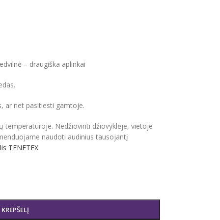
vilnė – draugiška aplinkai
edas.
s, ar net pasitiesti gamtoje.
ų temperatūroje. Nedžiovinti džiovyklėje, vietoje
omenduojame naudoti audinius tausojantį
iklis TENETEX
Į KREPŠELĮ