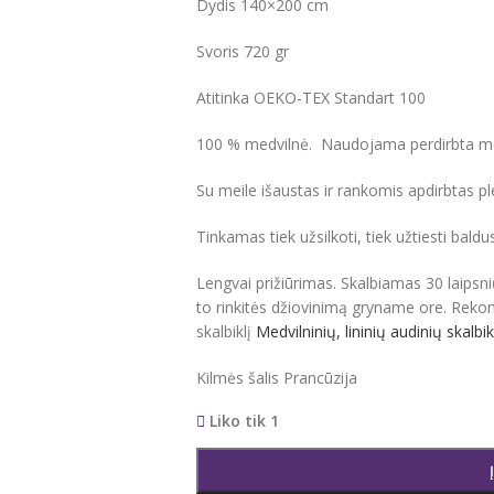
Dydis 140×200 cm
Svoris 720 gr
Atitinka OEKO-TEX Standart 100
100 % medvilnė. Naudojama perdirbta med
Su meile išaustas ir rankomis apdirbtas pl
Tinkamas tiek užsilkoti, tiek užtiesti baldu
Lengvai prižiūrimas. Skalbiamas 30 laipsni
to rinkitės džiovinimą gryname ore. Rek
skalbiklį
Medvilninių, lininių audinių skalb
Kilmės šalis Prancūzija
Liko tik 1