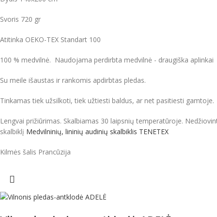
Svoris 720 gr
Atitinka OEKO-TEX Standart 100
100 % medvilnė. Naudojama perdirbta medvilnė - draugiška aplinkai
Su meile išaustas ir rankomis apdirbtas pledas.
Tinkamas tiek užsilkoti, tiek užtiesti baldus, ar net pasitiesti gamtoje.
Lengvai prižiūrimas. Skalbiamas 30 laipsnių temperatūroje. Nedžiovin
skalbiklį
Medvilninių, lininių audinių skalbiklis TENETEX
Kilmės šalis Prancūzija