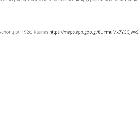
vanorių pr. 192c, Kaunas
https://maps.app.goo.gl/8UYmuMx7YGCJwv