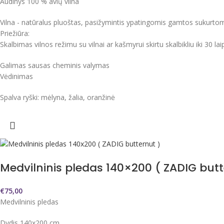
Audinys 100 % avių vilna
Vilna - natūralus pluoštas, pasižymintis ypatingomis gamtos sukurtomis
Priežiūra:
Skalbimas vilnos režimu su vilnai ar kašmyrui skirtu skalbikliu iki 30 
Galimas sausas cheminis valymas
Vėdinimas
Spalva ryški: mėlyna, žalia, oranžinė
Medvilninis pledas 140×200 ( ZADIG butt
€
75,00
Medvilninis pledas
Dydis 140x200 cm