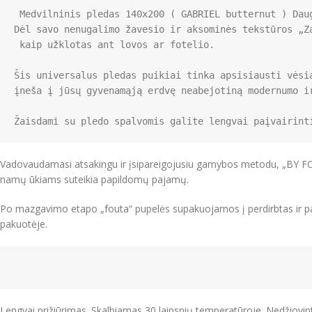
 Medvilninis pledas 140x200 ( GABRIEL butternut ) Daugiafunkcis pledas

Dėl savo nenugalimo žavesio ir aksominės tekstūros „Za
 kaip užklotas ant lovos ar fotelio.

Šis universalus pledas puikiai tinka apsisiausti vėsia
įneša į jūsų gyvenamąją erdvę neabejotiną modernumo ir
Vadovaudamasi atsakingu ir įsipareigojusiu gamybos metodu, „BY FOU
namų ūkiams suteikia papildomų pajamų.
Po mazgavimo etapo „fouta“ pupelės supakuojamos į perdirbtas ir pa
pakuotėje.
Lengvai prižiūrimas. Skalbiamas 30 laipsnių temperatūroje. Nedžiovin