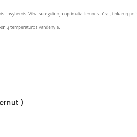
 savybėmis. Vilna sureguliuoja optimalią temperatūrą , tinkamą poilsiu
laipsnių temperatūros vandenyje.
ernut )