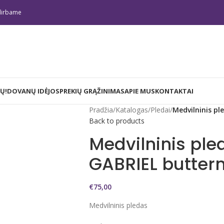
irbame
Ų!
DOVANŲ IDĖJOS
PREKIŲ GRĄŽINIMAS
APIE MUS
KONTAKTAI
Pradžia
/
Katalogas
/
Pledai
/
Medvilninis pl
Back to products
Medvilninis ple
GABRIEL buttern
€
75,00
Medvilninis pledas