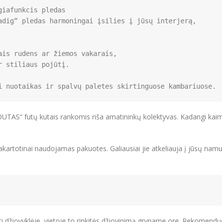
dig“ pledas harmoningai įsilies į jūsų interjerą,

is rudens ar žiemos vakarais, 

 stiliaus pojūtį.

TAS“ futų kutais rankomis riša amatininkų kolektyvas. Kadangi kaimo
kartotinai naudojamas pakuotes. Galiausiai jie atkeliauja į jūsų n
ti džiovyklėje, vietoje to rinkitės džiovinimą gryname ore. Rekomend