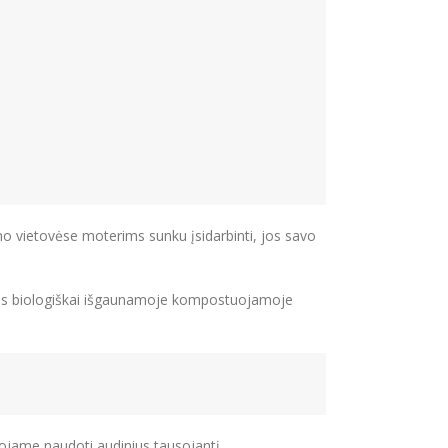
 vietovėse moterims sunku įsidarbinti, jos savo
amus biologiškai išgaunamoje kompostuojamoje
uojame naudoti audinius tausojantį