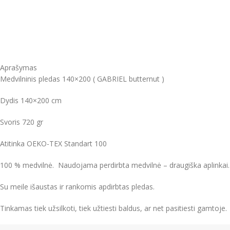
Aprašymas
Medvilninis pledas 140×200 ( GABRIEL butternut )
Dydis 140×200 cm
Svoris 720 gr
Atitinka OEKO-TEX Standart 100
100 % medvilnė. Naudojama perdirbta medvilnė – draugiška aplinkai
Su meile išaustas ir rankomis apdirbtas pledas.
Tinkamas tiek užsilkoti, tiek užtiesti baldus, ar net pasitiesti gamtoje.