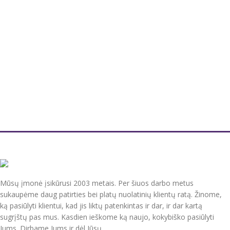
Mūsų įmonė įsikūrusi 2003 metais. Per šiuos darbo metus
sukaupėme daug patirties bei platų nuolatinių klientų ratą. Žinome,
ką pasiūlyti klientui, kad jis liktų patenkintas ir dar, ir dar kartą
sugrįštų pas mus. Kasdien ieškome ką naujo, kokybiško pasiūlyti
Jums. Dirbame Jums ir dėl Jūsų.