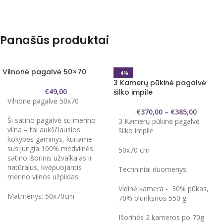
Panašūs produktai
Vilnonė pagalvė 50×70
-4%
3 Kamerų pūkinė pagalvė
€
49,00
šilko impile
Vilnonė pagalvė 50x70
€
370,00
–
€
385,00
Ši satino pagalvė su merino
3 Kamerų pūkinė pagalvė
vilna – tai aukščiausios
šilko impile
kokybės gaminys, kuriame
susijungia 100% medvilnės
50x70 cm
satino išorinis užvalkalas ir
natūralus, kvėpuojantis
Techniniai duomenys:
merino vilnos užpildas.
Vidinė kamera - 30% pūkas,
Matmenys: 50x70cm
70% plunksnos 550 g
Išorinės 2 kameros po 70g