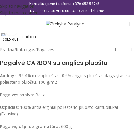
Konsultuojame telefonu:
+370 652 52746
Skip to navigation
I-V
10.00-17.00
VI
10.00-14.00
VII
nedirbame
Skip to main content
Click to enlarge
SOLD OUT
Pradžia
/
Katalogas
/
Pagalvės
Pagalvė CARBON su anglies pluoštu
Audinys:
99,4% mikropluoštas, 0.6% anglies pluoštas daigstytas su
poliesterio pluoštu, 100 g/m2
Pagalvės spalva:
Balta
Užpildas:
100% antialerginiai poliesterio pluošto kamuoliukai
(Exlusive)
Pagalvių užpildo gramatūra:
600 g