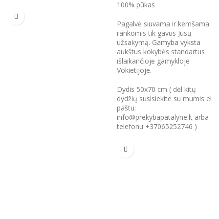
100% pūkas
Pagalvė siuvama ir kemšama
rankomis tik gavus Jūsų
užsakymą. Gamyba vyksta
aukštus kokybės standartus
išlaikančioje gamykloje
Vokietijoje.
Dydis 50x70 cm ( dėl kitų
dydžių susisiekite su mumis el
paštu:
info@prekybapatalyne.lt arba
telefonu +37065252746 )