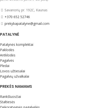
Savanorių pr. 192C, Kaunas
+370 652 52746
prekybapatalyne@gmail.com
PATALYNĖ
Patalynės komplektai
Paklodės
Antklodės
Pagalvės
Pledai
Lovos užtiesalai
Pagalvių užvalkalai
PREKĖS NAMAMS
Rankšluosčiai
Staltiesės
Dekoratyvinės pagalvėlės