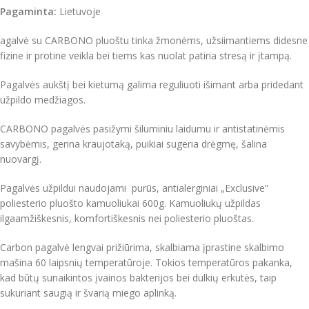
Pagaminta:
Lietuvoje
agalvė su CARBONO pluoštu tinka žmonėms, užsiimantiems didesne
fizine ir protine veikla bei tiems kas nuolat patiria stresą ir įtampą.
Pagalvės aukštį bei kietumą galima reguliuoti išimant arba pridedant
užpildo medžiagos.
CARBONO pagalvės pasižymi šiluminiu laidumu ir antistatinėmis
savybėmis, gerina kraujotaką, puikiai sugeria drėgmę, šalina
nuovargį.
Pagalvės užpildui naudojami purūs, antialerginiai „Exclusive”
poliesterio pluošto kamuoliukai 600g. Kamuoliukų užpildas
ilgaamžiškesnis, komfortiškesnis nei poliesterio pluoštas.
Carbon pagalvė lengvai prižiūrima, skalbiama įprastine skalbimo
mašina 60 laipsnių temperatūroje. Tokios temperatūros pakanka,
kad būtų sunaikintos įvairios bakterijos bei dulkių erkutės, taip
sukuriant saugią ir švarią miego aplinką.