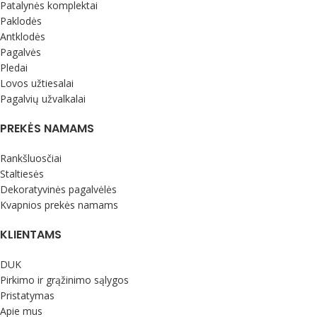
Patalynės komplektai
Paklodės
Antklodės
Pagalvės
Pledai
Lovos užtiesalai
Pagalvių užvalkalai
PREKĖS NAMAMS
Rankšluosčiai
Staltiesės
Dekoratyvinės pagalvėlės
Kvapnios prekės namams
KLIENTAMS
DUK
Pirkimo ir grąžinimo sąlygos
Pristatymas
Apie mus