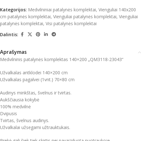
Kategorijos:
Medvilniniai patalynės komplektai
,
Vienguliai 140x200
cm patalynės komplektai
,
Vienguliai patalynės komplektai
,
Vienguliai
patalynės komplektai
,
Visi patalynės komplektai
Dalintis:
Aprašymas
Medvilninis patalynės komplektas 140×200 „QM3118-23043“
Užvalkalas antklodei 140×200 cm
Užvalkalas pagalvei (1vnt.) 70×80 cm
Audinys minkštas, švelnus ir tvirtas.
Aukščiausia kokybė
100% medvilnė
Dvipusis
Tvirtas, švelnus audinys.
Užvalkalai užsegami užtrauktukais.
Prekė gali šiek tiek skirtis nei pavaizduota nuotraukoje.