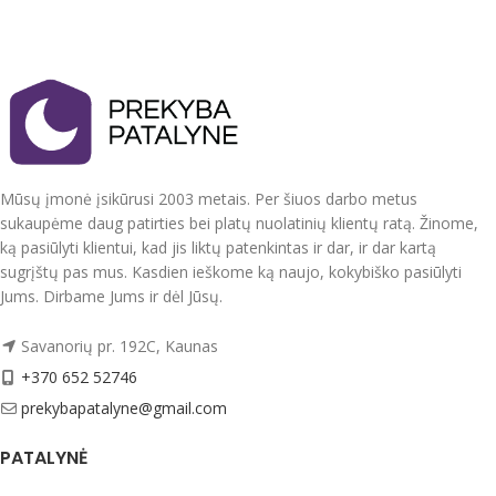
cm
Tvirtas, švelnus audinys.
Užvalkalai užsegami užtrauktukais.
Užvalkalas pagalvei 60x70 cm 1 vnt.
Prekė gali šiek tiek skirtis nei
100 % medvilnė
pavaizduota nuotraukoje.
Antklodės užvalkalas užsegamas
spaudėmis , pagalvės užvalkalai be
užsegimo, su kišenėmis.
Tvirtas, švelnus, natūralus audinys.
Mūsų įmonė įsikūrusi 2003 metais. Per šiuos darbo metus
Nedažo, nesiburbuliuoja, spec.
sukaupėme daug patirties bei platų nuolatinių klientų ratą. Žinome,
technologijos dėka mažai glamžosi.
ką pasiūlyti klientui, kad jis liktų patenkintas ir dar, ir dar kartą
Supakuotas į praktišką maišelį su
sugrįštų pas mus. Kasdien ieškome ką naujo, kokybiško pasiūlyti
užtrauktuku, kurį jūsų vaikas galės ir
Jums. Dirbame Jums ir dėl Jūsų.
toliau naudoti.
Pagaminta ES.
Savanorių pr. 192C, Kaunas
+370 652 52746
prekybapatalyne@gmail.com
PATALYNĖ