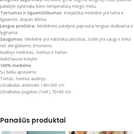
palaikyti optimalią kūno temperatūrą miego metu.
Tvirtumas ir ilgaamžiškumas:
Kokybiška medvilnė yra tvirta ir
ilgaamžė, atspari dilimui.
Lengva priežiūra:
Medvilninė patalynė paprastai lengvai skalbiama ir
lyginama.
Saugumas:
Medvilnė yra natūralus pluoštas, todėl yra saugi ir tinka
net alergiškiems žmonėms.
Audinys minkštas, švelnus ir tvirtas.
Aukščiausia kokybė
100% medvilnė
Su dailiu apsiuvimu
Tvirtas, švelnus audinys.
Užvalkalas antklodei 140×200 cm
Užvalkalas pagalvei (1vnt.) 70×80 cm
Panašūs produktai