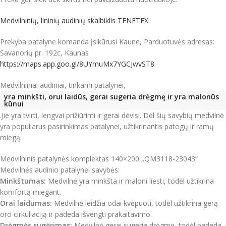
Medvilninių, lininių audinių skalbiklis TENETEX
Prekyba patalyne komanda įsikūrusi Kaune, Parduotuvės adresas:
Savanorių pr. 192c, Kaunas
https://maps.app.goo.gl/8UYmuMx7YGCJwvST8
Medvilniniai audiniai, tinkami patalynei,
yra minkšti, orui laidūs, gerai sugeria drėgmę ir yra malonūs
kūnui
.Jie yra tvirti, lengvai prižiūrimi ir gerai dėvisi. Dėl šių savybių medvilnė
yra populiarus pasirinkimas patalynei, užtikrinantis patogų ir ramų
miegą.
Medvilninis patalynės komplektas 140×200 „QM3118-23043“
Medvilnės audinio patalynei savybės:
Minkštumas:
Medvilnė yra minkšta ir maloni liesti, todėl užtikrina
komfortą miegant.
Orai laidumas:
Medvilnė leidžia odai kvėpuoti, todėl užtikrina gerą
oro cirkuliaciją ir padeda išvengti prakaitavimo.
Drėgmės sugėrimas:
Medvilnė gerai sugeria drėgmę, todėl padeda