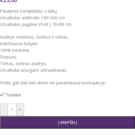
€
25,00
Patalynės komplektas 2 dalių
Užvalkalas antklodei 140×200 cm
Užvalkalas pagalvei (1vnt.) 70×80 cm
Audinys minkštas, švelnus ir tvirtas.
Aukščiausia kokybė
100% medvilnė
Dvipusis
Tvirtas, švelnus audinys.
Užvalkalai užsegami užtrauktukais.
Prekė gali šiek tiek skirtis nei pavaizduota nuotraukoje.
Turime
-
+
Į KREPŠELĮ