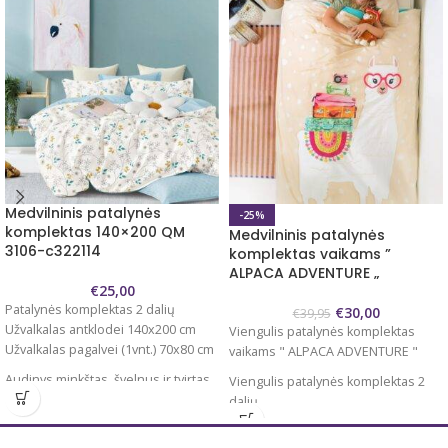
Medvilninis patalynės
-25%
komplektas 140×200 QM
Medvilninis patalynės
3106-c322114
komplektas vaikams ”
ALPACA ADVENTURE „
€
25,00
Patalynės komplektas 2 dalių
€
30,00
€
39,95
Užvalkalas antklodei 140x200 cm
Viengulis patalynės komplektas
Užvalkalas pagalvei (1vnt.) 70x80 cm
vaikams " ALPACA ADVENTURE "
Audinys minkštas, švelnus ir tvirtas.
Viengulis patalynės komplektas 2
Aukščiausia kokybė
dalių
100% medvilnė
Užvalkalas antklodei 140x200/220
Dvipusis