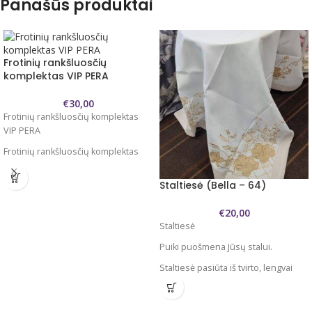
Panašūs produktai
Frotinių rankšluosčių
komplektas VIP PERA
€
30,00
Frotinių rankšluosčių komplektas
VIP PERA
Frotinių rankšluosčių komplektas
Komplektą sudaro 2 skirtingų dydžių
Staltiesė (Bella – 64)
rankšluosčiai
70x140 cm ir 50x90 cm
€
20,00
Staltiesė
Audinys 100% medvilnė
Puiki puošmena Jūsų stalui.
Vidutinio storio , minkšti švelnūs
puikiai geriantys vandenį
Staltiesė pasiūta iš tvirto, lengvai
rankšluosčiai.
prižiūrimo audinio. 100 %
poliesteris
Prieš naudojimą rekomenduojame
išskalbti