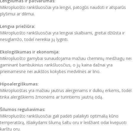
Lengvumas ir patvarumas:
Mikropluošto rankšluosčiai yra lengvi, patogūs naudoti ir atsparūs
plyšimui ar dilimui.
Lengva priežiūra:
Mikropluošto rankšluosčiai yra lengvai skalbiami, greitai džiūsta ir
nesiglamžo, todėl nereikia jų lyginti.
Ekologiškumas ir ekonomija:
Mikropluošto gamybai sunaudojama mažiau cheminių medžiagų nei
gaminant bambukinius rankšluosčius, o jų kaina dažnai yra
prieinamesnė nei aukštos kokybės medvilnės ar lino.
Hipoalergiškumas:
Mikropluoštas yra mažiau jautrus alergenams ir dulkių erkėms, todėl
tinka alergiškiems žmonėms ar turintiems jautrią odą.
Šilumos reguliavimas:
Mikropluošto rankšluosčiai gali padėti palaikyti optimalią kūno
temperatūrą, išlaikydami šilumą šaltu oru ir leidžiant odai kvėpuoti
karštu oru.