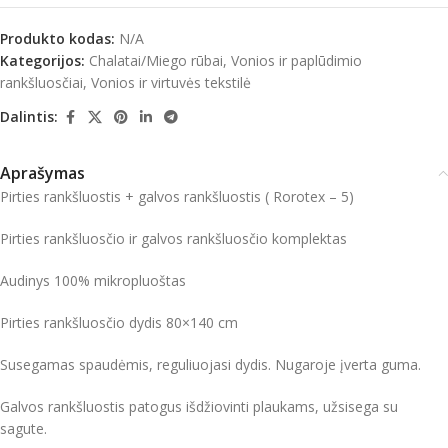
Produkto kodas:
N/A
Kategorijos:
Chalatai/Miego rūbai
,
Vonios ir paplūdimio
rankšluosčiai
,
Vonios ir virtuvės tekstilė
Dalintis:
Aprašymas
Pirties rankšluostis + galvos rankšluostis ( Rorotex – 5)
Pirties rankšluosčio ir galvos rankšluosčio komplektas
Audinys 100% mikropluoštas
Pirties rankšluosčio dydis 80×140 cm
Susegamas spaudėmis, reguliuojasi dydis. Nugaroje įverta guma.
Galvos rankšluostis patogus išdžiovinti plaukams, užsisega su
sagute.