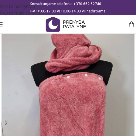
Konsultuojame telefonu:
+370 652 52746
Skip to navigation
I-V
10.00-17.00
VI
10.00-14.00
VII
nedirbame
Skip to main content