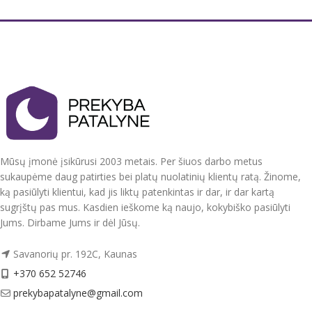
Dydžiai : stačiakampės 130x180 cm,
110x160 cm ir 40x160 cm
Kad ilgą laiką išliktų minkšti ir švelnūs
rekomenduojame skalbti su skystos
Puošni, tvirto audinio staltiesė.
konsistencijos skalbikliais, bei
Spalvos : Balta su siuvinėtomis
periodiškai naudoti audinio
detalėmis viduryje, staltiesės
minkštiklius.
kraštuose su dailiais nėrinėliais.
Pagaminta Turkijoje
Pagaminta Kinijoje.
Mūsų įmonė įsikūrusi 2003 metais. Per šiuos darbo metus
sukaupėme daug patirties bei platų nuolatinių klientų ratą. Žinome,
ką pasiūlyti klientui, kad jis liktų patenkintas ir dar, ir dar kartą
sugrįštų pas mus. Kasdien ieškome ką naujo, kokybiško pasiūlyti
Jums. Dirbame Jums ir dėl Jūsų.
Savanorių pr. 192C, Kaunas
+370 652 52746
prekybapatalyne@gmail.com