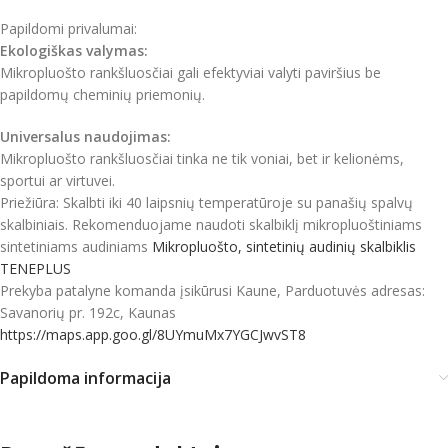
Papildomi privalumai:
Ekologiškas valymas:
Mikropluošto rankšluosčiai gali efektyviai valyti paviršius be
papildomų cheminių priemonių.
Universalus naudojimas:
Mikropluošto rankšluosčiai tinka ne tik voniai, bet ir kelionėms,
sportui ar virtuvei.
Priežiūra: Skalbti iki 40 laipsnių temperatūroje su panašių spalvų
skalbiniais. Rekomenduojame naudoti skalbiklį mikropluoštiniams
sintetiniams audiniams
Mikropluošto, sintetinių audinių skalbiklis
TENEPLUS
Prekyba patalyne komanda įsikūrusi Kaune, Parduotuvės adresas:
Savanorių pr. 192c, Kaunas
https://maps.app.goo.gl/8UYmuMx7YGCJwvST8
Papildoma informacija