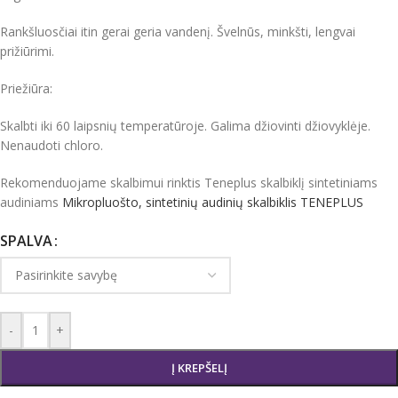
Rankšluosčiai itin gerai geria vandenį. Švelnūs, minkšti, lengvai
prižiūrimi.
Priežiūra:
Skalbti iki 60 laipsnių temperatūroje. Galima džiovinti džiovyklėje.
Nenaudoti chloro.
Rekomenduojame skalbimui rinktis Teneplus skalbiklį sintetiniams
audiniams
Mikropluošto, sintetinių audinių skalbiklis TENEPLUS
SPALVA
-
+
Į KREPŠELĮ