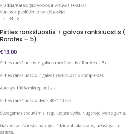
Pradžia
/
Katalogas
/
Vonios ir virtuvės tekstilė
/
Vonios ir paplūdimio rankšluosčiai
Pirties rankšluostis + galvos rankšluostis (
Rorotex – 5)
€
13,00
Pirties rankšluostis + galvos rankšluostis ( Rorotex – 5)
Pirties rankšluosčio ir galvos rankšluosčio komplektas
Audinys 100% mikropluoštas
Pirties rankšluosčio dydis 80×140 cm
Susegamas spaudėmis, reguliuojasi dydis. Nugaroje įverta guma.
Galvos rankšluostis patogus išdžiovinti plaukams, užsisega su
sagute.