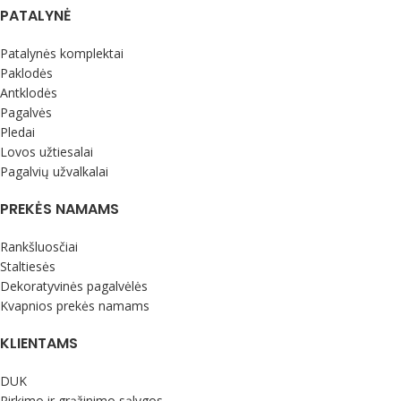
PATALYNĖ
Patalynės komplektai
Paklodės
Antklodės
Pagalvės
Pledai
Lovos užtiesalai
Pagalvių užvalkalai
PREKĖS NAMAMS
Rankšluosčiai
Staltiesės
Dekoratyvinės pagalvėlės
Kvapnios prekės namams
KLIENTAMS
DUK
Pirkimo ir grąžinimo sąlygos