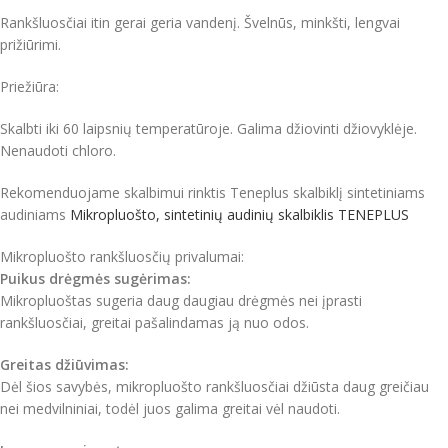
Rankšluosčiai itin gerai geria vandenį. Švelnūs, minkšti, lengvai
prižiūrimi.
Priežiūra:
Skalbti iki 60 laipsnių temperatūroje. Galima džiovinti džiovyklėje.
Nenaudoti chloro.
Rekomenduojame skalbimui rinktis Teneplus skalbiklį sintetiniams
audiniams
Mikropluošto, sintetinių audinių skalbiklis TENEPLUS
Mikropluošto rankšluosčių privalumai:
Puikus drėgmės sugėrimas:
Mikropluoštas sugeria daug daugiau drėgmės nei įprasti
rankšluosčiai, greitai pašalindamas ją nuo odos.
Greitas džiūvimas:
Dėl šios savybės, mikropluošto rankšluosčiai džiūsta daug greičiau
nei medvilniniai, todėl juos galima greitai vėl naudoti.