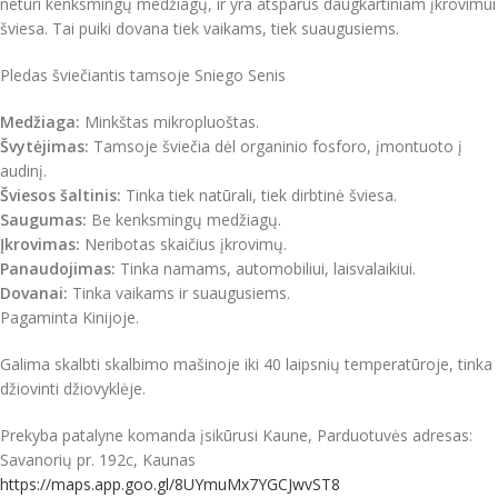
neturi kenksmingų medžiagų, ir yra atsparūs daugkartiniam įkrovimui
šviesa.
Tai puiki dovana tiek vaikams, tiek suaugusiems.
Pledas šviečiantis tamsoje Sniego Senis
Medžiaga:
Minkštas mikropluoštas.
Švytėjimas:
Tamsoje šviečia dėl organinio fosforo, įmontuoto į
audinį.
Šviesos šaltinis:
Tinka tiek natūrali, tiek dirbtinė šviesa.
Saugumas:
Be kenksmingų medžiagų.
Įkrovimas:
Neribotas skaičius įkrovimų.
Panaudojimas:
Tinka namams, automobiliui, laisvalaikiui.
Dovanai:
Tinka vaikams ir suaugusiems.
Pagaminta Kinijoje.
Galima skalbti skalbimo mašinoje iki 40 laipsnių temperatūroje, tinka
džiovinti džiovyklėje.
Prekyba patalyne komanda įsikūrusi Kaune, Parduotuvės adresas:
Savanorių pr. 192c, Kaunas
https://maps.app.goo.gl/8UYmuMx7YGCJwvST8