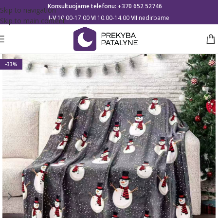
Konsultuojame telefonu:
+370 652 52746
Skip to navigation
I-V
10.00-17.00
VI
10.00-14.00
VII
nedirbame
Skip to main content
-33%