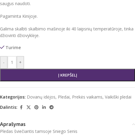
saugus naudoti.
Pagaminta Kinijoje.
Galima skalbti skalbimo mašinoje iki 40 laipsnių temperatūroje, tinka
džiovinti džiovyklėje.
Turime
-
+
Į KREPŠELĮ
Kategorijos:
Dovanų idėjos
,
Pledai
,
Prekės vaikams
,
Vaikiški pledai
Dalintis:
Aprašymas
Pledas šviečiantis tamsoje Sniego Senis