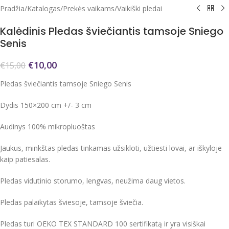
Pradžia
/
Katalogas
/
Prekės vaikams
/
Vaikiški pledai
Kalėdinis Pledas šviečiantis tamsoje Sniego
Senis
€
10,00
€
15,00
Pledas šviečiantis tamsoje Sniego Senis
Dydis 150×200 cm +/- 3 cm
Audinys 100% mikropluoštas
Jaukus, minkštas pledas tinkamas užsikloti, užtiesti lovai, ar iškyloje
kaip patiesalas.
Pledas vidutinio storumo, lengvas, neužima daug vietos.
Pledas palaikytas šviesoje, tamsoje šviečia.
Pledas turi OEKO TEX STANDARD 100 sertifikatą ir yra visiškai