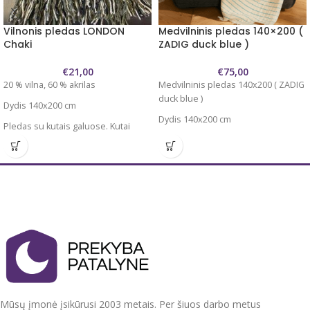
Vilnonis pledas LONDON
Medvilninis pledas 140×200 (
Chaki
ZADIG duck blue )
€
21,00
€
75,00
20 % vilna, 60 % akrilas
Medvilninis pledas 140x200 ( ZADIG
duck blue )
Dydis 140x200 cm
Dydis 140x200 cm
Pledas su kutais galuose. Kutai
~7cm
Svoris 720 gr
Plonas, tvirtas, švelnus.
Atitinka OEKO-TEX Standart 100
Pledas tamsios žalios spalvos su
100 % medvilnė. Naudojama
baltų-juodų kvadratėlių raštu.
perdirbta medvilnė - draugiška
aplinkai
Puikus sprendimas kai trūksta
jaukumo, šilumos, ar kaip paklotas
Su meile išaustas ir rankomis
leidžiant laiką gamtoje.
apdirbtas pledas.
Priežiūra: skalbti švelniu rėžimu 30
Tinkamas tiek užsilkoti, tiek užtiesti
laipsnių temperatūroje.
baldus, ar net pasitiesti gamtoje.
Pagaminta Ukrainoje.
Lengvai prižiūrimas. Skalbiamas 30
Mūsų įmonė įsikūrusi 2003 metais. Per šiuos darbo metus