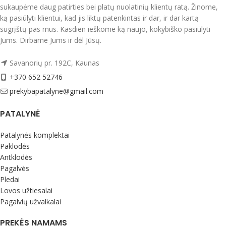
laipsnių temperatūroje. Nedžiovinti
sukaupėme daug patirties bei platų nuolatinių klientų ratą. Žinome,
džiovyklėje, vietoje to rinkitės
ką pasiūlyti klientui, kad jis liktų patenkintas ir dar, ir dar kartą
džiovinimą gryname ore.
sugrįštų pas mus. Kasdien ieškome ką naujo, kokybiško pasiūlyti
Rekomenduojame naudoti audinius
Jums. Dirbame Jums ir dėl Jūsų.
tausojantį skalbiklį
Medvilninių,
lininių audinių skalbiklis TENETEX
Savanorių pr. 192C, Kaunas
Kilmės šalis Prancūzija
+370 652 52746
prekybapatalyne@gmail.com
PATALYNĖ
Patalynės komplektai
Paklodės
Antklodės
Pagalvės
Pledai
Lovos užtiesalai
Pagalvių užvalkalai
PREKĖS NAMAMS