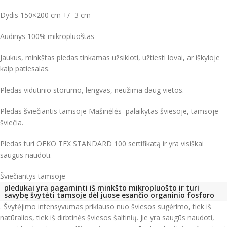
Dydis 150×200 cm +/- 3 cm
Audinys 100% mikropluoštas
Jaukus, minkštas pledas tinkamas užsikloti, užtiesti lovai, ar iškyloje
kaip patiesalas.
Pledas vidutinio storumo, lengvas, neužima daug vietos.
Pledas šviečiantis tamsoje Mašinėlės palaikytas šviesoje, tamsoje
šviečia.
Pledas turi OEKO TEX STANDARD 100 sertifikatą ir yra visiškai
saugus naudoti.
Šviečiantys tamsoje
pledukai yra pagaminti iš minkšto mikropluošto ir turi
savybę švytėti tamsoje dėl juose esančio organinio fosforo
.
Švytėjimo intensyvumas priklauso nuo šviesos sugėrimo, tiek iš
natūralios, tiek iš dirbtinės šviesos šaltinių.
Jie yra saugūs naudoti,