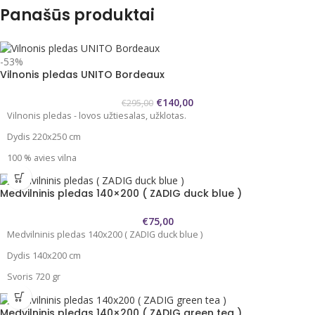
Panašūs produktai
-53%
Vilnonis pledas UNITO Bordeaux
€
140,00
€
295,00
Vilnonis pledas - lovos užtiesalas, užklotas.
Dydis 220x250 cm
100 % avies vilna
Bordo-raudonos spalvos.
Medvilninis pledas 140×200 ( ZADIG duck blue )
Pledas plonas , bet labai šiltas jaukus.
€
75,00
Pledo abi pusės vienodos spalvos.
Medvilninis pledas 140x200 ( ZADIG duck blue )
Šie pledai pasižymi švelnumu, "nekanda" kaip dauguma vilnonių
Dydis 140x200 cm
produktų. Dėka specialios apdirbimo technologijos švelnumu
nenusileidžia kašmyriniams pledams.
Svoris 720 gr
Tinkamas ne tik užsikloti, bet ir kaip stilinga lovatiesė ar antklodė.
Atitinka OEKO-TEX Standart 100
Medvilninis pledas 140×200 ( ZADIG green tea )
Atspalvis gali šiek tiek skirtis nuo matomo ekrane.