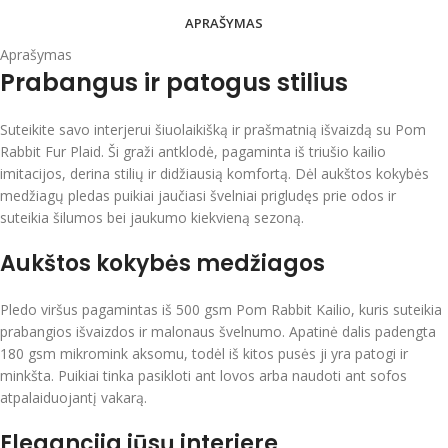
APRAŠYMAS
Aprašymas
Prabangus ir patogus stilius
Suteikite savo interjerui šiuolaikišką ir prašmatnią išvaizdą su Pom
Rabbit Fur Plaid. Ši graži antklodė, pagaminta iš triušio kailio
imitacijos, derina stilių ir didžiausią komfortą. Dėl aukštos kokybės
medžiagų pledas puikiai jaučiasi švelniai prigludęs prie odos ir
suteikia šilumos bei jaukumo kiekvieną sezoną.
Aukštos kokybės medžiagos
Pledo viršus pagamintas iš 500 gsm Pom Rabbit Kailio, kuris suteikia
prabangios išvaizdos ir malonaus švelnumo. Apatinė dalis padengta
180 gsm mikromink aksomu, todėl iš kitos pusės ji yra patogi ir
minkšta. Puikiai tinka pasikloti ant lovos arba naudoti ant sofos
atpalaiduojantį vakarą.
Elegancija jūsų interjere