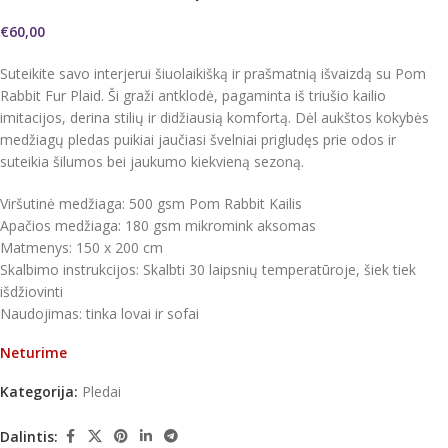
€
60,00
Suteikite savo interjerui šiuolaikišką ir prašmatnią išvaizdą su Pom
Rabbit Fur Plaid. Ši graži antklodė, pagaminta iš triušio kailio
imitacijos, derina stilių ir didžiausią komfortą. Dėl aukštos kokybės
medžiagų pledas puikiai jaučiasi švelniai prigludęs prie odos ir
suteikia šilumos bei jaukumo kiekvieną sezoną.
Viršutinė medžiaga: 500 gsm Pom Rabbit Kailis
Apačios medžiaga: 180 gsm mikromink aksomas
Matmenys: 150 x 200 cm
Skalbimo instrukcijos: Skalbti 30 laipsnių temperatūroje, šiek tiek
išdžiovinti
Naudojimas: tinka lovai ir sofai
Neturime
Kategorija:
Pledai
Dalintis: