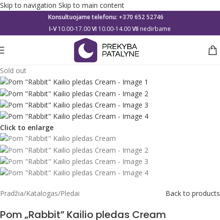
Skip to navigation
Skip to main content
Konsultuojame telefonu:
+370 652 52746
I-V
10.00-17.00
VI
10.00-14.00
VII
nedirbame
Sold out
Click to enlarge
Pradžia
/
Katalogas
/
Pledai
Back to products
Pom „Rabbit” Kailio pledas Cream