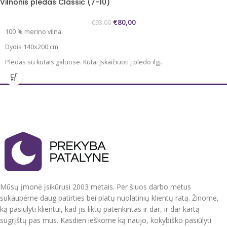
Vilnonis pledas Classic (7-10)
Pagaminta Lietuvoje AB Merkys
spalvos langeliais. Viena pusė labiau balta, kitoje labiau dominuoja pilka.
€
80,00
Puikus sprendimas kai trūksta jaukumo, šilumos.
€
93,00
100 % merino vilna
Priežiūra švelnus cheminis valymas.
Dydis 140x200 cm
Pagaminta Lietuvoje.
Pledas su kutais galuose. Kutai įskaičiuoti į pledo ilgį.
Itin plonas, lengvas ir jaukus pledas.
Pledas šviesiai pilkos spalvos su eglutės rašto audimu.
Puikus sprendimas kai trūksta jaukumo, šilumos.
Priežiūra švelnus cheminis valymas.
Pagaminta Lietuvoje.
Mūsų įmonė įsikūrusi 2003 metais. Per šiuos darbo metus
sukaupėme daug patirties bei platų nuolatinių klientų ratą. Žinome,
ką pasiūlyti klientui, kad jis liktų patenkintas ir dar, ir dar kartą
sugrįštų pas mus. Kasdien ieškome ką naujo, kokybiško pasiūlyti