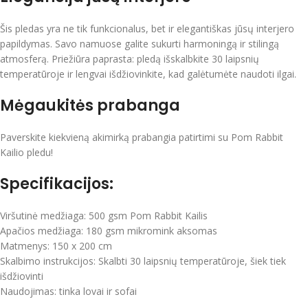
Šis pledas yra ne tik funkcionalus, bet ir elegantiškas jūsų interjero
papildymas. Savo namuose galite sukurti harmoningą ir stilingą
atmosferą. Priežiūra paprasta: pledą išskalbkite 30 laipsnių
temperatūroje ir lengvai išdžiovinkite, kad galėtumėte naudoti ilgai.
Mėgaukitės prabanga
Paverskite kiekvieną akimirką prabangia patirtimi su Pom Rabbit
Kailio pledu!
Specifikacijos:
Viršutinė medžiaga: 500 gsm Pom Rabbit Kailis
Apačios medžiaga: 180 gsm mikromink aksomas
Matmenys: 150 x 200 cm
Skalbimo instrukcijos: Skalbti 30 laipsnių temperatūroje, šiek tiek
išdžiovinti
Naudojimas: tinka lovai ir sofai