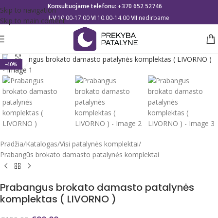
Konsultuojame telefonu:
+370 652 52746
Skip to navigation
I-V
10.00-17.00
VI
10.00-14.00
VII
nedirbame
Skip to main content
Click to enlarge
-40%
Pradžia
/
Katalogas
/
Visi patalynės komplektai
/
Prabangūs brokato damasto patalynės komplektai
Prabangus brokato damasto patalynės
komplektas ( LIVORNO )