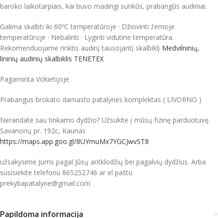
baroko laikotarpiais, kai buvo madingi sunkūs, prabangūs audiniai.
Galima skalbti iki 60ºC temperatūroje · Džiovinti žemoje
temperatūroje · Nebalinti · Lyginti vidutine temperatūra.
Rekomenduojame rinktis audinį tausojantį skalbiklį
Medvilninių,
lininių audinių skalbiklis TENETEX
Pagaminta Vokietijoje
Prabangus brokato damasto patalynės komplektas ( LIVORNO )
Nerandate sau tinkamo dydžio? Užsukite į mūsų fizinę parduotuvę
Savanorių pr. 192c, Kaunas
https://maps.app.goo.gl/8UYmuMx7YGCJwvST8
užsakysime Jums pagal Jūsų antklodžių bei pagalvių dydžius. Arba
susisiekite telefonu 865252746 ar el paštu
prekybapatalyne@gmail.com
Papildoma informacija