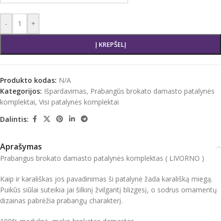
-
+
Į KREPŠELĮ
Produkto kodas:
N/A
Kategorijos:
Išpardavimas
,
Prabangūs brokato damasto patalynės
komplektai
,
Visi patalynės komplektai
Dalintis:
Aprašymas
Prabangus brokato damasto patalynės komplektas ( LIVORNO )
Kaip ir karališkas jos pavadinimas ši patalynė žada karališką miegą.
Puikūs siūlai suteikia jai šilkinį žvilgantį blizgesį, o sodrus ornamentų
dizainas pabrėžia prabangų charakterį.