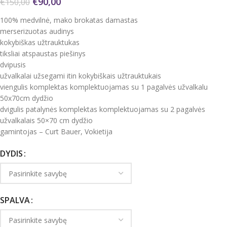
€
90,00
€
150,00
100% medvilnė, mako brokatas damastas
merserizuotas audinys
kokybiškas užtrauktukas
tiksliai atspaustas piešinys
dvipusis
užvalkalai užsegami itin kokybiškais užtrauktukais
viengulis komplektas komplektuojamas su 1 pagalvės užvalkalu
50x70cm dydžio
dvigulis patalynės komplektas komplektuojamas su 2 pagalvės
užvalkalais 50×70 cm dydžio
gamintojas – Curt Bauer, Vokietija
DYDIS
SPALVA