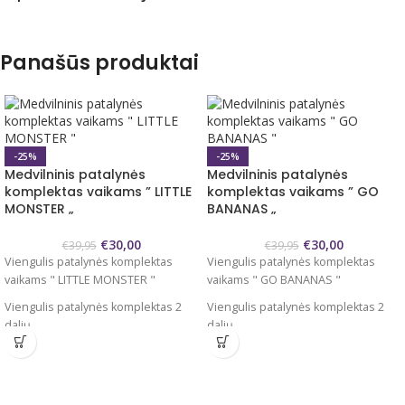
Panašūs produktai
-25%
-25%
Medvilninis patalynės
Medvilninis patalynės
komplektas vaikams ” LITTLE
komplektas vaikams ” GO
MONSTER „
BANANAS „
€
30,00
€
30,00
€
39,95
€
39,95
Viengulis patalynės komplektas
Viengulis patalynės komplektas
vaikams " LITTLE MONSTER "
vaikams " GO BANANAS "
Viengulis patalynės komplektas 2
Viengulis patalynės komplektas 2
dalių
dalių
Užvalkalas antklodei 140x200/220
Užvalkalas antklodei 140x200/220
cm
cm
Užvalkalas pagalvei 60x70 cm 1 vnt.
Užvalkalas pagalvei 60x70 cm 1 vnt.