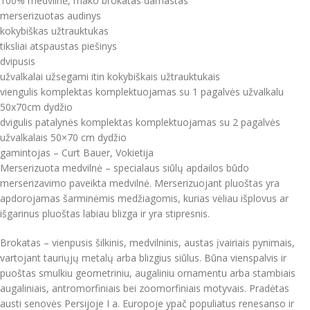
100% medvilnė, mako brokatas damastas
merserizuotas audinys
kokybiškas užtrauktukas
tiksliai atspaustas piešinys
dvipusis
užvalkalai užsegami itin kokybiškais užtrauktukais
viengulis komplektas komplektuojamas su 1 pagalvės užvalkalu
50x70cm dydžio
dvigulis patalynės komplektas komplektuojamas su 2 pagalvės
užvalkalais 50×70 cm dydžio
gamintojas – Curt Bauer, Vokietija
Merserizuota medvilnė – specialaus siūlų apdailos būdo
merserizavimo paveikta medvilnė. Merserizuojant pluoštas yra
apdorojamas šarminėmis medžiagomis, kurias vėliau išplovus ar
išgarinus pluoštas labiau blizga ir yra stipresnis.
Brokatas – vienpusis šilkinis, medvilninis, austas įvairiais pynimais,
vartojant tauriųjų metalų arba blizgius siūlus. Būna vienspalvis ir
puoštas smulkiu geometriniu, augaliniu ornamentu arba stambiais
augaliniais, antromorfiniais bei zoomorfiniais motyvais. Pradėtas
austi senovės Persijoje I a. Europoje ypač populiatus renesanso ir