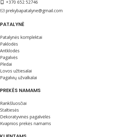
+370 652 52746
prekybapatalyne@gmail.com
PATALYNĖ
Patalynės komplektai
Paklodės
Antklodės
Pagalvės
Pledai
Lovos užtiesalai
Pagalvių užvalkalai
PREKĖS NAMAMS
Rankšluosčiai
Staltiesės
Dekoratyvinės pagalvėlės
Kvapnios prekės namams
KLIENTAMS