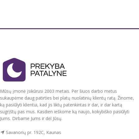
100 % medvilnė
100 % medvilnė
Antklodės užvalkalas užsegamas
Antklodės užvalkalas užsegamas
spaudėmis , pagalvės užvalkalai be
spaudėmis , pagalvės užvalkalai be
užsegimo, su kišenėmis.
užsegimo, su kišenėmis.
Tvirtas, švelnus, natūralus audinys.
Tvirtas, švelnus, natūralus audinys.
Nedažo, nesiburbuliuoja, spec.
Nedažo, nesiburbuliuoja, spec.
technologijos dėka mažai glamžosi.
technologijos dėka mažai glamžosi.
Supakuotas į praktišką maišelį su
Supakuotas į praktišką maišelį su
užtrauktuku, kurį jūsų vaikas galės ir
užtrauktuku, kurį jūsų vaikas galės ir
toliau naudoti.
toliau naudoti.
Pagaminta ES.
Pagaminta ES.
Mūsų įmonė įsikūrusi 2003 metais. Per šiuos darbo metus
sukaupėme daug patirties bei platų nuolatinių klientų ratą. Žinome,
ką pasiūlyti klientui, kad jis liktų patenkintas ir dar, ir dar kartą
sugrįštų pas mus. Kasdien ieškome ką naujo, kokybiško pasiūlyti
Jums. Dirbame Jums ir dėl Jūsų.
Savanorių pr. 192C, Kaunas