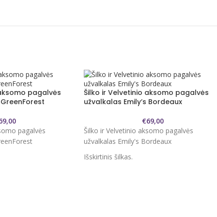
io aksomo pagalvės
Šilko ir Velvetinio aksomo pagalvės
s GreenForest
užvalkalas Emily’s Bordeaux
69,00
€
69,00
aksomo pagalvės
Šilko ir Velvetinio aksomo pagalvės
GreenForest
užvalkalas Emily's Bordeaux
Išskirtinis šilkas.
 aukščiausios kokybės
6A klasės siūlai yra aukščiausios kokybės
šiam audiniui.
s yra idealus šilko
22 momų storio, kuris yra idealus šilko
prabangumą, minkštumą ir
storis, derinantis prabangumą, minkštumą 