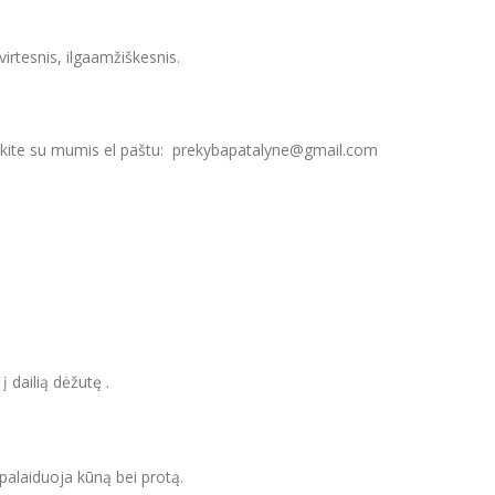
irtesnis, ilgaamžiškesnis.
siekite su mumis el paštu: prekybapatalyne@gmail.com
 dailią dėžutę .
tpalaiduoja kūną bei protą.