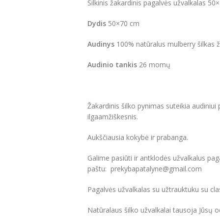
Šilkinis žakardinis pagalvės užvalkalas 50×
Dydis
50×70 cm
Audinys
100% natūralus mulberry šilkas 
Audinio tankis
26 momų
Žakardinis šilko pynimas suteikia audiniui
ilgaamžiškesnis.
Aukščiausia kokybė ir prabanga.
Galime pasiūti ir antklodės užvalkalus pa
paštu: prekybapatalyne@gmail.com
Pagalvės užvalkalas su užtrauktuku su cla
Natūralaus šilko užvalkalai tausoja Jūsų o