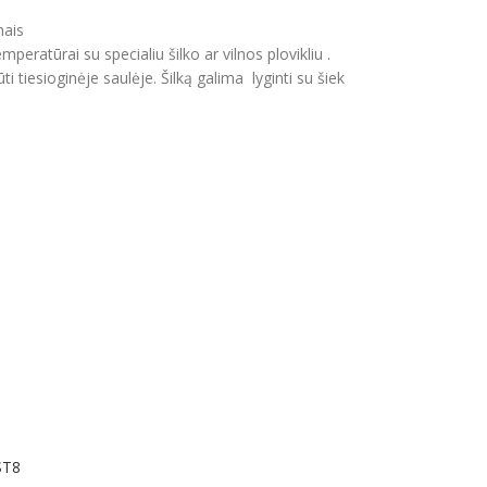
mais
peratūrai su specialiu šilko ar vilnos plovikliu .
ti tiesioginėje saulėje. Šilką galima lyginti su šiek
ST8