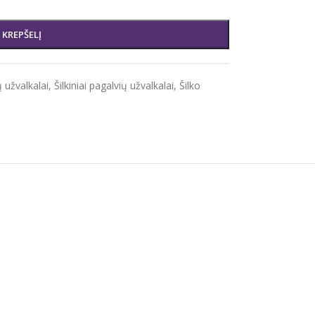
Į KREPŠELĮ
 užvalkalai
,
Šilkiniai pagalvių užvalkalai
,
Šilko