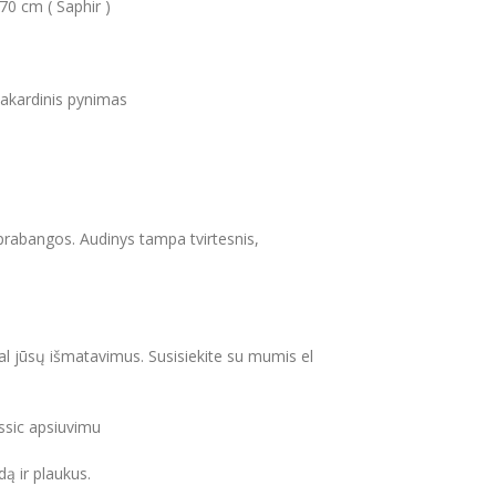
70 cm ( Saphir )
žakardinis pynimas
 prabangos. Audinys tampa tvirtesnis,
gal jūsų išmatavimus. Susisiekite su mumis el
ssic apsiuvimu
dą ir plaukus.