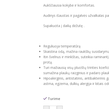
Aukščiausia kokybė ir komfortas.
Audinys išaustas ir pagalvės užvalkalas pas
Supakuota į dailią dėžutę .
Reguliuoja temperatūrą
Skaistina odą, mažina raukšlių susidarymą
Itin švelnus ir minkštas, suteikia raminant
protą.
Turi mažiausią visų pluoštų trinties koefi
sumažina plaukų raizginius ir padaro plauk
Hipoalerginis, antistatinis, antibakterini
astma, egzema, dulkių alergija ir kitais od
Turime