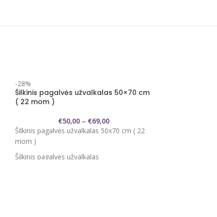
-28%
Šilkinis pagalvės užvalkalas 50×70 cm
( 22 mom )
€
50,00
–
€
69,00
Šilkinis pagalvės užvalkalas 50x70 cm ( 22
mom )
Šilkinis pagalvės užvalkalas
Dydis
50x70 cm
Audinys
100% natūralus mulberry šilkas
Audinio tankis
22 momų
ir
Šilkinis žakard