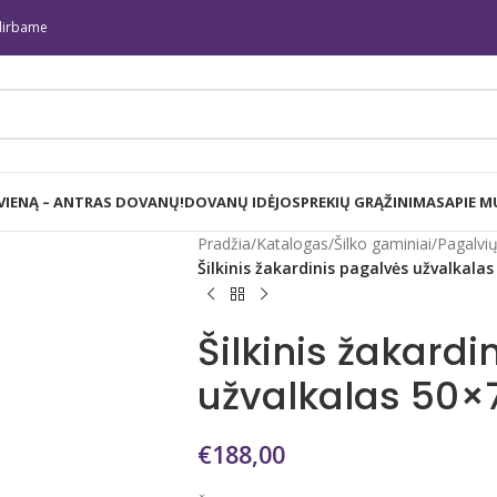
irbame
 VIENĄ – ANTRAS DOVANŲ!
DOVANŲ IDĖJOS
PREKIŲ GRĄŽINIMAS
APIE M
Pradžia
/
Katalogas
/
Šilko gaminiai
/
Pagalvių
Šilkinis žakardinis pagalvės užvalkalas
Šilkinis žakard
užvalkalas 50×7
€
188,00