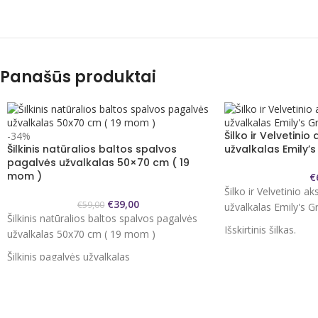
Panašūs produktai
Šilko ir Velvetin
-34%
Šilkinis natūralios baltos spalvos
užvalkalas Emily’
pagalvės užvalkalas 50×70 cm ( 19
mom )
€
Šilko ir Velvetinio 
€
39,00
€
59,00
užvalkalas Emily's 
Šilkinis natūralios baltos spalvos pagalvės
Išskirtinis šilkas.
užvalkalas 50x70 cm ( 19 mom )
6A klasės siūlai yra
Šilkinis pagalvės užvalkalas
šiam audiniui.
Dydis
50x70 cm
22 momų storio, kuri
Audinys
100% natūralus mulberry šilkas
storis, derinantis 