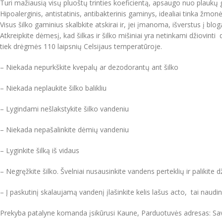
Turi mažiausią visų pluoštų trinties koeficientą, apsaugo nuo plaukų g
Hipoalerginis, antistatinis, antibakterinis gaminys, idealiai tinka žmo
Visus šilko gaminius skalbkite atskirai ir, jei įmanoma, išverstus į bl
Atkreipkite dėmesį, kad šilkas ir šilko mišiniai yra netinkami džiovinti 
tiek drėgmės 110 laipsnių Celsijaus temperatūroje.
– Niekada nepurkškite kvepalų ar dezodorantų ant šilko
– Niekada neplaukite šilko balikliu
– Lygindami nešlakstykite šilko vandeniu
– Niekada nepašalinkite dėmių vandeniu
– Lyginkite šilką iš vidaus
– Negręžkite šilko. Švelniai nusausinkite vandens perteklių ir palikite dž
– Į paskutinį skalaujamą vandenį įlašinkite kelis lašus acto, tai naudinga
Prekyba patalyne komanda įsikūrusi Kaune, Parduotuvės adresas: Sa