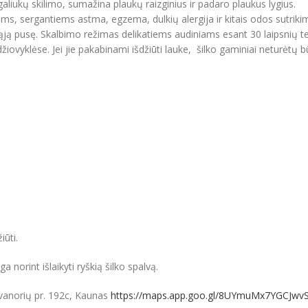
aliukų skilimo, sumažina plaukų raizginius ir padaro plaukus lygius.
nėms, sergantiems astma, egzema, dulkių alergija ir kitais odos sutriki
ogąją pusę. Skalbimo režimas delikatiems audiniams esant 30 laipsnių tem
džiovyklėse. Jei jie pakabinami išdžiūti lauke, šilko gaminiai neturėtų bū
iūti.
 norint išlaikyti ryškią šilko spalvą.
vanorių pr. 192c, Kaunas
https://maps.app.goo.gl/8UYmuMx7YGCJwv