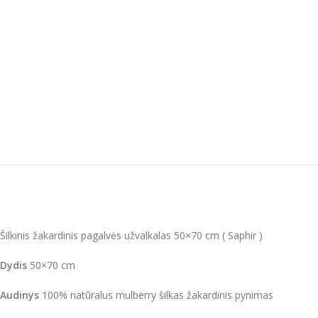
Šilkinis žakardinis pagalvės užvalkalas 50×70 cm ( Saphir )
Dydis
50×70 cm
Audinys
100% natūralus mulberry šilkas žakardinis pynimas