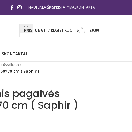
NAUJIENLAIŠKIS
PRISTATYMAS
KONTAKTAI
PRISIJUNGTI / REGISTRUOTIS
€
0,00
US
KONTAKTAI
 užvalkalai
/
 50×70 cm ( Saphir )
inis pagalvės
0 cm ( Saphir )