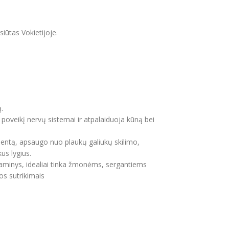
iūtas Vokietijoje.
.
į poveikį nervų sistemai ir atpalaiduoja kūną bei
cientą, apsaugo nuo plaukų galiukų skilimo,
us lygius.
s gaminys, idealiai tinka žmonėms, sergantiems
os sutrikimais