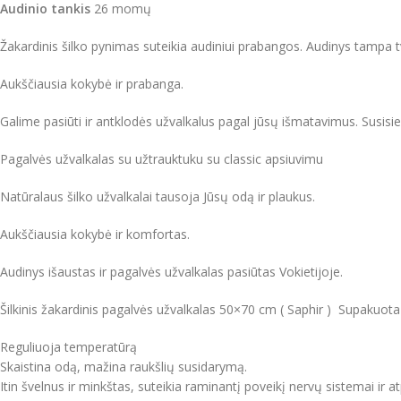
Audinio tankis
26 momų
Žakardinis šilko pynimas suteikia audiniui prabangos. Audinys tampa tv
Aukščiausia kokybė ir prabanga.
Galime pasiūti ir antklodės užvalkalus pagal jūsų išmatavimus. Susi
Pagalvės užvalkalas su užtrauktuku su classic apsiuvimu
Natūralaus šilko užvalkalai tausoja Jūsų odą ir plaukus.
Aukščiausia kokybė ir komfortas.
Audinys išaustas ir pagalvės užvalkalas pasiūtas Vokietijoje.
Šilkinis žakardinis pagalvės užvalkalas 50×70 cm ( Saphir ) Supakuota į
Reguliuoja temperatūrą
Skaistina odą, mažina raukšlių susidarymą.
Itin švelnus ir minkštas, suteikia raminantį poveikį nervų sistemai ir a