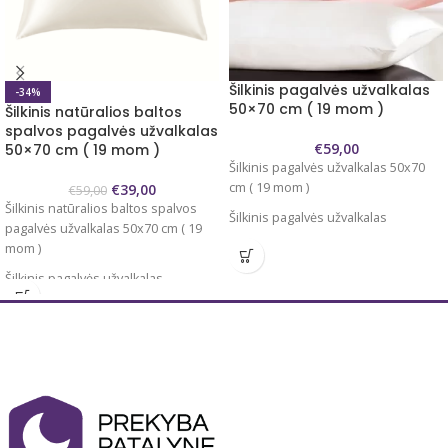
Šilkinis pagalvės užvalkalas
-34%
50×70 cm ( 19 mom )
Šilkinis natūralios baltos
spalvos pagalvės užvalkalas
€
59,00
50×70 cm ( 19 mom )
Šilkinis pagalvės užvalkalas 50x70
cm ( 19 mom )
€
39,00
€
59,00
Šilkinis natūralios baltos spalvos
Šilkinis pagalvės užvalkalas
pagalvės užvalkalas 50x70 cm ( 19
Dydis
50x70 cm
mom )
Audinys
100% natūralus mulberry
Šilkinis pagalvės užvalkalas
šilkas
Dydis
50x70 cm
Audinio tankis
19 momų
Audinys
100% natūralus mulberry
Pagalvės užvalkalas voko tipo su
šilkas
užlenkimu arba su užtrauktuku.
Audinio tankis
19 momų
Renkantis spalvą rasite informaciją
kokio tipo įvilkimas.
Pagalvės užvalkalas voko tipo su
užlenkimu.
Natūralaus šilko užvalkalai tausoja