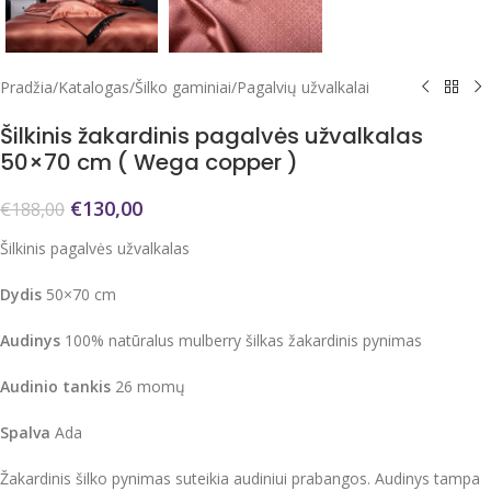
Pradžia
/
Katalogas
/
Šilko gaminiai
/
Pagalvių užvalkalai
Šilkinis žakardinis pagalvės užvalkalas
50×70 cm ( Wega copper )
€
130,00
€
188,00
Šilkinis pagalvės užvalkalas
Dydis
50×70 cm
Audinys
100% natūralus mulberry šilkas žakardinis pynimas
Audinio tankis
26 momų
Spalva
Ada
Žakardinis šilko pynimas suteikia audiniui prabangos. Audinys tampa