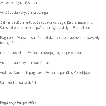
tvirtesnis, ilgaamžiškesnis.
Aukščiausia kokybė ir prabanga.
Galime pasiūti ir antklodės užvalkalus pagal jūsų išmatavimus.
Susisiekite su mumis el paštu: prekybapatalyne@gmail.com
Pagalvės užvalkalas su užtrauktuku su classic apsiuvimu( pavyzdys
fotografijoje)
Natūralaus šilko užvalkalai tausoja Jūsų odą ir plaukus.
Aukščiausia kokybė ir komfortas.
Audinys išaustas ir pagalvės užvalkalas pasiūtas Vokietijoje.
Supakuota į dailią dėžutę .
Reguliuoja temperatūrą