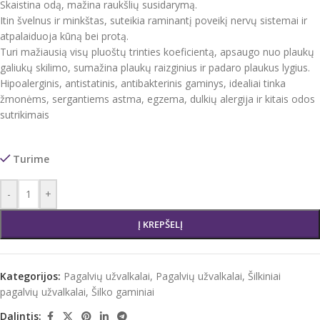
Skaistina odą, mažina raukšlių susidarymą.
Itin švelnus ir minkštas, suteikia raminantį poveikį nervų sistemai ir
atpalaiduoja kūną bei protą.
Turi mažiausią visų pluoštų trinties koeficientą, apsaugo nuo plaukų
galiukų skilimo, sumažina plaukų raizginius ir padaro plaukus lygius.
Hipoalerginis, antistatinis, antibakterinis gaminys, idealiai tinka
žmonėms, sergantiems astma, egzema, dulkių alergija ir kitais odos
sutrikimais
Turime
-
+
Į KREPŠELĮ
Kategorijos:
Pagalvių užvalkalai
,
Pagalvių užvalkalai
,
Šilkiniai
pagalvių užvalkalai
,
Šilko gaminiai
Dalintis: