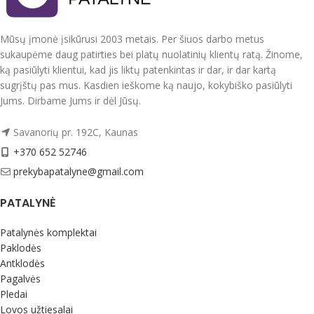
Jūsų odą ir plaukus.
Spalva natūrali balta
Aukščiausia kokybė ir komfortas.
Natūralaus šilko užvalkalai tausoja
Mūsų įmonė įsikūrusi 2003 metais. Per šiuos darbo metus
Jūsų odą ir plaukus.
sukaupėme daug patirties bei platų nuolatinių klientų ratą. Žinome,
ką pasiūlyti klientui, kad jis liktų patenkintas ir dar, ir dar kartą
Aukščiausia kokybė ir komfortas.
Reguliuoja temperatūrą
sugrįštų pas mus. Kasdien ieškome ką naujo, kokybiško pasiūlyti
Skaistina odą, mažina raukšlių
Jums. Dirbame Jums ir dėl Jūsų.
susidarymą.
Reguliuoja temperatūrą
Itin švelnus ir minkštas, suteikia
Skaistina odą, mažina raukšlių
Savanorių pr. 192C, Kaunas
raminantį poveikį nervų sistemai ir
susidarymą.
atpalaiduoja kūną bei protą.
+370 652 52746
Itin švelnus ir minkštas, suteikia
Turi mažiausią visų pluoštų trinties
raminantį poveikį nervų sistemai ir
prekybapatalyne@gmail.com
koeficientą, apsaugo nuo plaukų
atpalaiduoja kūną bei protą.
galiukų skilimo, sumažina plaukų
Turi mažiausią visų pluoštų trinties
PATALYNĖ
raizginius ir padaro plaukus lygius.
koeficientą, apsaugo nuo plaukų
Hipoalerginis, antistatinis,
galiukų skilimo, sumažina plaukų
antibakterinis gaminys, idealiai tinka
Patalynės komplektai
raizginius ir padaro plaukus lygius.
žmonėms, sergantiems astma,
Paklodės
Hipoalerginis, antistatinis,
egzema, dulkių alergija ir kitais odos
Antklodės
antibakterinis gaminys, idealiai tinka
sutrikimais
Pagalvės
žmonėms, sergantiems astma,
Pledai
egzema, dulkių alergija ir kitais odos
sutrikimais
Lovos užtiesalai