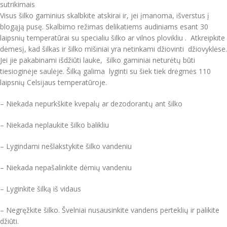
sutrikimais
Visus šilko gaminius skalbkite atskirai ir, jei įmanoma, išverstus į
blogąją pusę. Skalbimo režimas delikatiems audiniams esant 30
laipsnių temperatūrai su specialiu šilko ar vilnos plovikliu . Atkreipkite
dėmesį, kad šilkas ir šilko mišiniai yra netinkami džiovinti džiovyklėse.
Jei jie pakabinami išdžiūti lauke, šilko gaminiai neturėtų būti
tiesioginėje saulėje. Šilką galima lyginti su šiek tiek drėgmės 110
laipsnių Celsijaus temperatūroje.
– Niekada nepurkškite kvepalų ar dezodorantų ant šilko
– Niekada neplaukite šilko balikliu
– Lygindami nešlakstykite šilko vandeniu
– Niekada nepašalinkite dėmių vandeniu
– Lyginkite šilką iš vidaus
– Negręžkite šilko. Švelniai nusausinkite vandens perteklių ir palikite
džiūti.