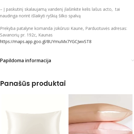
– Į paskutinį skalaujamą vandenį įlašinkite kelis lašus acto, tai
naudinga norint išlaikyti ryškią šilko spalvą
Prekyba patalyne komanda įsikūrusi Kaune, Parduotuvės adresas:
Savanorių pr. 192c, Kaunas
https://maps.app.goo.gl/8UYmuMx7YGCJwvST8
Papildoma informacija
Panašūs produktai