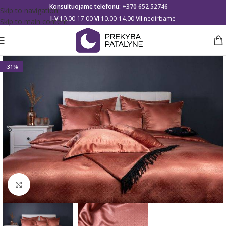
Konsultuojame telefonu:
+370 652 52746
Skip to navigation
I-V
10.00-17.00
VI
10.00-14.00
VII
nedirbame
Skip to main content
-31%
Click to enlarge