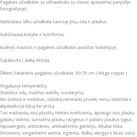
Pagalvės užvalkalas su užtrauktuku su classic apsiuvimu( pavyzdys
fotografijoje)
Natūralaus šilko užvalkalai tausoja Jūsų odą ir plaukus.
Aukščiausia kokybė ir komfortas.
Audinys išaustas ir pagalvės užvalkalas pasiūtas Vokietijoje.
Supakuota į dailią dėžutę .
Šilkinis žakardinis pagalvės užvalkalas 50×70 cm ( Wega copper )
Reguliuoja temperatūrą
Skaistina odą, mažina raukšlių susidarymą.
Itin švelnus ir minkštas, suteikia raminantį poveikį nervų sistemai ir
atpalaiduoja kūną bei protą.
Turi mažiausią visų pluoštų trinties koeficientą, apsaugo nuo plaukų
galiukų skilimo, sumažina plaukų raizginius ir padaro plaukus lygius.
Hipoalerginis, antistatinis, antibakterinis gaminys, idealiai tinka
žmonėms, sergantiems astma, egzema, dulkių alergija ir kitais odos