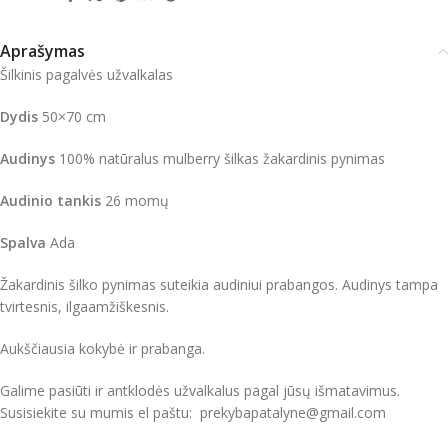
Aprašymas
Šilkinis pagalvės užvalkalas
Dydis
50×70 cm
Audinys
100% natūralus mulberry šilkas žakardinis pynimas
Audinio tankis
26 momų
Spalva
Ada
Žakardinis šilko pynimas suteikia audiniui prabangos. Audinys tampa
tvirtesnis, ilgaamžiškesnis.
Aukščiausia kokybė ir prabanga.
Galime pasiūti ir antklodės užvalkalus pagal jūsų išmatavimus.
Susisiekite su mumis el paštu: prekybapatalyne@gmail.com