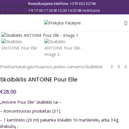
Konsultuojame telefonu:
+370 652 52746
Skip to navigation
I-V
10.00-17.00
VI
10.00-14.00
VII
nedirbame
Skip to main content
Click to enlarge
Pradžia
/
Katalogas
/
Kvapnios prekės namams
/
Skalbikliai
Skalbiklis ANTOINE Pour Elle
€
28,00
„Antoine Pour Elle“ skalbiklis tai –
– Koncentruotas produktas (3:1);
– 1 kamštelio (20 ml) pakanka išskalbti 10 marškinėlių arba 3 kg
drabužių ;