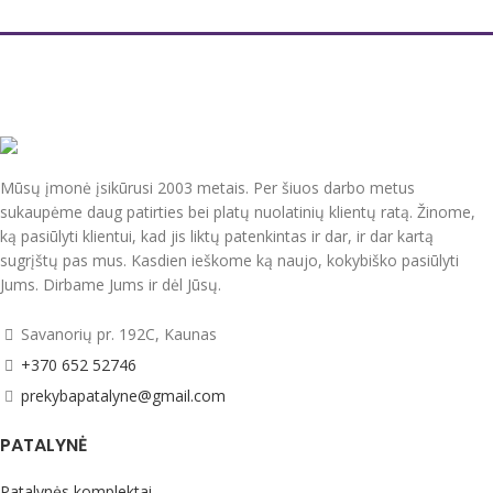
šiurkštėjimo. Visiškai biologiškai
ambra ir žiedlapių aromatas.
skaidus Tenemoll yra geriausias
Antrinės kvapų natos: kedras,
pasirinkimas Jūsų audiniams.
smilkalai, rožė, švitrūnas.
Naudoti tokiu pačiu santykiu, kaip ir
skalbiklį.
- 1 kamštelio (20 ml) pakanka
išskalbti 10 marškinėlių arba 3 kg
Mūsų įmonė įsikūrusi 2003 metais. Per šiuos darbo metus
drabužių
sukaupėme daug patirties bei platų nuolatinių klientų ratą. Žinome,
- Minkštiklio talpa – 750 ml
ką pasiūlyti klientui, kad jis liktų patenkintas ir dar, ir dar kartą
sugrįštų pas mus. Kasdien ieškome ką naujo, kokybiško pasiūlyti
- Speciali formulė leidžia panaikinti
visus nemalonius kvapus
Jums. Dirbame Jums ir dėl Jūsų.
Kilmės šalis Prancūzija
Savanorių pr. 192C, Kaunas
+370 652 52746
prekybapatalyne@gmail.com
PATALYNĖ
Patalynės komplektai