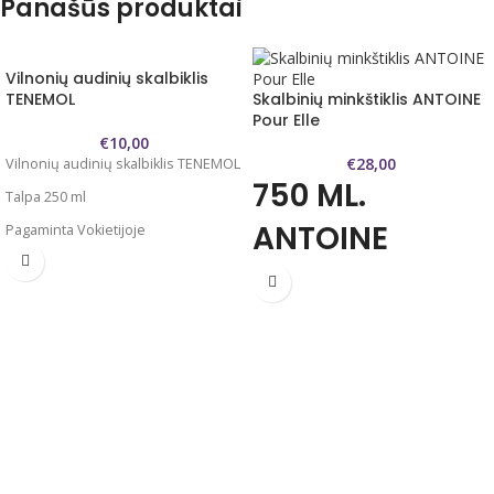
Panašūs produktai
Vilnonių audinių skalbiklis
TENEMOL
Skalbinių minkštiklis ANTOINE
Pour Elle
€
10,00
€
28,00
Vilnonių audinių skalbiklis TENEMOL
750 ML.
Talpa 250 ml
ANTOINE
Pagaminta Vokietijoje
Tenemoll yra specialiai sukurtas
MINKŠTIKLIS
sustiprinti ir išlaikyti vilnos audinių
tekstūrą. Kašmyras, angora, mohera
"POUR ELLE"
ir alpakos vilna išlaiko savo
švelnumą, o spalvos ryškumą.
ANTOINE skalbinių minkštiklis ne tik
Tenemoll sudėtyje nėra jokių
minkština jūsų skalbinius, tačiau
chemikalų ar lipidus papildančių
prie skalbiklio naudojant ir minkštiklį
medžiagų. Taip išvengsite audinio
garantuojamas intensyvesnis
pažeidimų skalbimo metu ir
kvapas.
apsaugosite audinį nuo
Dominuojančios kvapų natos: