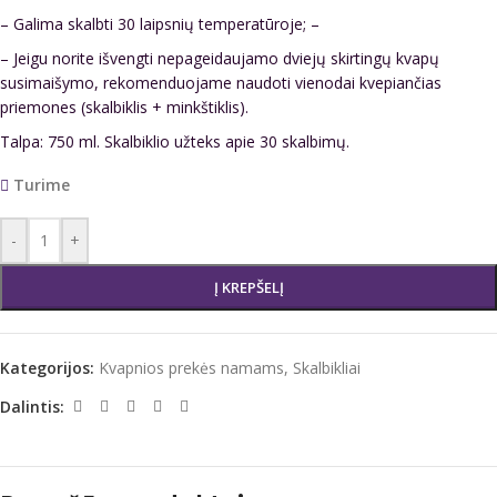
– Galima skalbti 30 laipsnių temperatūroje; –
– Jeigu norite išvengti nepageidaujamo dviejų skirtingų kvapų
susimaišymo, rekomenduojame naudoti vienodai kvepiančias
priemones (skalbiklis + minkštiklis).
Talpa: 750 ml. Skalbiklio užteks apie 30 skalbimų.
Turime
-
+
Į KREPŠELĮ
Kategorijos:
Kvapnios prekės namams
,
Skalbikliai
Dalintis: