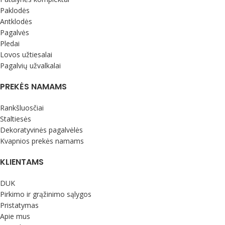
Paklodės
Antklodės
Pagalvės
Pledai
Lovos užtiesalai
Pagalvių užvalkalai
PREKĖS NAMAMS
Rankšluosčiai
Staltiesės
Dekoratyvinės pagalvėlės
Kvapnios prekės namams
KLIENTAMS
DUK
Pirkimo ir grąžinimo sąlygos
Pristatymas
Apie mus