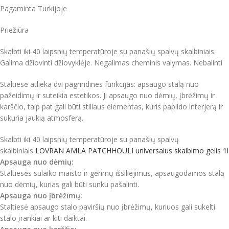
Pagaminta Turkijoje
Priežiūra
Skalbti iki 40 laipsnių temperatūroje su panašių spalvų skalbiniais.
Galima džiovinti džiovyklėje. Negalimas cheminis valymas. Nebalinti
Staltiesė atlieka dvi pagrindines funkcijas: apsaugo stalą nuo
pažeidimų ir suteikia estetikos.
Ji apsaugo nuo dėmių, įbrėžimų ir
karščio, taip pat gali būti stiliaus elementas, kuris papildo interjerą ir
sukuria jaukią atmosferą.
Skalbti iki 40 laipsnių temperatūroje su panašių spalvų
skalbiniais
LOVRAN AMLA PATCHHOULI universalus skalbimo gelis 1l
Apsauga nuo dėmių:
Staltiesės sulaiko maisto ir gėrimų išsiliejimus, apsaugodamos stalą
nuo dėmių, kurias gali būti sunku pašalinti.
Apsauga nuo įbrėžimų:
Staltiesė apsaugo stalo paviršių nuo įbrėžimų, kuriuos gali sukelti
stalo įrankiai ar kiti daiktai.