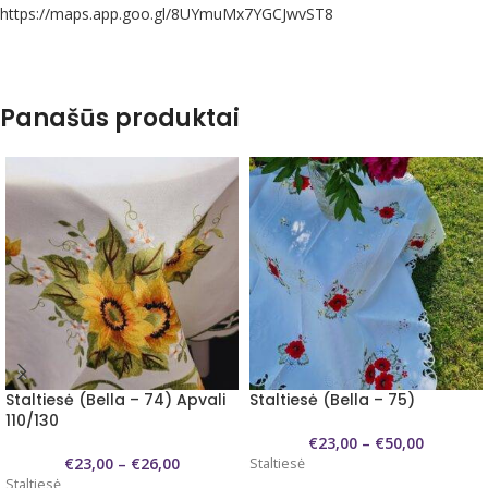
https://maps.app.goo.gl/8UYmuMx7YGCJwvST8
Panašūs produktai
Staltiesė (Bella – 74) Apvali
Staltiesė (Bella – 75)
110/130
€
23,00
–
€
50,00
€
23,00
–
€
26,00
Staltiesė
Staltiesė