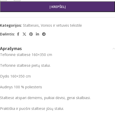
Į KREPŠELĮ
Kategorijos:
Staltiesės
,
Vonios ir virtuvės tekstilė
Dalintis:
Aprašymas
Tefloninė staltiesė 160×350 cm
Tefloninė staltiesė pietų stalui.
Dydis 160×350 cm
Audinys 100 % poliesteris
Staltiesė atspari dėmėms, puikiai dėvisi, gerai skalbiasi.
Praktiška ir puošni staltiesė jūsų stalui.