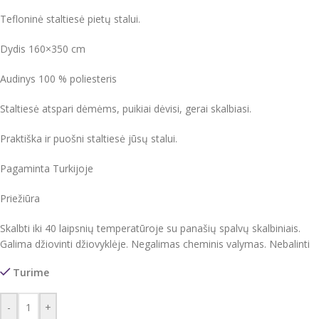
Tefloninė staltiesė pietų stalui.
Dydis 160×350 cm
Audinys 100 % poliesteris
Staltiesė atspari dėmėms, puikiai dėvisi, gerai skalbiasi.
Praktiška ir puošni staltiesė jūsų stalui.
Pagaminta Turkijoje
Priežiūra
Skalbti iki 40 laipsnių temperatūroje su panašių spalvų skalbiniais.
Galima džiovinti džiovyklėje. Negalimas cheminis valymas. Nebalinti
Turime
-
+