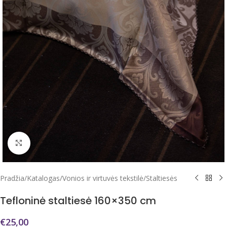
Click to enlarge
Pradžia
/
Katalogas
/
Vonios ir virtuvės tekstilė
/
Staltiesės
Tefloninė staltiesė 160×350 cm
€
25,00