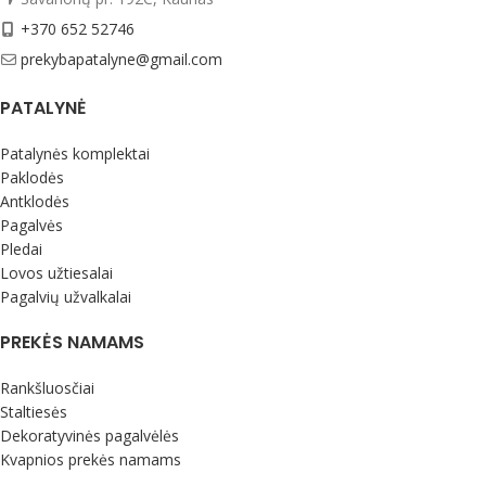
+370 652 52746
prekybapatalyne@gmail.com
PATALYNĖ
Patalynės komplektai
Paklodės
Antklodės
Pagalvės
Pledai
Lovos užtiesalai
Pagalvių užvalkalai
PREKĖS NAMAMS
Rankšluosčiai
Staltiesės
Dekoratyvinės pagalvėlės
Kvapnios prekės namams