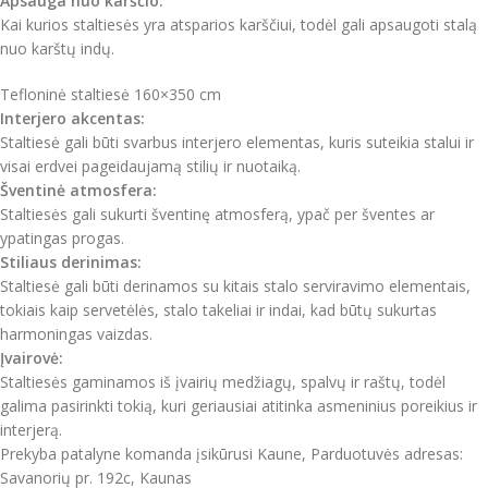
Apsauga nuo karščio:
Kai kurios staltiesės yra atsparios karščiui, todėl gali apsaugoti stalą
nuo karštų indų.
Tefloninė staltiesė 160×350 cm
Interjero akcentas:
Staltiesė gali būti svarbus interjero elementas, kuris suteikia stalui ir
visai erdvei pageidaujamą stilių ir nuotaiką.
Šventinė atmosfera:
Staltiesės gali sukurti šventinę atmosferą, ypač per šventes ar
ypatingas progas.
Stiliaus derinimas:
Staltiesė gali būti derinamos su kitais stalo serviravimo elementais,
tokiais kaip servetėlės, stalo takeliai ir indai, kad būtų sukurtas
harmoningas vaizdas.
Įvairovė:
Staltiesės gaminamos iš įvairių medžiagų, spalvų ir raštų, todėl
galima pasirinkti tokią, kuri geriausiai atitinka asmeninius poreikius ir
interjerą.
Prekyba patalyne komanda įsikūrusi Kaune, Parduotuvės adresas:
Savanorių pr. 192c, Kaunas