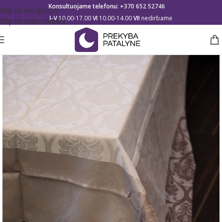
Konsultuojame telefonu:
+370 652 52746
Skip to navigation
I-V
10.00-17.00
VI
10.00-14.00
VII
nedirbame
Skip to main content