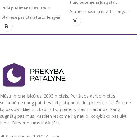
Puiki puošmena Jūsų stalui.
Puiki puošmena Jūsų stalui.
Staltiesė pasiūta iš tvirto, lengvai
Staltiesė pasiūta iš tvirto, lengvai
prižiūrimo audinio. 100 %
prižiūrimo audinio. 100 %
poliesteris
poliesteris
Dydžiai : apvalios 110cm ir 150 cm
Dydžiai :apvalios 130 cm ir 110 cm
skersmens, 110x160 cm, 150x220
skersmens
cm, 130x180 cm
Puošni, tvirto audinio staltiesė.
Puošni, tvirto audinio staltiesė.
Spalvos : Balta su siuvinėtomis
Spalvos : Balta su siuvinėtomis
detalėmis viduryje, staltiesės kraštai
detalėmis viduryje, staltiesės kraštai
taip pat elegantiškai siuvinėti .
taip pat elegantiškai siuvinėti .
Pagaminta Kinijoje.
Pagaminta Kinijoje.
Mūsų įmonė įsikūrusi 2003 metais. Per šiuos darbo metus
sukaupėme daug patirties bei platų nuolatinių klientų ratą. Žinome,
ką pasiūlyti klientui, kad jis liktų patenkintas ir dar, ir dar kartą
sugrįštų pas mus. Kasdien ieškome ką naujo, kokybiško pasiūlyti
Jums. Dirbame Jums ir dėl Jūsų.
Savanorių pr. 192C, Kaunas