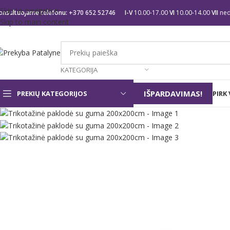
Skip to navigation
onsultuojame telefonu:
+370 652 52746
I-V
10.00-17.00
VI
10.00-14.00
VII
ned
Skip to main content
KATEGORIJA
IŠPARDAVIMAS!
PREKIŲ KATEGORIJOS
PIRK