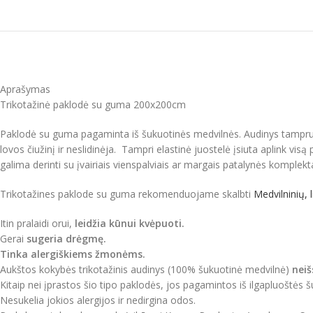
Aprašymas
Trikotažinė paklodė su guma 200x200cm
Paklodė su guma pagaminta iš šukuotinės medvilnės. Audinys tamprus, t
lovos čiužinį ir neslidinėja. Tampri elastinė juostelė įsiuta aplink v
galima derinti su įvairiais vienspalviais ar margais patalynės komplekta
Trikotažines paklode su guma rekomenduojame skalbti
Medvilninių, 
Itin pralaidi orui,
leidžia kūnui kvėpuoti.
Gerai
sugeria drėgmę.
Tinka alergiškiems žmonėms.
Aukštos kokybės trikotažinis audinys (100% šukuotinė medvilnė)
neiš
Kitaip nei įprastos šio tipo paklodės, jos pagamintos iš ilgapluoštės š
Nesukelia jokios alergijos ir nedirgina odos.