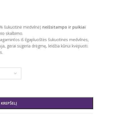
0% šukuotinė medvilnė)
neišsitampo ir puikiai
nio skalbimo.
 pagamintos iš ilgapluoštės šukuotinės medvilnės,
uja, gerai sugeria drėgmę, leidžia kūnui kvėpuoti.
s.
Į KREPŠELĮ