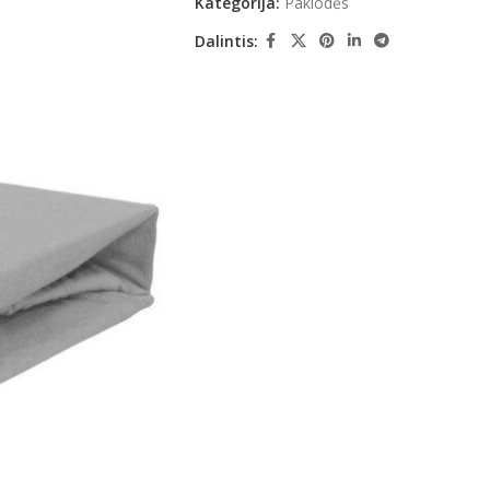
Kategorija:
Paklodės
Dalintis: