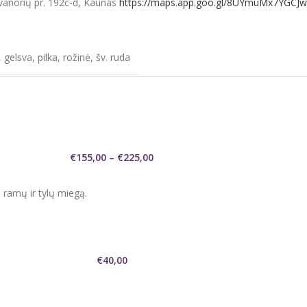
vanorių pr. 192c-d, Kaunas
https://maps.app.goo.gl/8UYmuMx7YGCJ
,
gelsva
,
pilka
,
rožinė
,
šv. ruda
€
155,00
–
€
225,00
ramų ir tylų miegą.
€
40,00
ės.