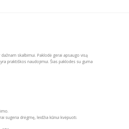
ir dažnam skalbimui. Paklodė gerai apsaugo visą
ir yra praktiškos naudojimui. Šias paklodes su guma
bimo.
rai sugeria drėgmę, leidžia kūnui kvėpuoti.