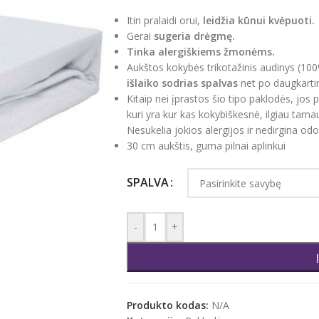
Itin pralaidi orui,
leidžia kūnui kvėpuoti.
Gerai
sugeria drėgmę.
Tinka alergiškiems žmonėms.
Aukštos kokybės trikotažinis audinys (10
išlaiko sodrias spalvas
net po daugkarti
Kitaip nei įprastos šio tipo paklodės, jos
kuri yra kur kas kokybiškesnė, ilgiau tarna
Nesukelia jokios alergijos ir nedirgina odo
30 cm aukštis, guma pilnai aplinkui
SPALVA
-
+
Produkto kodas:
N/A