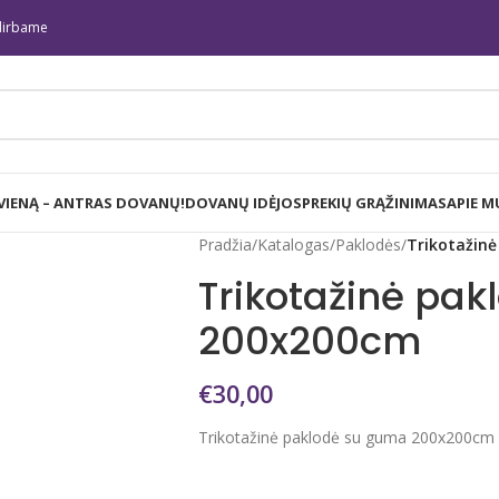
irbame
 VIENĄ – ANTRAS DOVANŲ!
DOVANŲ IDĖJOS
PREKIŲ GRĄŽINIMAS
APIE M
Pradžia
/
Katalogas
/
Paklodės
/
Trikotažin
Trikotažinė pa
200x200cm
€
30,00
Trikotažinė paklodė su guma 200x200cm