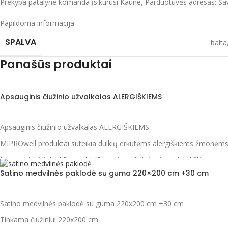
Prekyba patalyne komanda įsikūrusi Kaune, Parduotuvės adresas: Sa
Papildoma informacija
SPALVA
balta
Panašūs produktai
Apsauginis čiužinio užvalkalas ALERGIŠKIEMS
Apsauginis čiužinio užvalkalas ALERGIŠKIEMS
MIPROwell produktai suteikia dulkių erkutėms alergiškiems žmonėms 
Jie yra minkšti, jaukūs, pralaidūs orui, neslidinėja ir nesiraukšlėja.
Satino medvilnės paklodė su guma 220×200 cm +30 cm
Dydis pasirinktinai.
Užsegamas užtrauktuku
Satino medvilnės paklodė su guma 220x200 cm +30 cm
Pagaminta Vokietijoje
Tinkama čiužiniui 220x200 cm
Gaminiai siuvami po užsakymo gavimo. Pristatymo terminas 3 savait