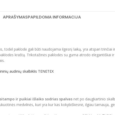
APRAŠYMAS
PAPILDOMA INFORMACIJA
odėl paklodė gali būti naudojama ilgesnį laiką, yra atspari trinčiai 
isą paklodės kraštą. Trikotažinės paklodės su guma atrodo elegantiškai 
is.
lininių audinių skalbiklis TENETEX
sitampo ir puikiai išlaiko sodrias spalvas
net po daugkartinio skal
ukuotinės medvilnės, kuri yra kur kas kokybiškesnė, ilgiau tarnauja, ge