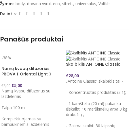
Žymos:
body
,
dovana vyrui
,
eco
,
sitrett
,
universalus
,
Valiklis
Dalintis:
Panašūs produktai
-38%
Skalbiklis ANTOINE Classic
Namų kvapų difuzorius
PROVA ( Oriental Light )
€
28,00
„Antoine Classic“ skalbiklis tai -
€
5,00
€
8,00
Namų kvapų difuzorius su
- Koncentruotas produktas (3:1);
lazdelėmis
- 1 kamštelio (20 ml) pakanka
Talpa 100 ml
išskalbti 10 marškinėlių arba 3 kg
drabužių ;
Komplektuojamas su
bambukinėmis lazdelėmis
- Galima skalbti 30 laipsnių