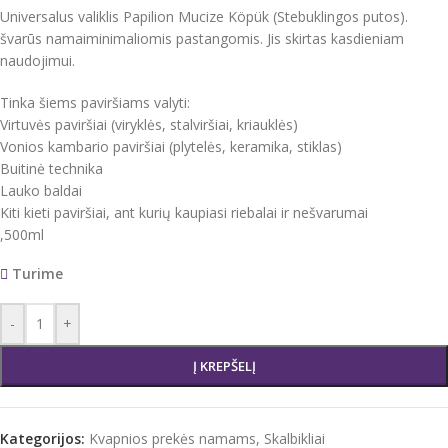
Universalus valiklis Papilion Mucize Köpük (Stebuklingos putos).
švarūs namaiminimaliomis pastangomis. Jis skirtas kasdieniam
naudojimui.
Tinka šiems paviršiams valyti:
Virtuvės paviršiai (viryklės, stalviršiai, kriauklės)
Vonios kambario paviršiai (plytelės, keramika, stiklas)
Buitinė technika
Lauko baldai
Kiti kieti paviršiai, ant kurių kaupiasi riebalai ir nešvarumai
,500ml
Turime
-
+
Į KREPŠELĮ
Kategorijos:
Kvapnios prekės namams
,
Skalbikliai