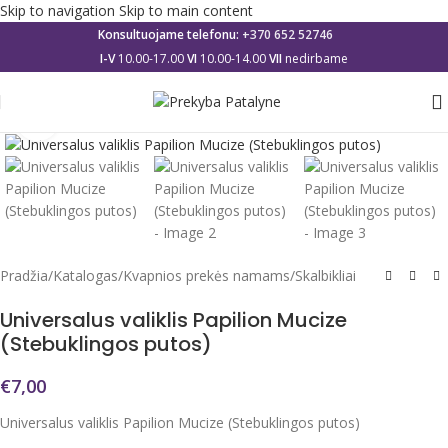
Skip to navigation
Skip to main content
Konsultuojame telefonu:
+370 652 52746
I-V
10.00-17.00
VI
10.00-14.00
VII
nedirbame
Click to enlarge
Pradžia
/
Katalogas
/
Kvapnios prekės namams
/
Skalbikliai
Universalus valiklis Papilion Mucize
(Stebuklingos putos)
€
7,00
Universalus valiklis Papilion Mucize (Stebuklingos putos)