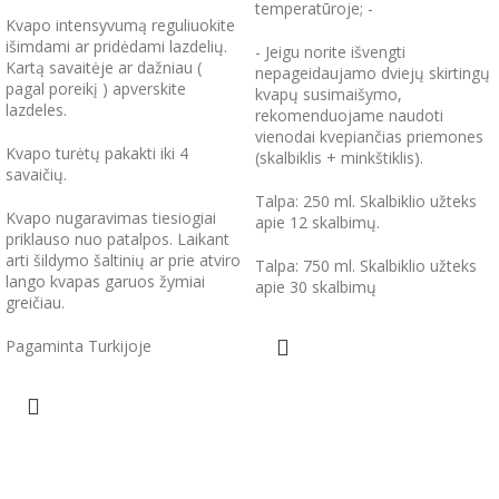
temperatūroje; -
Kvapo intensyvumą reguliuokite
išimdami ar pridėdami lazdelių.
- Jeigu norite išvengti
Kartą savaitėje ar dažniau (
nepageidaujamo dviejų skirtingų
pagal poreikį ) apverskite
kvapų susimaišymo,
lazdeles.
rekomenduojame naudoti
vienodai kvepiančias priemones
Kvapo turėtų pakakti iki 4
(skalbiklis + minkštiklis).
savaičių.
Talpa: 250 ml. Skalbiklio užteks
Kvapo nugaravimas tiesiogiai
apie 12 skalbimų.
priklauso nuo patalpos. Laikant
arti šildymo šaltinių ar prie atviro
Talpa: 750 ml. Skalbiklio užteks
lango kvapas garuos žymiai
apie 30 skalbimų
greičiau.
Pagaminta Turkijoje