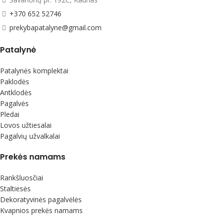
+370 652 52746
prekybapatalyne@gmail.com
Patalynė
Patalynės komplektai
Paklodės
Antklodės
Pagalvės
Pledai
Lovos užtiesalai
Pagalvių užvalkalai
Prekės namams
Rankšluosčiai
Staltiesės
Dekoratyvinės pagalvėlės
Kvapnios prekės namams