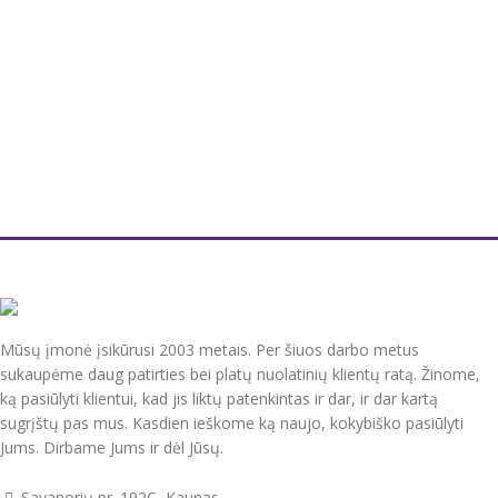
Mūsų įmonė įsikūrusi 2003 metais. Per šiuos darbo metus
sukaupėme daug patirties bei platų nuolatinių klientų ratą. Žinome,
ką pasiūlyti klientui, kad jis liktų patenkintas ir dar, ir dar kartą
sugrįštų pas mus. Kasdien ieškome ką naujo, kokybiško pasiūlyti
Jums. Dirbame Jums ir dėl Jūsų.
Savanorių pr. 192C, Kaunas