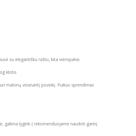
pusė su elegantišku raštu, kita vienspalvė.
og klotis.
 turi malonų vėsinantį poveikį. Puikus sprendimas
je, galima lyginti ( rekomenduojame naudoti garinį