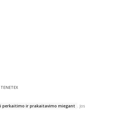
lis TENETEX
ti perkaitimo ir prakaitavimo miegant
.
Jos