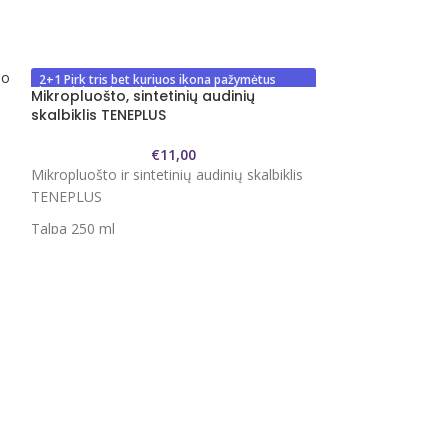
2+1 Pirk tris bet kuriuos ikona pažymėtus
komplektus ir mokėk už du
Mikropluošto, sintetinių audinių
skalbiklis TENEPLUS
€
11,00
Mikropluošto ir sintetinių audinių skalbiklis
TENEPLUS
Talpa 250 ml
Pagaminta Vokietijoje
Teneplus plauna švelniai ir kruopščiai.
Spalvos išlieka ryškios
Specialiai sukurta švelniam mikropluošto
Vilnonių audini
audiniams. Tinkamas sportinei aprangai,
apatiniam trikotažui, patalynei.
Vilnonių audinių