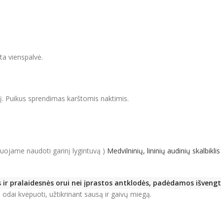
ta vienspalvė.
kį. Puikus sprendimas karštomis naktimis.
duojame naudoti garinį lygintuvą )
Medvilninių, lininių audinių skalbik
s ir pralaidesnės orui nei įprastos antklodės, padėdamos išveng
odai kvėpuoti, užtikrinant sausą ir gaivų miegą.