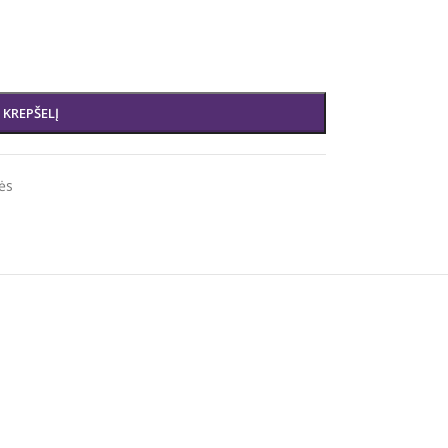
Į KREPŠELĮ
ės