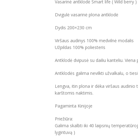
Vasarinė antklodė Smart life ( Wild berry )
Dvigulė vasarinė plona antklodė
Dydis 200×230 cm
Viršaus audinys 100% medvilnė modalis
Užpildas 100% poliesteris
Antklodė dvipusė su dailiu kanteliu. Viena 
Antklodės galima nevilkti užvalkalu, o tiesi
Lengva, itin plona ir dėka viršaus audinio
karštomis naktimis.
Pagaminta Kinijoje
Priežiūra:
Galima skalbti iki 40 laipsnių temperatūro
lygintuvą )