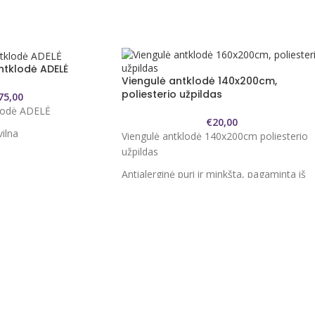
ntklodė ADELĖ
Viengulė antklodė 140x200cm,
poliesterio užpildas
75,00
klodė ADELĖ
€
20,00
ilna
Viengulė antklodė 140x200cm poliesterio
užpildas
 oro pralaidumą.
Antialerginė puri ir minkšta, pagaminta iš
 šilta ir neleidžia
kruopščiai perdirbto poliesterio į mikro
pūką. Mikropluošto užvalkalas (impilas)
o storumo, galima
puikiai absorbuoja drėgmę, tinka itin
papildomam šilumos
jautriems ir alergiškiems žmonėms.
plonesnę antklodę.
Poliesterio užpildas pasižymi puikiu
elastingumu ir šilumos izoliacija.
oštas, pasižymintis
 sukurtomis savybėmis.
Dydis 140x200cm.
ptimalią temperatūrą ,
Užpildas Tuščiaviduris silikonizuotas