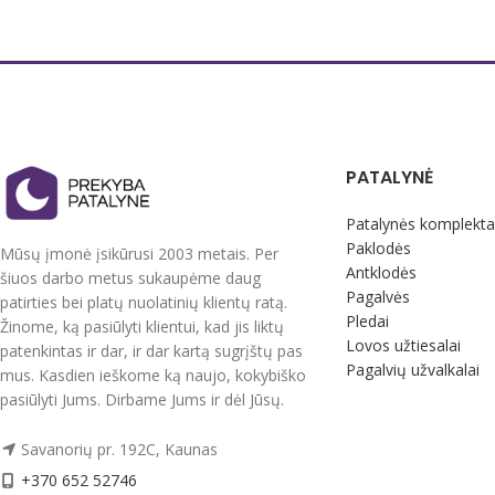
tinkamą poilsiui. Puik
Šios antklodės re
Dydis 220x200 cm
žmonėms sergantie
Antklodės užpildo svoris apie 2000 g (
unikalių vilnos savy
320m/m2)
malšinamas skausm
Priežiūra:
Antklodės elegantiškai, tankiai daigstytos,
Skalbimas vilnos reži
dėl ko jas galima skalbti ir joms nereikia itin
kašmyrui skirtais skal
PATALYNĖ
sudėtingos priežiūros.
temperatūros vande
Antklodės skalbiamos iki 60 laipsnių
Patalynės komplekta
Galimas sausas che
temperatūroje atsargiu vilnai, šilkui skirtu
Paklodės
Mūsų įmonė įsikūrusi 2003 metais. Per
Vėdinimas
režimu su šilkui skirtais skalbikliais.
Antklodės
šiuos darbo metus sukaupėme daug
Šukavimas
Pagal storį šios antklodės labiau pritaikytos
Pagalvės
patirties bei platų nuolatinių klientų ratą.
Antklodės plaukeliai 
visiems metų laikams, universalaus storio.
Pledai
Žinome, ką pasiūlyti klientui, kad jis liktų
natūralus procesas,
Lovos užtiesalai
patenkintas ir dar, ir dar kartą sugrįštų pas
Šilkas kai karšta maloniai vėsina, kai šalta
kokybė nenukenčia.
Pagalvių užvalkalai
mus. Kasdien ieškome ką naujo, kokybiško
šildo. Šilkas puikiai išgarina drėgmės
Dydis 140x200 cm arb
pasiūlyti Jums. Dirbame Jums ir dėl Jūsų.
perteklių todėl neprakaituosite po šia
antklodė 100x140 c
antklode.
Spalva natūrali su a
Savanorių pr. 192C, Kaunas
Pagaminta Vokietijoje.
Pagaminta Lietuvoj
+370 652 52746