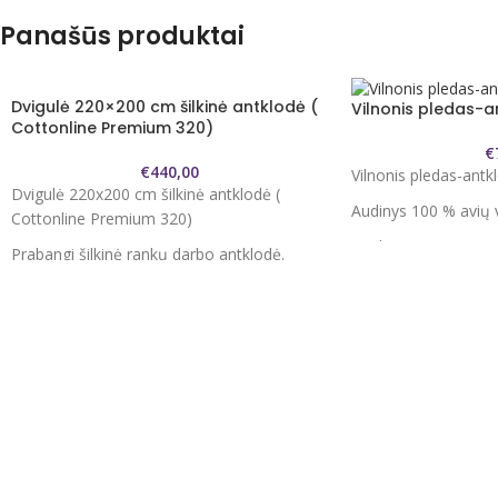
Panašūs produktai
Dvigulė 220×200 cm šilkinė antklodė (
Vilnonis pledas-a
Cottonline Premium 320)
€
€
440,00
Vilnonis pledas-ant
Dvigulė 220x200 cm šilkinė antklodė (
Audinys 100 % avių v
Cottonline Premium 320)
Tankis 420 g/m2
Prabangi šilkinė rankų darbo antklodė.
Antklodė reguliuoja
Antklodės užpildas 100 % šilkas
Neleidžia perkaisti kai
sušalti kai šalta.
Užpildo storis 320g/m2
Pagal storį vidutini
Lengva, nestora antklodė puikiai apguls
naudoti kaip pledą 
kiekvieną kūno lopinėlį.
šaltiniui, arba kaip 
Antklodės viršaus audinys: 100 % medvilnė
Vilna - natūralus plu
( 200 TC superior batistas ) , aukščiausios
ypatingomis gamtos
kokybės super švelnus su Magic Touch
Vilna sureguliuoja o
Finish apdirbimu.