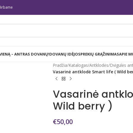
irbame
 VIENĄ – ANTRAS DOVANŲ!
DOVANŲ IDĖJOS
PREKIŲ GRĄŽINIMAS
APIE M
Pradžia
/
Katalogas
/
Antklodės
/
Dvigulės an
Vasarinė antklodė Smart life ( Wild ber
Vasarinė antklo
Wild berry )
€
50,00