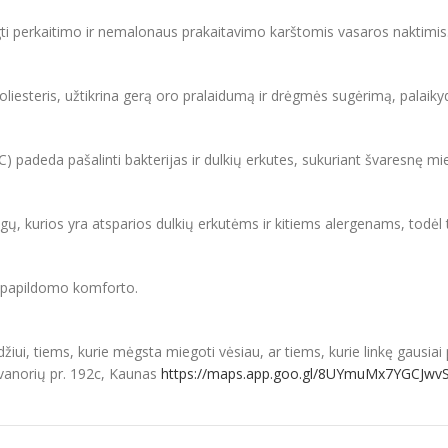
gti perkaitimo ir nemalonaus prakaitavimo karštomis vasaros naktimis
iesteris, užtikrina gerą oro pralaidumą ir drėgmės sugėrimą, palai
C) padeda pašalinti bakterijas ir dulkių erkutes, sukuriant švaresnę mi
agų, kurios yra atsparios dulkių erkutėms ir kitiems alergenams, todė
s papildomo komforto.
žiui, tiems, kurie mėgsta miegoti vėsiau, ar tiems, kurie linkę gausiai 
vanorių pr. 192c, Kaunas
https://maps.app.goo.gl/8UYmuMx7YGCJwv