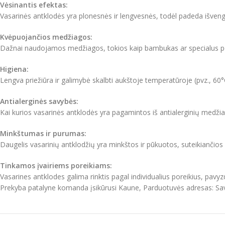
Vėsinantis efektas:
Vasarinės antklodės yra plonesnės ir lengvesnės, todėl padeda išven
Kvėpuojančios medžiagos:
Dažnai naudojamos medžiagos, tokios kaip bambukas ar specialus pol
Higiena:
Lengva priežiūra ir galimybė skalbti aukštoje temperatūroje (pvz., 60°
Antialerginės savybės:
Kai kurios vasarinės antklodės yra pagamintos iš antialerginių medži
Minkštumas ir purumas:
Daugelis vasarinių antklodžių yra minkštos ir pūkuotos, suteikiančio
Tinkamos įvairiems poreikiams:
Vasarines antklodes galima rinktis pagal individualius poreikius, pavyzd
Prekyba patalyne komanda įsikūrusi Kaune, Parduotuvės adresas: Sa