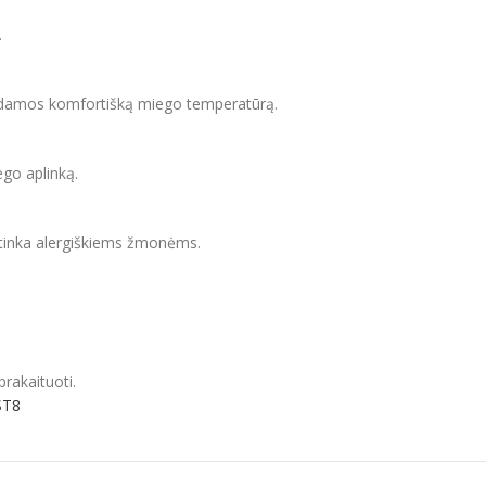
.
kydamos komfortišką miego temperatūrą.
ego aplinką.
l tinka alergiškiems žmonėms.
prakaituoti.
ST8