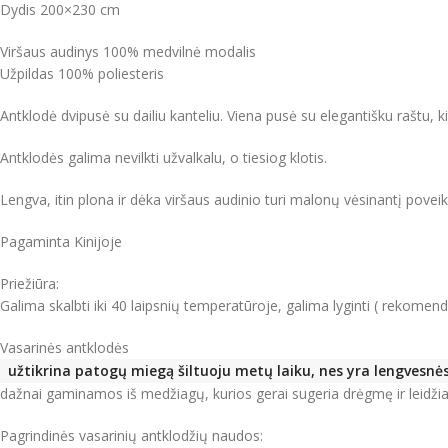
Dydis 200×230 cm
Viršaus audinys 100% medvilnė modalis
Užpildas 100% poliesteris
Antklodė dvipusė su dailiu kanteliu. Viena pusė su elegantišku raštu, ki
Antklodės galima nevilkti užvalkalu, o tiesiog klotis.
Lengva, itin plona ir dėka viršaus audinio turi malonų vėsinantį povei
Pagaminta Kinijoje
Priežiūra:
Galima skalbti iki 40 laipsnių temperatūroje, galima lyginti ( rekomen
Vasarinės antklodės
užtikrina patogų miegą šiltuoju metų laiku, nes yra lengvesnė
dažnai gaminamos iš medžiagų, kurios gerai sugeria drėgmę ir leidžia 
Pagrindinės vasarinių antklodžių naudos: