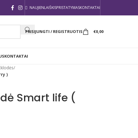
NAUJIENLAIŠKIS
PRISTATYMAS
KONTAKTAI
PRISIJUNGTI / REGISTRUOTIS
€
0,00
US
KONTAKTAI
tklodės
/
ry )
dė Smart life (