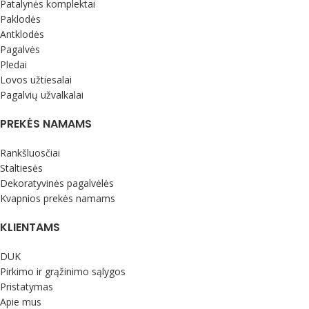
Patalynės komplektai
Paklodės
Antklodės
Pagalvės
Pledai
Lovos užtiesalai
Pagalvių užvalkalai
PREKĖS NAMAMS
Rankšluosčiai
Staltiesės
Dekoratyvinės pagalvėlės
Kvapnios prekės namams
KLIENTAMS
DUK
Pirkimo ir grąžinimo sąlygos
Pristatymas
Apie mus