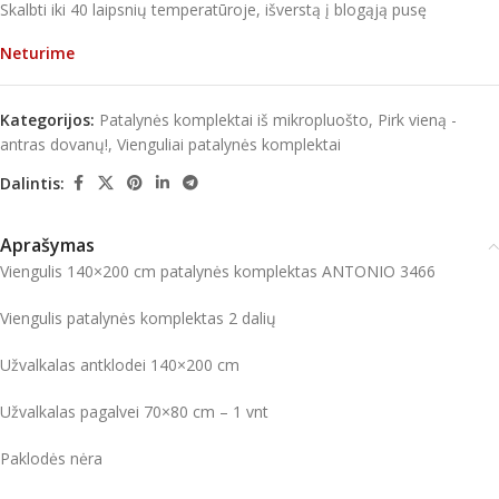
Skalbti iki 40 laipsnių temperatūroje, išverstą į blogąją pusę
Neturime
Kategorijos:
Patalynės komplektai iš mikropluošto
,
Pirk vieną -
antras dovanų!
,
Vienguliai patalynės komplektai
Dalintis:
Aprašymas
Viengulis 140×200 cm patalynės komplektas ANTONIO 3466
Viengulis patalynės komplektas 2 dalių
Užvalkalas antklodei 140×200 cm
Užvalkalas pagalvei 70×80 cm – 1 vnt
Paklodės nėra