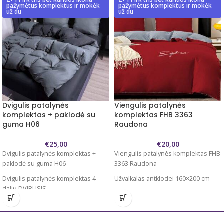
pažymėtus komplektus ir mokėk
pažymėtus komplektus ir mokėk
už du
už du
Dvigulis patalynės
Viengulis patalynės
komplektas + paklodė su
komplektas FHB 3363
guma H06
Raudona
€
25,00
€
20,00
Dvigulis patalynės komplektas +
Viengulis patalynės komplektas FHB
paklodė su guma H06
3363 Raudona
Dvigulis patalynės komplektas 4
Užvalkalas antklodei 160×200 cm
dalių DVIPUSIS
Užvalkalas pagalvei 70×80 cm – 2 vnt
Užvalkalas antklodei 220×200 cm
Paklodė 180x225 cm
Užvalkalas pagalvei 70×80 cm – 2 vnt
Dviejų spalvų