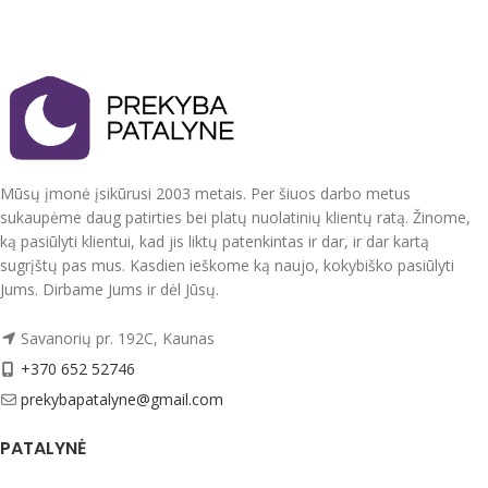
Paklodė 200x220 cm su guma,
Užvalkalai užsegami užtrauktukais
tinkama 160x200 cm arba 180x200
cm čiužiniams.
Kantelis apsiūtas tokios spalvos
kokios yra siuvinėtas užrašas.
Užvalkalai užsegami užtrauktukais
Audinys 100 % mikropluoštas
Audinys 100 % mikropluoštas
Dvipusiai antklodės užvalkalas ir
Atspalvis gali šiek tiek skirtis nuo
pagalvių užvalkalai.
matomo nuotraukoje
Mūsų įmonė įsikūrusi 2003 metais. Per šiuos darbo metus
Mikropluoštas yra sintetinis
sukaupėme daug patirties bei platų nuolatinių klientų ratą. Žinome,
Mikropluoštas yra sintetinis
audinys. Tai storas ir tvirtas audinys.
audinys. Tai plonas, bet tvirtas
ką pasiūlyti klientui, kad jis liktų patenkintas ir dar, ir dar kartą
Nedažo, “nesiburbuliuoja”.
audinys. Nedažo, “nesiburbuliuoja”.
sugrįštų pas mus. Kasdien ieškome ką naujo, kokybiško pasiūlyti
Pagaminta Lenkijoje.
Jums. Dirbame Jums ir dėl Jūsų.
Pagaminta Lenkijoje.
Skalbti iki 40 laipsnių temperatūroje,
Skalbti iki 40 laipsnių temperatūroje,
Savanorių pr. 192C, Kaunas
išverstą į blogąją pusę
išverstą į blogąją pusę
+370 652 52746
prekybapatalyne@gmail.com
PATALYNĖ