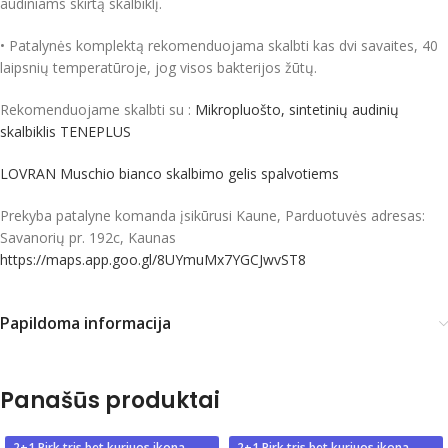
audiniams skirtą skalbiklį.
• Patalynės komplektą rekomenduojama skalbti kas dvi savaites, 40
laipsnių temperatūroje, jog visos bakterijos žūtų.
Rekomenduojame skalbti su :
Mikropluošto, sintetinių audinių
skalbiklis TENEPLUS
LOVRAN Muschio bianco skalbimo gelis spalvotiems
Prekyba patalyne komanda įsikūrusi Kaune, Parduotuvės adresas:
Savanorių pr. 192c, Kaunas
https://maps.app.goo.gl/8UYmuMx7YGCJwvST8
Papildoma informacija
Panašūs produktai
2+1 Pirk tris bet kuriuos ikona
2+1 Pirk tris bet kuriuos ikona