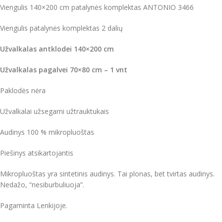
Viengulis 140×200 cm patalynės komplektas ANTONIO 3466
Viengulis patalynės komplektas 2 dalių
Užvalkalas antklodei 140×200 cm
Užvalkalas pagalvei 70×80 cm – 1 vnt
Paklodės nėra
Užvalkalai užsegami užtrauktukais
Audinys 100 % mikropluoštas
Piešinys atsikartojantis
Mikropluoštas yra sintetinis audinys. Tai plonas, bet tvirtas audinys.
Nedažo, “nesiburbuliuoja”.
Pagaminta Lenkijoje.