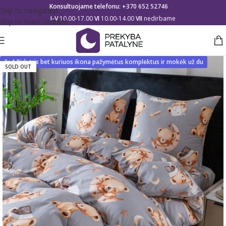
Konsultuojame telefonu:
+370 652 52746
Skip to navigation
I-V
10.00-17.00
VI
10.00-14.00
VII
nedirbame
Skip to main content
2+1 Pirk tris bet kuriuos ikona pažymėtus komplektus ir mokėk už du
SOLD OUT