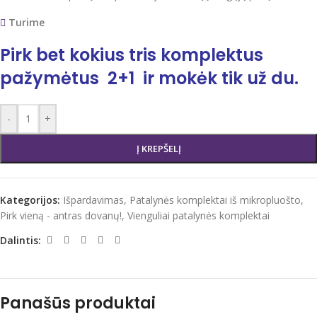
Turime
Pirk bet kokius tris komplektus
pažymėtus 2+1 ir mokėk tik už du.
-
+
Į KREPŠELĮ
Kategorijos:
Išpardavimas
,
Patalynės komplektai iš mikropluošto
,
Pirk vieną - antras dovanų!
,
Vienguliai patalynės komplektai
Dalintis:
Panašūs produktai