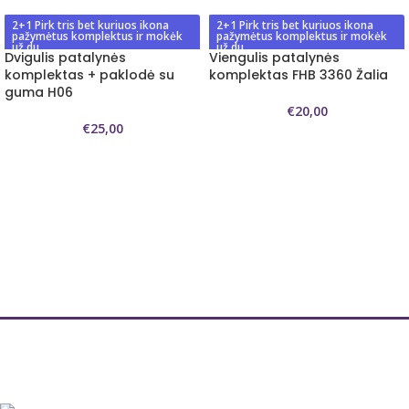
2+1 Pirk tris bet kuriuos ikona
2+1 Pirk tris bet kuriuos ikona
pažymėtus komplektus ir mokėk
pažymėtus komplektus ir mokėk
už du
už du
Dvigulis patalynės
Viengulis patalynės
komplektas + paklodė su
komplektas FHB 3360 Žalia
guma H06
€
20,00
€
25,00