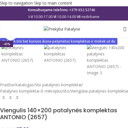
Skip to navigation
Skip to main content
Konsultuojame telefonu:
+370 652 52746
I-V
10.00-17.00
VI
10.00-14.00
VII
nedirbame
Click to enlarge
2+1 Pirk tris bet kuriuos ikona pažymėtus komplektus ir mokėk už du
-43%
Pradžia
/
Katalogas
/
Visi patalynės komplektai
/
Patalynės komplektai iš mikropluošto
/
Vienguliai patalynės komplektai
Viengulis 140×200 patalynės komplektas
ANTONIO (2657)