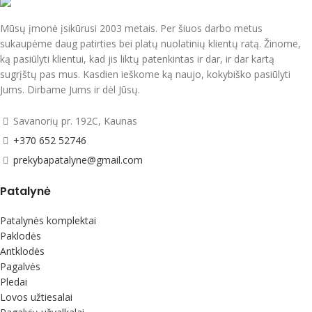
Mūsų įmonė įsikūrusi 2003 metais. Per šiuos darbo metus
sukaupėme daug patirties bei platų nuolatinių klientų ratą. Žinome,
ką pasiūlyti klientui, kad jis liktų patenkintas ir dar, ir dar kartą
sugrįštų pas mus. Kasdien ieškome ką naujo, kokybiško pasiūlyti
Jums. Dirbame Jums ir dėl Jūsų.
Savanorių pr. 192C, Kaunas
+370 652 52746
prekybapatalyne@gmail.com
Patalynė
Patalynės komplektai
Paklodės
Antklodės
Pagalvės
Pledai
Lovos užtiesalai