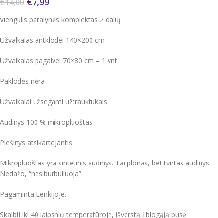
€
7,99
€
14,00
Viengulis patalynės komplektas 2 dalių
Užvalkalas antklodei 140×200 cm
Užvalkalas pagalvei 70×80 cm – 1 vnt
Paklodės nėra
Užvalkalai užsegami užtrauktukais
Audinys 100 % mikropluoštas
Piešinys atsikartojantis
Mikropluoštas yra sintetinis audinys. Tai plonas, bet tvirtas audinys.
Nedažo, “nesiburbuliuoja”.
Pagaminta Lenkijoje.
Skalbti iki 40 laipsnių temperatūroje, išverstą į blogąją pusę