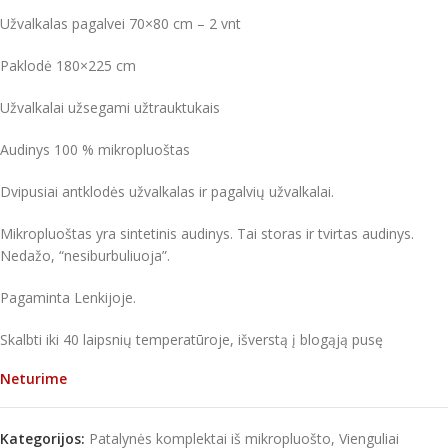
Užvalkalas pagalvei 70×80 cm – 2 vnt
Paklodė 180×225 cm
Užvalkalai užsegami užtrauktukais
Audinys 100 % mikropluoštas
Dvipusiai antklodės užvalkalas ir pagalvių užvalkalai.
Mikropluoštas yra sintetinis audinys. Tai storas ir tvirtas audinys.
Nedažo, “nesiburbuliuoja”.
Pagaminta Lenkijoje.
Skalbti iki 40 laipsnių temperatūroje, išverstą į blogąją pusę
Neturime
Kategorijos:
Patalynės komplektai iš mikropluošto
,
Vienguliai