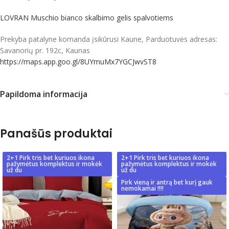
LOVRAN Muschio bianco skalbimo gelis spalvotiems
Prekyba patalyne komanda įsikūrusi Kaune, Parduotuvės adresas:
Savanorių pr. 192c, Kaunas
https://maps.app.goo.gl/8UYmuMx7YGCJwvST8
Papildoma informacija
Panašūs produktai
2+1 Pirk tris bet kuriuos ikona
2+1 Pirk tris bet kuriuos ikona
pažymėtus komplektus ir mokėk
pažymėtus komplektus ir mokėk
už du
už du
Pirk vieną ir antrą bet kurį gauk
nemokamai !!!!