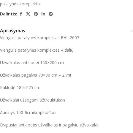
patalynės komplektai
Dalintis:
Aprašymas
Viengulis patalynės komplektas FHL 2607
Viengulis patalynės komplektas 4 dalių
Užvalkalas antklodei 160×200 cm
Užvalkalas pagalvei 70×80 cm – 2 vnt
Paklodė 180×225 cm
Užvalkalai užsegami užtrauktukais
Audinys 100 % mikropluoštas
Dvipusiai antklodės užvalkalas ir pagalvių užvalkalai.