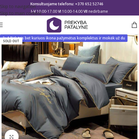
Konsultuojame telefonu:
+370 652 52746
Skip to navigation
I-V
10.00-17.00
VI
10.00-14.00
VII
nedirbame
Skip to main content
2+1 Pirk tris bet kuriuos ikona pažymėtus komplektus ir mokėk už du
SOLD OUT
Click to enlarge