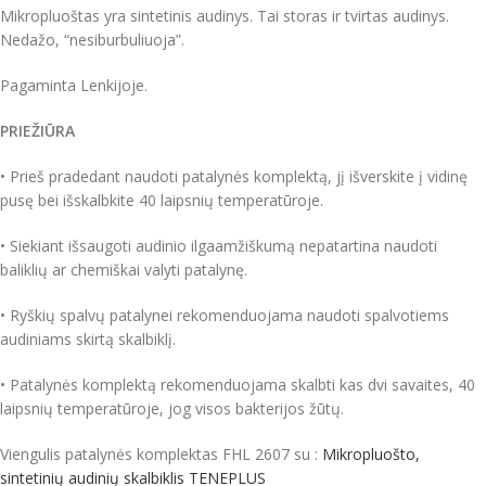
Mikropluoštas yra sintetinis audinys. Tai storas ir tvirtas audinys.
Nedažo, “nesiburbuliuoja”.
Pagaminta Lenkijoje.
PRIEŽIŪRA
• Prieš pradedant naudoti patalynės komplektą, jį išverskite į vidinę
pusę bei išskalbkite 40 laipsnių temperatūroje.
• Siekiant išsaugoti audinio ilgaamžiškumą nepatartina naudoti
baliklių ar chemiškai valyti patalynę.
• Ryškių spalvų patalynei rekomenduojama naudoti spalvotiems
audiniams skirtą skalbiklį.
• Patalynės komplektą rekomenduojama skalbti kas dvi savaites, 40
laipsnių temperatūroje, jog visos bakterijos žūtų.
Viengulis patalynės komplektas FHL 2607 su :
Mikropluošto,
sintetinių audinių skalbiklis TENEPLUS