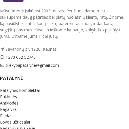
Dvipusiai antklodės užvalkalas ir
pagalvių užvalkalai.
Mūsų įmonė įsikūrusi 2003 metais. Per šiuos darbo metus
Mikropluoštas yra sintetinis
sukaupėme daug patirties bei platų nuolatinių klientų ratą. Žinome,
audinys. Tai storas ir tvirtas audinys.
ką pasiūlyti klientui, kad jis liktų patenkintas ir dar, ir dar kartą
Nedažo, “nesiburbuliuoja”.
sugrįštų pas mus. Kasdien ieškome ką naujo, kokybiško pasiūlyti
Pagaminta Lenkijoje.
Jums. Dirbame Jums ir dėl Jūsų.
Skalbti iki 40 laipsnių temperatūroje,
Savanorių pr. 192C, Kaunas
išverstą į blogąją pusę
+370 652 52746
prekybapatalyne@gmail.com
PATALYNĖ
Patalynės komplektai
Paklodės
Antklodės
Pagalvės
Pledai
Lovos užtiesalai
Pagalvių užvalkalai