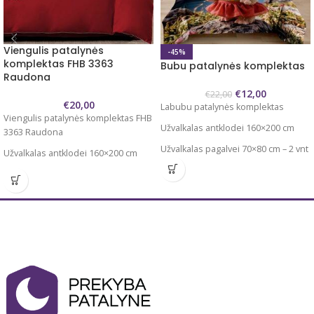
Viengulis patalynės
-45%
komplektas FHB 3363
Bubu patalynės komplektas
Raudona
€
12,00
€
22,00
€
20,00
Labubu patalynės komplektas
Viengulis patalynės komplektas FHB
Užvalkalas antklodei 160×200 cm
3363 Raudona
Užvalkalas pagalvei 70×80 cm – 2 vnt
Užvalkalas antklodei 160×200 cm
Audinys 100 % mikropluoštas
Užvalkalas pagalvei 70×80 cm – 2 vnt
Mikropluoštas yra sintetinis
Paklodė 180x225 cm
audinys. Tai plonas, bet tvirtas
Dviejų spalvų
audinys. Nedažo, “nesiburbuliuoja”.
Užvalkalai užsegami užtrauktukais
Kantelis apsiūtas tokios spalvos
kokios yra siuvinėtas užrašas.
Audinys 100 % mikropluoštas