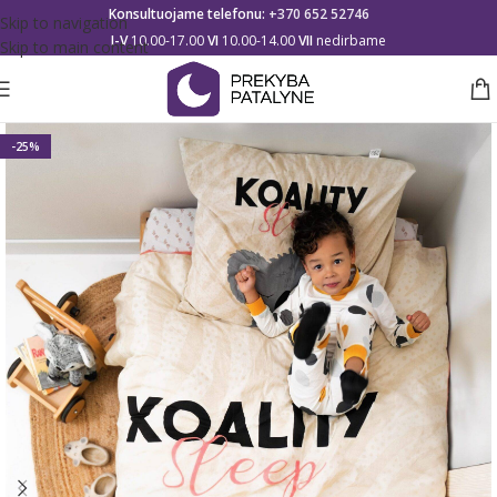
Konsultuojame telefonu:
+370 652 52746
Skip to navigation
I-V
10.00-17.00
VI
10.00-14.00
VII
nedirbame
Skip to main content
-25%