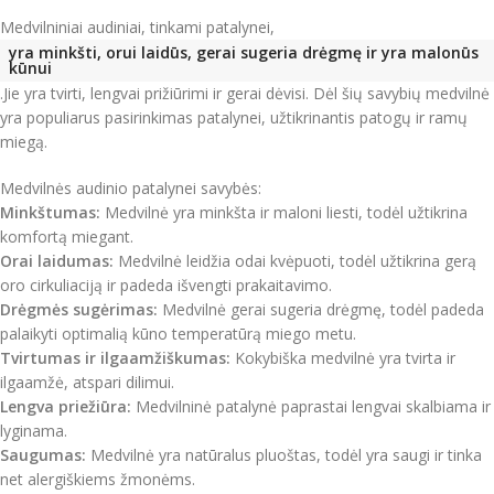
Medvilniniai audiniai, tinkami patalynei,
yra minkšti, orui laidūs, gerai sugeria drėgmę ir yra malonūs
kūnui
.Jie yra tvirti, lengvai prižiūrimi ir gerai dėvisi. Dėl šių savybių medvilnė
yra populiarus pasirinkimas patalynei, užtikrinantis patogų ir ramų
miegą.
Medvilnės audinio patalynei savybės:
Minkštumas:
Medvilnė yra minkšta ir maloni liesti, todėl užtikrina
komfortą miegant.
Orai laidumas:
Medvilnė leidžia odai kvėpuoti, todėl užtikrina gerą
oro cirkuliaciją ir padeda išvengti prakaitavimo.
Drėgmės sugėrimas:
Medvilnė gerai sugeria drėgmę, todėl padeda
palaikyti optimalią kūno temperatūrą miego metu.
Tvirtumas ir ilgaamžiškumas:
Kokybiška medvilnė yra tvirta ir
ilgaamžė, atspari dilimui.
Lengva priežiūra:
Medvilninė patalynė paprastai lengvai skalbiama ir
lyginama.
Saugumas:
Medvilnė yra natūralus pluoštas, todėl yra saugi ir tinka
net alergiškiems žmonėms.