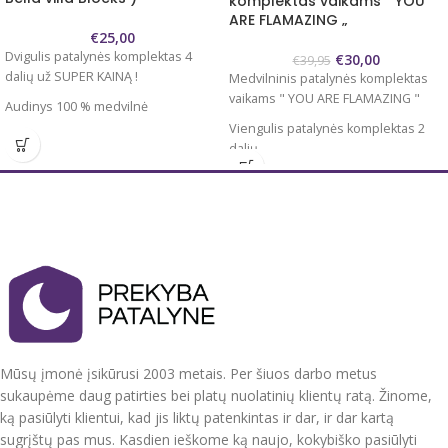
komplektas vaikams ” YOU
ARE FLAMAZING „
€
25,00
Dvigulis patalynės komplektas 4
€
30,00
€
39,95
dalių už SUPER KAINĄ !
Medvilninis patalynės komplektas
vaikams " YOU ARE FLAMAZING "
Audinys 100 % medvilnė
Viengulis patalynės komplektas 2
Komplektą sudaro :
dalių
Antklodės užvalkalas 200x220 cm
Užvalkalas antklodei 140x200/220
Paklodė 230x240 cm ( be gumos, lygi
cm
)
Užvalkalas pagalvei 60x70 cm 1 vnt.
Pagalvių užvalkalai 50x70 cm 2 vnt.
100 % medvilnė
Antklodės užvalkalas užsegamas
Antklodės užvalkalas užsegamas
užtrauktuku, pagalvių užvalkalai su
spaudėmis , pagalvės užvalkalai be
oxford apsiuvimu voko tipo
užsegimo, su kišenėmis.
įvilkimas.
Tvirtas, švelnus, natūralus audinys.
Patalynės komplektai supakuoti
Mūsų įmonė įsikūrusi 2003 metais. Per šiuos darbo metus
Nedažo, nesiburbuliuoja, spec.
dailioje dėžutėje. Tinkami dovanoti.
sukaupėme daug patirties bei platų nuolatinių klientų ratą. Žinome,
technologijos dėka mažai glamžosi.
Pagaminta Ukrainoje.
ką pasiūlyti klientui, kad jis liktų patenkintas ir dar, ir dar kartą
Supakuotas į praktišką maišelį su
sugrįštų pas mus. Kasdien ieškome ką naujo, kokybiško pasiūlyti
Priežiūra: