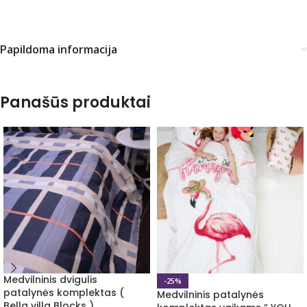
Papildoma informacija
Panašūs produktai
Medvilninis dvigulis
-25%
patalynės komplektas (
Medvilninis patalynės
Bella villa Blocks )