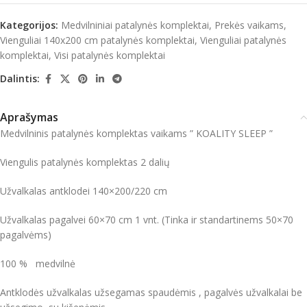
Kategorijos:
Medvilniniai patalynės komplektai
,
Prekės vaikams
,
Vienguliai 140x200 cm patalynės komplektai
,
Vienguliai patalynės
komplektai
,
Visi patalynės komplektai
Dalintis:
Aprašymas
Medvilninis patalynės komplektas vaikams ” KOALITY SLEEP ”
Viengulis patalynės komplektas 2 dalių
Užvalkalas antklodei 140×200/220 cm
Užvalkalas pagalvei 60×70 cm 1 vnt. (Tinka ir standartinems 50×70
pagalvėms)
100 % medvilnė
Antklodės užvalkalas užsegamas spaudėmis , pagalvės užvalkalai be