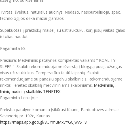
užsegimo, su kišenėmis.
Tvirtas, švelnus, natūralus audinys. Nedažo, nesiburbuliuoja, spec.
technologijos dėka mažai glamžosi.
Supakuotas į praktišką maišelį su užtrauktuku, kurį jūsų vaikas galės
ir toliau naudoti.
Pagaminta ES.
Priežiūra: Medvilninis patalynės komplektas vaikams ” KOALITY
SLEEP ” Skalbti rekomenduojame išverstą į blogąją pusę, užsegus
visus užtrauktukus. Temperatūra iki 40 laipsnių. Skalbti
rekomenduojame su panašių spalvų skalbiniais. Rekomenduojame
rinktis Tenetex skalbiklį medvilniniams skalbiniams.
Medvilninių,
lininių audinių skalbiklis TENETEX
Pagaminta Lenkijoje
Prekyba patalyne komanda įsikūrusi Kaune, Parduotuvės adresas:
Savanorių pr. 192c, Kaunas
https://maps.app.goo.gl/8UYmuMx7YGCJwvST8