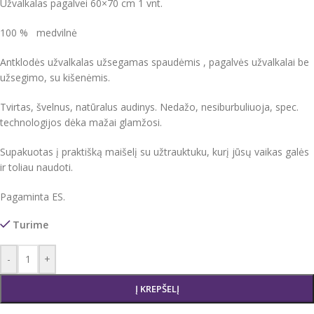
Užvalkalas pagalvei 60×70 cm 1 vnt.
100 % medvilnė
Antklodės užvalkalas užsegamas spaudėmis , pagalvės užvalkalai be
užsegimo, su kišenėmis.
Tvirtas, švelnus, natūralus audinys. Nedažo, nesiburbuliuoja, spec.
technologijos dėka mažai glamžosi.
Supakuotas į praktišką maišelį su užtrauktuku, kurį jūsų vaikas galės
ir toliau naudoti.
Pagaminta ES.
Turime
-
+
Į KREPŠELĮ