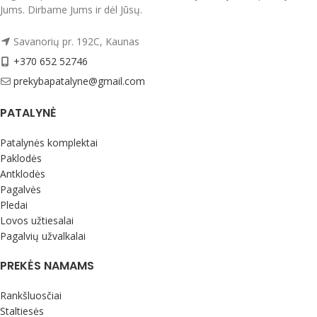
užtrauktuku, kurį jūsų vaikas galės ir
Jums. Dirbame Jums ir dėl Jūsų.
toliau naudoti.
Skalbti išverstus į blogąją pusę iki 40
laipsnių temperatūroje, su panašių
Pagaminta ES.
Savanorių pr. 192C, Kaunas
spalvų skalbiniais.
+370 652 52746
Rekomenduojame naudoti
tausojantį medvilninių audinių
prekybapatalyne@gmail.com
skalbiklį
Medvilninių, lininių audinių
skalbiklis TENETEX
PATALYNĖ
Patalynės komplektai
Paklodės
Antklodės
Pagalvės
Pledai
Lovos užtiesalai
Pagalvių užvalkalai
PREKĖS NAMAMS
Rankšluosčiai
Staltiesės