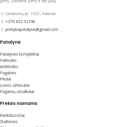
Jums. Dirbame Jums ir dėl Jūsų.
Savanorių pr. 192C, Kaunas
+370 652 52746
prekybapatalyne@gmail.com
Patalynė
Patalynės komplektai
Paklodės
Antklodės
Pagalvės
Pledai
Lovos užtiesalai
Pagalvių užvalkalai
Prekės namams
Rankšluosčiai
Staltiesės