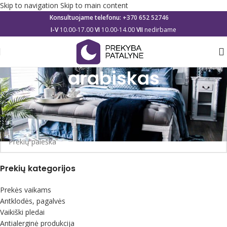
Skip to navigation
Skip to main content
Konsultuojame telefonu:
+370 652 52746
I-V
10.00-17.00
VI
10.00-14.00
VII
nedirbame
arabiskas
Pradžia
/
Katalogas
/
Produktai su žymomis “arabiskas”
Produktų nerasta.
Prekių kategorijos
Prekės vaikams
Antklodės, pagalvės
Vaikiški pledai
Antialerginė produkcija