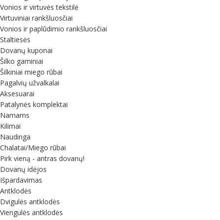
Vonios ir virtuvės tekstilė
Virtuviniai rankšluosčiai
Vonios ir paplūdimio rankšluosčiai
Staltiesės
Dovanų kuponai
Šilko gaminiai
Šilkiniai miego rūbai
Pagalvių užvalkalai
Aksesuarai
Patalynės komplektai
Namams
Kilimai
Naudinga
Chalatai/Miego rūbai
Pirk vieną - antras dovanų!
Dovanų idėjos
Išpardavimas
Antklodės
Dvigulės antklodės
Viengulės antklodės