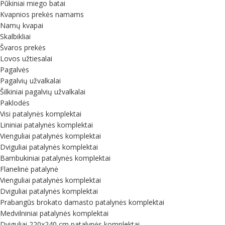
Pūkiniai miego batai
Kvapnios prekės namams
Namų kvapai
Skalbikliai
Švaros prekės
Lovos užtiesalai
Pagalvės
Pagalvių užvalkalai
Šilkiniai pagalvių užvalkalai
Paklodės
Visi patalynės komplektai
Lininiai patalynės komplektai
Vienguliai patalynės komplektai
Dviguliai patalynės komplektai
Bambukiniai patalynės komplektai
Flanelinė patalynė
Vienguliai patalynės komplektai
Dviguliai patalynės komplektai
Prabangūs brokato damasto patalynės komplektai
Medvilniniai patalynės komplektai
Dviguliai 220x240 cm patalynės komplektai