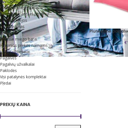
Namams
Chalatai/Miego rūbai
Pirk vieną - antras dovanų!
Dovanų idėjos
Išpardavimas
Plunksninė pagal
Antklodės
Pūkiniai miego batai
€
Kvapnios prekės namams
Lovos užtiesalai
Pagalvės
Pagalvių užvalkalai
Paklodės
Visi patalynės komplektai
Pledai
PREKIŲ KAINA