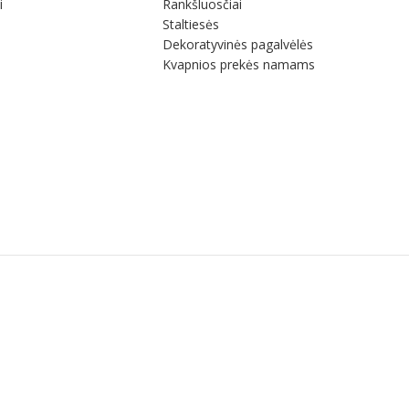
i
Rankšluosčiai
Staltiesės
Dekoratyvinės pagalvėlės
Kvapnios prekės namams