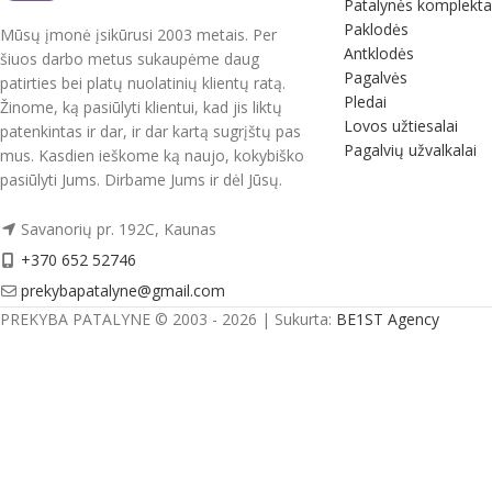
Patalynės komplekta
Paklodės
Mūsų įmonė įsikūrusi 2003 metais. Per
Antklodės
šiuos darbo metus sukaupėme daug
Pagalvės
patirties bei platų nuolatinių klientų ratą.
Pledai
Žinome, ką pasiūlyti klientui, kad jis liktų
Lovos užtiesalai
patenkintas ir dar, ir dar kartą sugrįštų pas
Pagalvių užvalkalai
mus. Kasdien ieškome ką naujo, kokybiško
pasiūlyti Jums. Dirbame Jums ir dėl Jūsų.
Savanorių pr. 192C, Kaunas
+370 652 52746
prekybapatalyne@gmail.com
PREKYBA PATALYNE © 2003 - 2026 | Sukurta:
BE1ST Agency