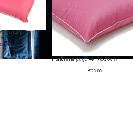
vė 50x70cm
18,00
Plunksninė pagalvė (70x70cm)
€
20,00