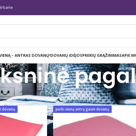
irbame
 VIENĄ – ANTRAS DOVANŲ!
DOVANŲ IDĖJOS
PREKIŲ GRĄŽINIMAS
APIE M
ksninė paga
roduktai su žymomis “plunksninė pagalvė”
Show
9
ni dovanų
perki vieną antrą gauni dovanų