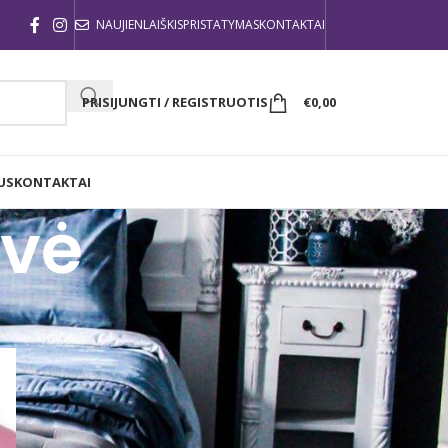
NAUJIENLAIŠKIS
PRISTATYMAS
KONTAKTAI
PRISIJUNGTI / REGISTRUOTIS
€
0,00
US
KONTAKTAI
lvė
24
36