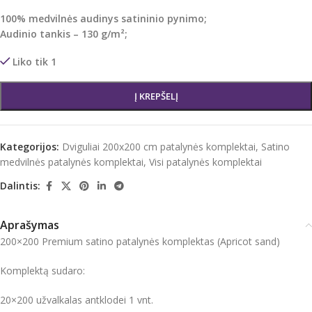
100% medvilnės audinys satininio pynimo;
Audinio tankis – 130 g/m²;
Liko tik 1
Į KREPŠELĮ
Kategorijos:
Dviguliai 200x200 cm patalynės komplektai
,
Satino
medvilnės patalynės komplektai
,
Visi patalynės komplektai
Dalintis:
Aprašymas
200×200 Premium satino patalynės komplektas (Apricot sand)
Komplektą sudaro:
20×200 užvalkalas antklodei 1 vnt.