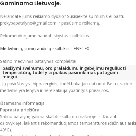
Gaminama Lietuvoje.
Nerandate jums reikiamo dydžio? Susisiekite su mumis el paštu
prekybapatalyne@gmail.com ir pasiūsime reikiamą.
Rekomenduojame naudoti skystus skalbiklius
Medvilninių, lininių audinių skalbiklis TENETEX
Satino medvilnės patalynės komplektai
pasižymi švelnumu, oro pralaidumu ir gebėjimu reguliuoti
temperatūrą, todėl yra puikus pasirinkimas patogiam
miegui
.
Jų paviršius yra hipoalerginis, todėl tinka jautriai odai.
Be to, satino
medvilnė yra lengva ir nereikalauja ypatingos priežiūros.
Išsamesnė informacija:
Paprasta priežiūra:
Satino patalynę galima skalbti skalbimo mašinoje ir džiovinti
džiovyklėje, laikantis rekomenduojamos temperatūros (dažniausiai iki
40°C).