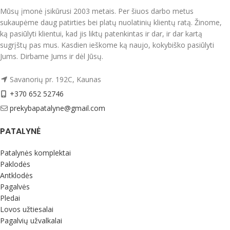
Tvirtas, švelnus, natūralus audinys.
oxford apsiuvimu voko tipo
Mūsų įmonė įsikūrusi 2003 metais. Per šiuos darbo metus
Nedažo, nesiburbuliuoja, spec.
įvilkimas.
sukaupėme daug patirties bei platų nuolatinių klientų ratą. Žinome,
technologijos dėka mažai glamžosi.
Patalynės komplektai supakuoti
ką pasiūlyti klientui, kad jis liktų patenkintas ir dar, ir dar kartą
Supakuotas į praktišką maišelį su
dailioje dėžutėje. Tinkami dovanoti.
sugrįštų pas mus. Kasdien ieškome ką naujo, kokybiško pasiūlyti
užtrauktuku, kurį jūsų vaikas galės ir
Jums. Dirbame Jums ir dėl Jūsų.
Pagaminta Ukrainoje.
toliau naudoti.
Priežiūra:
Pagaminta ES.
Savanorių pr. 192C, Kaunas
Skalbti išverstus į blogąją pusę iki 40
+370 652 52746
laipsnių temperatūroje, su panašių
prekybapatalyne@gmail.com
spalvų skalbiniais.
Rekomenduojame naudoti
PATALYNĖ
tausojantį medvilninių audinių
skalbiklį
Medvilninių, lininių audinių
skalbiklis TENETEX
Patalynės komplektai
Paklodės
Antklodės
Pagalvės
Pledai
Lovos užtiesalai
Pagalvių užvalkalai