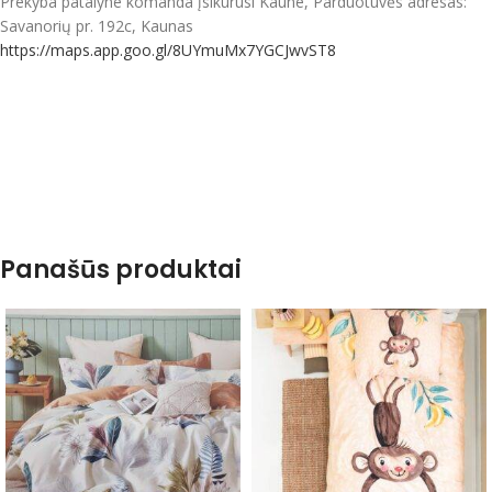
Prekyba patalyne komanda įsikūrusi Kaune, Parduotuvės adresas:
Savanorių pr. 192c, Kaunas
https://maps.app.goo.gl/8UYmuMx7YGCJwvST8
Panašūs produktai