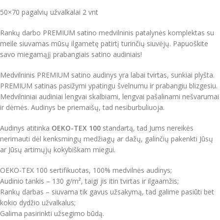
50×70 pagalvių užvalkalai 2 vnt
Rankų darbo PREMIUM satino medvilninis patalynės komplektas su
meile siuvamas mūsų ilgametę patirtį turinčių siuvėjų. Papuoškite
savo miegamąjį prabangiais satino audiniais!
Medvilninis PREMIUM satino audinys yra labai tvirtas, sunkiai plyšta.
PREMIUM satinas pasižymi ypatingu švelnumu ir prabangiu blizgesiu.
Medvilniniai audiniai lengvai skalbiami, lengvai pašalinami nešvarumai
ir dėmės. Audinys be priemaišų, tad nesiburbuliuoja.
Audinys atitinka
OEKO-TEX 100
standartą, tad Jums nereikės
nerimauti dėl kenksmingų medžiagų ar dažų, galinčių pakenkti Jūsų
ar Jūsų artimųjų kokybiškam miegui.
OEKO-TEX 100 sertifikuotas, 100% medvilnės audinys;
Audinio tankis – 130 g/m², taigi jis itin tvirtas ir ilgaamžis;
Rankų darbas – siuvama tik gavus užsakymą, tad galime pasiūti bet
kokio dydžio užvalkalus;
Galima pasirinkti užsegimo būdą.