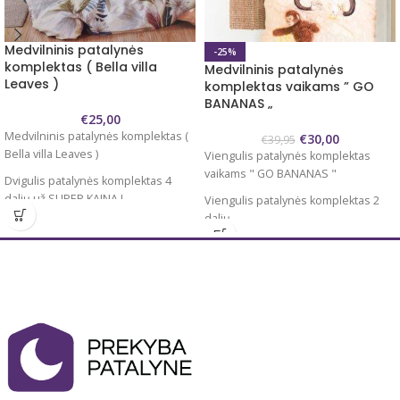
Medvilninis patalynės
-25%
komplektas ( Bella villa
Medvilninis patalynės
Leaves )
komplektas vaikams ” GO
BANANAS „
€
25,00
Medvilninis patalynės komplektas (
€
30,00
€
39,95
Bella villa Leaves )
Viengulis patalynės komplektas
vaikams " GO BANANAS "
Dvigulis patalynės komplektas 4
dalių už SUPER KAINĄ !
Viengulis patalynės komplektas 2
dalių
Audinys 100 % medvilnė
Užvalkalas antklodei 140x200/220
Komplektą sudaro :
cm
Antklodės užvalkalas 200x220 cm
Užvalkalas pagalvei 60x70 cm 1 vnt.
Paklodė 230x240 cm ( be gumos, lygi
100 % medvilnė
)
Antklodės užvalkalas užsegamas
Pagalvių užvalkalai 50x70 cm 2 vnt.
spaudėmis , pagalvės užvalkalai be
Antklodės užvalkalas užsegamas
užsegimo, su kišenėmis.
užtrauktuku, pagalvių užvalkalai su