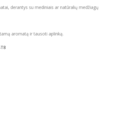
atai, derantys su mediniais ar natūralių medžiagų
gstamą aromatą ir tausoti aplinką.
ST8