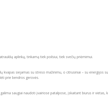
trauklią aplinką, tinkamą tiek poilsiui, tiek svečių priėmimui.
vandų kvapas siejamas su streso mažinimu, o citrusiniai – su energijos 
sidėti prie bendros gerovės.
alima saugiai naudoti įvairiose patalpose, įskaitant biurus ir vietas, 