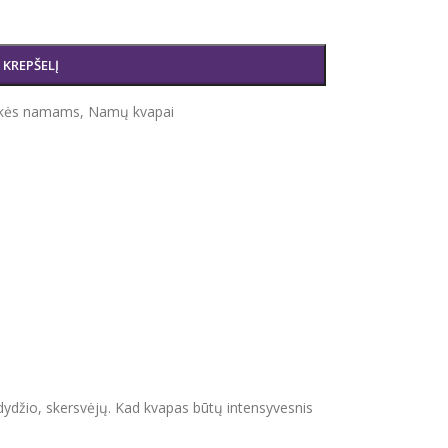
Į KREPŠELĮ
ekės namams
,
Namų kvapai
dydžio, skersvėjų. Kad kvapas būtų intensyvesnis