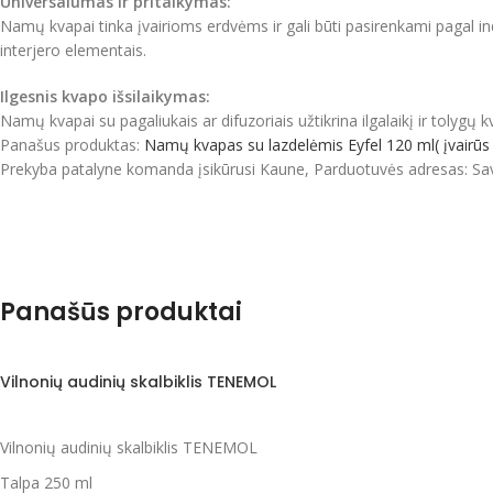
Universalumas ir pritaikymas:
Namų kvapai tinka įvairioms erdvėms ir gali būti pasirenkami pagal ind
interjero elementais.
Ilgesnis kvapo išsilaikymas:
Namų kvapai su pagaliukais ar difuzoriais užtikrina ilgalaikį ir tolygų
Panašus produktas:
Namų kvapas su lazdelėmis Eyfel 120 ml( įvairūs 
Prekyba patalyne komanda įsikūrusi Kaune, Parduotuvės adresas: Sa
Panašūs produktai
Vilnonių audinių skalbiklis TENEMOL
Vilnonių audinių skalbiklis TENEMOL
Talpa 250 ml