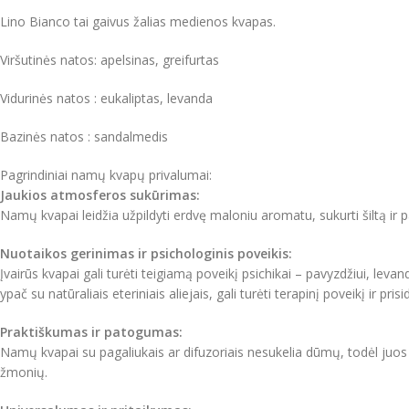
Lino Bianco tai gaivus žalias medienos kvapas.
Viršutinės natos: apelsinas, greifurtas
Vidurinės natos : eukaliptas, levanda
Bazinės natos : sandalmedis
Pagrindiniai namų kvapų privalumai:
Jaukios atmosferos sukūrimas:
Namų kvapai leidžia užpildyti erdvę maloniu aromatu, sukurti šiltą ir pa
Nuotaikos gerinimas ir psichologinis poveikis:
Įvairūs kvapai gali turėti teigiamą poveikį psichikai – pavyzdžiui, le
ypač su natūraliais eteriniais aliejais, gali turėti terapinį poveikį ir pri
Praktiškumas ir patogumas:
Namų kvapai su pagaliukais ar difuzoriais nesukelia dūmų, todėl juos g
žmonių.