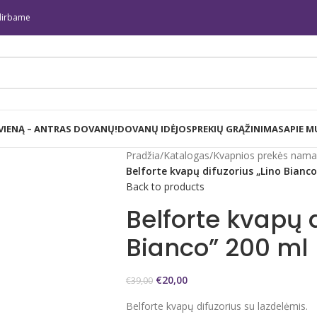
irbame
 VIENĄ – ANTRAS DOVANŲ!
DOVANŲ IDĖJOS
PREKIŲ GRĄŽINIMAS
APIE M
Pradžia
/
Katalogas
/
Kvapnios prekės nam
Belforte kvapų difuzorius „Lino Bianco
Back to products
Belforte kvapų d
Bianco” 200 ml
€
20,00
€
39,00
Belforte kvapų difuzorius su lazdelėmis.