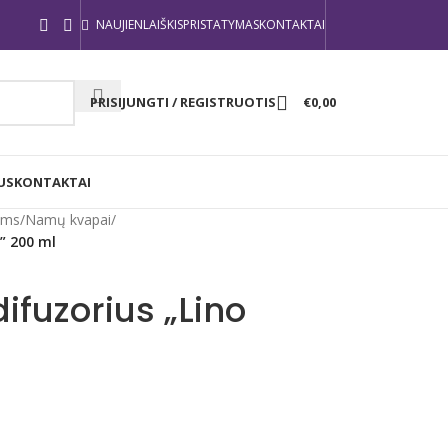
NAUJIENLAIŠKIS
PRISTATYMAS
KONTAKTAI
PRISIJUNGTI / REGISTRUOTIS
€
0,00
US
KONTAKTAI
ams
/
Namų kvapai
/
” 200 ml
ifuzorius „Lino