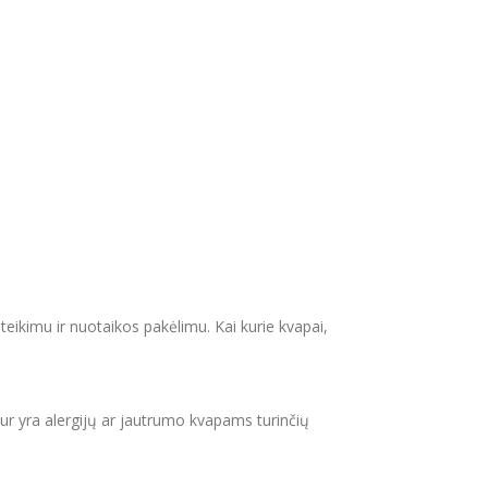
suteikimu ir nuotaikos pakėlimu.
Kai kurie kvapai,
kur yra alergijų ar jautrumo kvapams turinčių