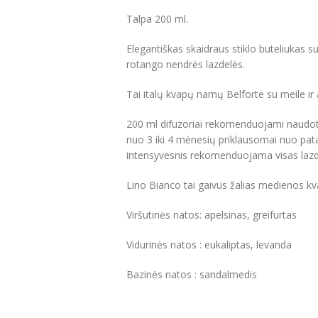
Talpa 200 ml.
Elegantiškas skaidraus stiklo buteliukas 
rotango nendrės lazdelės.
Tai italų kvapų namų Belforte su meile ir
200 ml difuzoriai rekomenduojami naudoti
nuo 3 iki 4 mėnesių priklausomai nuo pat
intensyvesnis rekomenduojama visas lazdel
Lino Bianco tai gaivus žalias medienos kv
Viršutinės natos: apelsinas, greifurtas
Vidurinės natos : eukaliptas, levanda
Bazinės natos : sandalmedis