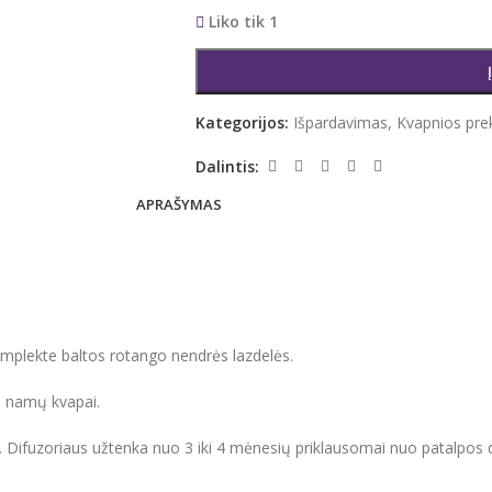
Liko tik 1
Kategorijos:
Išpardavimas
,
Kvapnios pr
Dalintis:
APRAŠYMAS
Komplekte baltos rotango nendrės lazdelės.
ūs namų kvapai.
. Difuzoriaus užtenka nuo 3 iki 4 mėnesių priklausomai nuo patalpos 