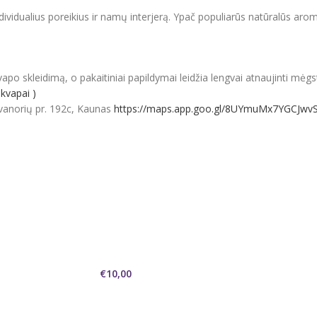
ividualius poreikius ir namų interjerą.
Ypač populiarūs natūralūs arom
 kvapo skleidimą, o pakaitiniai papildymai leidžia lengvai atnaujinti mė
kvapai )
vanorių pr. 192c, Kaunas
https://maps.app.goo.gl/8UYmuMx7YGCJwv
€
10,00