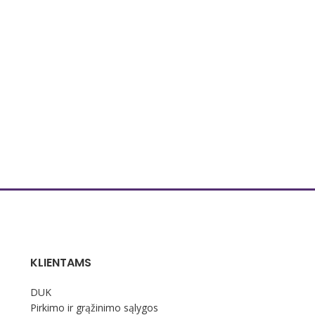
dydžio, skersvėjų. Kad kvapas būtų intensyvesnis
dydžio, skersvėjų. Kad kvapas būtų intensyvesnis
KLIENTAMS
DUK
Pirkimo ir grąžinimo sąlygos