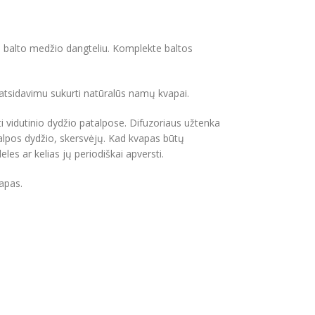
su balto medžio dangteliu. Komplekte baltos
 atsidavimu sukurti natūralūs namų kvapai.
 vidutinio dydžio patalpose. Difuzoriaus užtenka
alpos dydžio, skersvėjų. Kad kvapas būtų
es ar kelias jų periodiškai apversti.
apas.