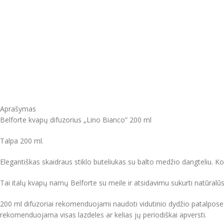
Aprašymas
Belforte kvapų difuzorius „Lino Bianco” 200 ml
Talpa 200 ml.
Elegantiškas skaidraus stiklo buteliukas su balto medžio dangteliu. 
Tai italų kvapų namų Belforte su meile ir atsidavimu sukurti natūral
200 ml difuzoriai rekomenduojami naudoti vidutinio dydžio patalpose
rekomenduojama visas lazdeles ar kelias jų periodiškai apversti.