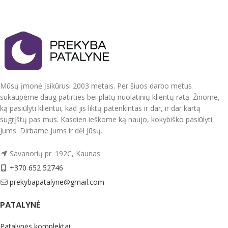
Įrodyta, kad jis yra universalus
išimdami ar pridėdami lazdelių.
atliekant įvairius valymo veiksmus,
Kartą savaitėje ar dažniau ( pagal
pašalinant mikrobus, bakterijas ir
poreikį ) apverskite lazdeles.
paliekant
Kvapo turėtų pakakti iki 4 savaičių.
švarius paviršius.
Kvapo nugaravimas tiesiogiai
Purškiklis gali būti naudojamas
priklauso nuo patalpos. Laikant arti
įvairiose patalpose kaip gyvenamoji
šildymo šaltinių ar prie atviro lango
ir komercinė
kvapas garuos žymiai greičiau.
Mūsų įmonė įsikūrusi 2003 metais. Per šiuos darbo metus
aplinka. Atėjo laikas atsisveikinti su
sukaupėme daug patirties bei platų nuolatinių klientų ratą. Žinome,
sunkiai įveikiamomis dėmėmis ir
Pagaminta Turkijoje
ką pasiūlyti klientui, kad jis liktų patenkintas ir dar, ir dar kartą
pasisveikinti su šviežia ir spindinčia
aplinka su
sugrįštų pas mus. Kasdien ieškome ką naujo, kokybiško pasiūlyti
mūsų SİTRETT MX Silver galingu
Jums. Dirbame Jums ir dėl Jūsų.
universaliu valymo purškikliu.
Savanorių pr. 192C, Kaunas
+370 652 52746
prekybapatalyne@gmail.com
PATALYNĖ
Patalynės komplektai