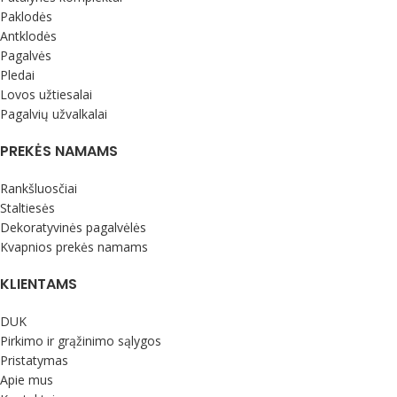
Paklodės
Antklodės
Pagalvės
Pledai
Lovos užtiesalai
Pagalvių užvalkalai
PREKĖS NAMAMS
Rankšluosčiai
Staltiesės
Dekoratyvinės pagalvėlės
Kvapnios prekės namams
KLIENTAMS
DUK
Pirkimo ir grąžinimo sąlygos
Pristatymas
Apie mus