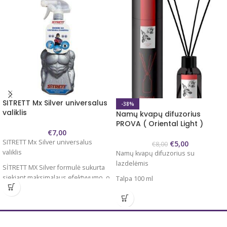
SITRETT Mx Silver universalus
-38%
valiklis
Namų kvapų difuzorius
PROVA ( Oriental Light )
€
7,00
SITRETT Mx Silver universalus
€
5,00
€
8,00
valiklis
Namų kvapų difuzorius su
lazdelėmis
SİTRETT MX Silver formulė sukurta
siekiant maksimalaus efektyvumo, o
Talpa 100 ml
mūsų galingas universalus valymo
Komplektuojamas su bambukinėmis
purškiklis be vargo pašalina sunkiai
lazdelėmis
įveikiamus nešvarumus,
nešvarumus ir kitus likučius.
Kvapo intensyvumą reguliuokite