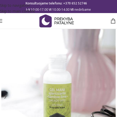
Konsultuojame telefonu:
+370 652 52746
Skip to navigation
I-V
10.00-17.00
VI
10.00-14.00
VII
nedirbame
Skip to main content