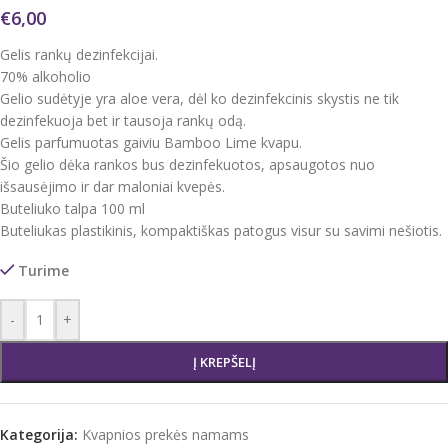
€
6,00
Gelis rankų dezinfekcijai.
70% alkoholio
Gelio sudėtyje yra aloe vera, dėl ko dezinfekcinis skystis ne tik
dezinfekuoja bet ir tausoja rankų odą.
Gelis parfumuotas gaiviu Bamboo Lime kvapu.
Šio gelio dėka rankos bus dezinfekuotos, apsaugotos nuo
išsausėjimo ir dar maloniai kvepės.
Buteliuko talpa 100 ml
Buteliukas plastikinis, kompaktiškas patogus visur su savimi nešiotis.
Turime
-
+
Į KREPŠELĮ
Kategorija:
Kvapnios prekės namams