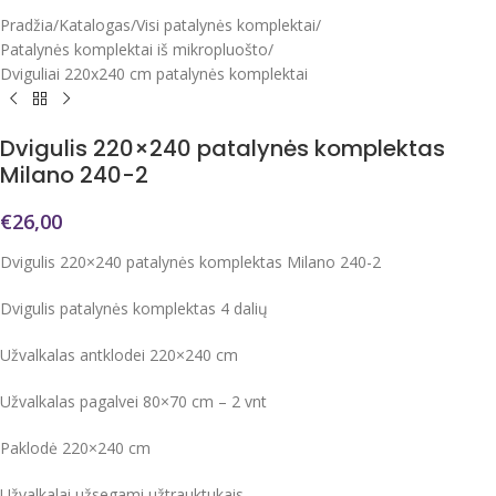
Pradžia
/
Katalogas
/
Visi patalynės komplektai
/
Patalynės komplektai iš mikropluošto
/
Dviguliai 220x240 cm patalynės komplektai
Dvigulis 220×240 patalynės komplektas
Milano 240-2
€
26,00
Dvigulis 220×240 patalynės komplektas Milano 240-2
Dvigulis patalynės komplektas 4 dalių
Užvalkalas antklodei 220×240 cm
Užvalkalas pagalvei 80×70 cm – 2 vnt
Paklodė 220×240 cm
Užvalkalai užsegami užtrauktukais