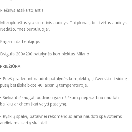
Piešinys atsikartojantis
Mikropluoštas yra sintetinis audinys. Tai plonas, bet tvirtas audinys.
Nedažo, “nesiburbuliuoja”.
Pagaminta Lenkijoje.
Dvigulis 200×200 patalynės komplektas Milano
PRIEŽIŪRA
• Prieš pradedant naudoti patalynės komplektą, jį išverskite į vidinę
pusę bei išskalbkite 40 laipsnių temperatūroje.
• Siekiant išsaugoti audinio ilgaamžiškumą nepatartina naudoti
baliklių ar chemiškai valyti patalynę.
• Ryškių spalvų patalynei rekomenduojama naudoti spalvotiems
audiniams skirtą skalbiklį.