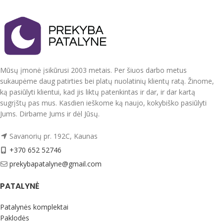
Kantelis apsiūtas tokios spalvos
Audinys 100 % mikropluoštas
kokios yra siuvinėtas užrašas.
Piešinys atitinka nuotrauką.
Audinys 100 % mikropluoštas
Mikropluoštas yra sintetinis
Dvipusiai antklodės užvalkalas ir
audinys. Tai plonas, bet tvirtas
pagalvių užvalkalai.
audinys. Nedažo, “nesiburbuliuoja”.
Mūsų įmonė įsikūrusi 2003 metais. Per šiuos darbo metus
Mikropluoštas yra sintetinis
Pagaminta Lenkijoje.
sukaupėme daug patirties bei platų nuolatinių klientų ratą. Žinome,
audinys. Tai storas ir tvirtas audinys.
ką pasiūlyti klientui, kad jis liktų patenkintas ir dar, ir dar kartą
Skalbti iki 40 laipsnių temperatūroje,
Nedažo, “nesiburbuliuoja”.
išverstą į blogąją pusę
sugrįštų pas mus. Kasdien ieškome ką naujo, kokybiško pasiūlyti
Pagaminta Lenkijoje.
Jums. Dirbame Jums ir dėl Jūsų.
Skalbti iki 40 laipsnių temperatūroje,
Savanorių pr. 192C, Kaunas
išverstą į blogąją pusę
+370 652 52746
prekybapatalyne@gmail.com
PATALYNĖ
Patalynės komplektai
Paklodės