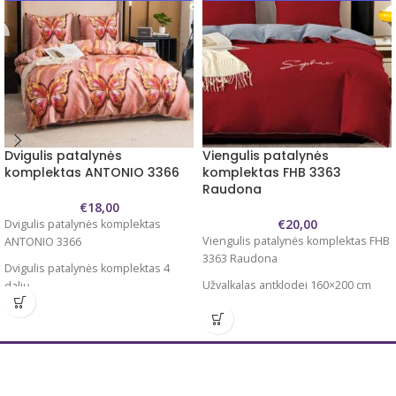
Dvigulis patalynės
Viengulis patalynės
komplektas ANTONIO 3366
komplektas FHB 3363
Raudona
€
18,00
€
20,00
Dvigulis patalynės komplektas
Viengulis patalynės komplektas FHB
ANTONIO 3366
3363 Raudona
Dvigulis patalynės komplektas 4
Užvalkalas antklodei 160×200 cm
dalių
Užvalkalas pagalvei 70×80 cm – 2 vnt
Užvalkalas antklodei 220×200 cm
Paklodė 180x225 cm
Užvalkalas pagalvei 70×80 cm – 2 vnt
Dviejų spalvų
Paklodė 200x225 cm
Užvalkalai užsegami užtrauktukais
Užvalkalai užsegami užtrauktukais