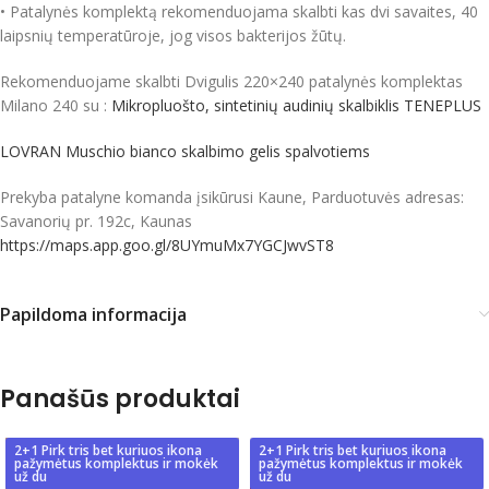
• Patalynės komplektą rekomenduojama skalbti kas dvi savaites, 40
laipsnių temperatūroje, jog visos bakterijos žūtų.
Rekomenduojame skalbti Dvigulis 220×240 patalynės komplektas
Milano 240 su :
Mikropluošto, sintetinių audinių skalbiklis TENEPLUS
LOVRAN Muschio bianco skalbimo gelis spalvotiems
Prekyba patalyne komanda įsikūrusi Kaune, Parduotuvės adresas:
Savanorių pr. 192c, Kaunas
https://maps.app.goo.gl/8UYmuMx7YGCJwvST8
Papildoma informacija
Panašūs produktai
2+1 Pirk tris bet kuriuos ikona
2+1 Pirk tris bet kuriuos ikona
pažymėtus komplektus ir mokėk
pažymėtus komplektus ir mokėk
už du
už du