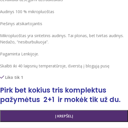
Audinys 100 % mikropluoštas
Piešinys atsikartojantis
Mikropluoštas yra sintetinis audinys. Tai plonas, bet tvirtas audinys.
Nedažo, “nesiburbuliuoja”.
Pagaminta Lenkijoje.
Skalbti iki 40 laipsnių temperatūroje, išverstą į blogąją pusę
Liko tik 1
Pirk bet kokius tris komplektus
pažymėtus 2+1 ir mokėk tik už du.
Į KREPŠELĮ