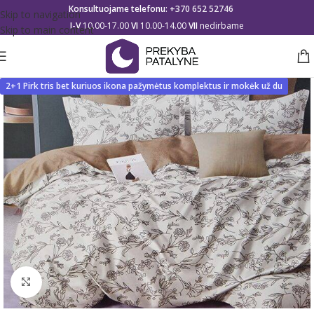
Konsultuojame telefonu:
+370 652 52746
Skip to navigation
I-V
10.00-17.00
VI
10.00-14.00
VII
nedirbame
Skip to main content
2+1 Pirk tris bet kuriuos ikona pažymėtus komplektus ir mokėk už du
Click to enlarge