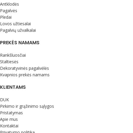
Antklodės
Pagalvės
Pledai
Lovos užtiesalai
Pagalvių užvalkalai
PREKĖS NAMAMS
Rankšluosčiai
Staltiesės
Dekoratyvinės pagalvėlės
Kvapnios prekės namams
KLIENTAMS
DUK
Pirkimo ir grąžinimo sąlygos
Pristatymas
Apie mus
Kontaktai
Privatumo politika