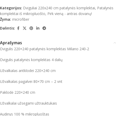
Kategorijos:
Dviguliai 220x240 cm patalynės komplektai
,
Patalynės
komplektai iš mikropluošto
,
Pirk vieną - antras dovanų!
Žyma:
microfiber
Dalintis:
Aprašymas
Dvigulis 220×240 patalynės komplektas Milano 240-2
Dvigulis patalynės komplektas 4 dalių
Užvalkalas antklodei 220×240 cm
Užvalkalas pagalvei 80×70 cm – 2 vnt
Paklodė 220×240 cm
Užvalkalai užsegami užtrauktukais
Audinys 100 % mikropluoštas