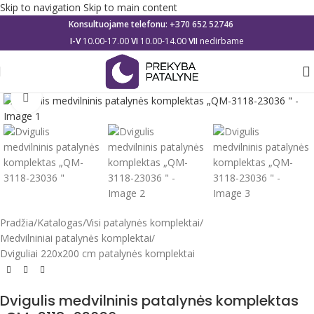
Skip to navigation
Skip to main content
Konsultuojame telefonu:
+370 652 52746
I-V
10.00-17.00
VI
10.00-14.00
VII
nedirbame
Click to enlarge
Pradžia
/
Katalogas
/
Visi patalynės komplektai
/
Medvilniniai patalynės komplektai
/
Dviguliai 220x200 cm patalynės komplektai
Dvigulis medvilninis patalynės komplektas