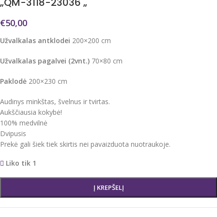
„QM-3118-23036 „
€
50,00
Užvalkalas antklodei
200×200 cm
Užvalkalas pagalvei (2vnt.)
70×80 cm
Paklodė
200×230 cm
Audinys minkštas, švelnus ir tvirtas.
Aukščiausia kokybė!
100% medvilnė
Dvipusis
Prekė gali šiek tiek skirtis nei pavaizduota nuotraukoje.
Liko tik 1
Į KREPŠELĮ