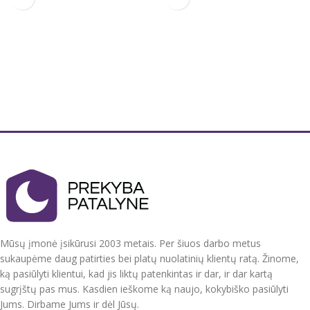
tvirtas.
Užvalkalas antklodei 140x200 cm
Aukščiausia kokybė
100% medvilnė
Užvalkalas pagalvei 60x70 cm 1
Dvipusis
vnt.
Tvirtas, švelnus audinys.
100 % medvilnė
Užvalkalai užsegami
užtrauktukais.
Antklodės užvalkalas užsegamas
spaudėmis, pagalvės užvalkalai
Prekė gali šiek tiek skirtis nei
be užsegimo, su kišenėmis.
pavaizduota nuotraukoje.
Tvirtas, švelnus, natūralus
audinys. Nedažo,
nesiburbuliuoja, spec.
technologijos dėka mažai
glamžosi.
Pagaminta ES.
Mūsų įmonė įsikūrusi 2003 metais. Per šiuos darbo metus
sukaupėme daug patirties bei platų nuolatinių klientų ratą. Žinome,
ką pasiūlyti klientui, kad jis liktų patenkintas ir dar, ir dar kartą
sugrįštų pas mus. Kasdien ieškome ką naujo, kokybiško pasiūlyti
Jums. Dirbame Jums ir dėl Jūsų.