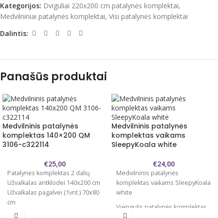
Kategorijos:
Dviguliai 220x200 cm patalynės komplektai
,
Medvilniniai patalynės komplektai
,
Visi patalynės komplektai
Dalintis:
Panašūs produktai
Medvilninis patalynės
Medvilninis patalynės
komplektas 140×200 QM
komplektas vaikams
3106-c322114
SleepyKoala white
€
25,00
€
24,00
Patalynės komplektas 2 dalių
Medvilninis patalynės
Užvalkalas antklodei 140x200 cm
komplektas vaikams SleepyKoala
Užvalkalas pagalvei (1vnt.) 70x80
white
cm
Viengulis patalynės komplektas
Audinys minkštas, švelnus ir
2 dalių