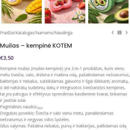
Pradžia
/
Katalogas
/
Namams
/
Naudinga
Muilas – kempinė KOTEM
€
3,50
Kempinė muilas (muilas-kempinė) yra 2-in-1 produktas, kuris vienu
metu šveičia, valo, drėkina ir maitina odą, pašalindamas nešvarumus,
bakterijas ir riebalus, suteikdamas gaivumo ir ilgai išliekantį aromatą,
o dėl natūralių sudėtinių dalių ir integruotos šveičiančios kempinės,
tai yra patogus ir efektyvus sprendimas kasdieninei švarai, tinkamas
ir jautriai odai.
Pagrindinės naudos:
Dvigubas poveikis: Šveičia ir valo vienu metu, panaikindamas
nešvarumus ir negyvas odos ląsteles.
Gilus valymas: Pašalina riebalus, purvą ir bakterijas, palikdamas odą