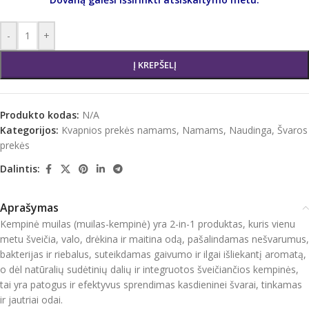
-
+
Į KREPŠELĮ
Produkto kodas:
N/A
Kategorijos:
Kvapnios prekės namams
,
Namams
,
Naudinga
,
Švaros
prekės
Dalintis:
Aprašymas
Kempinė muilas (muilas-kempinė) yra 2-in-1 produktas, kuris vienu
metu šveičia, valo, drėkina ir maitina odą, pašalindamas nešvarumus,
bakterijas ir riebalus, suteikdamas gaivumo ir ilgai išliekantį aromatą,
o dėl natūralių sudėtinių dalių ir integruotos šveičiančios kempinės,
tai yra patogus ir efektyvus sprendimas kasdieninei švarai, tinkamas
ir jautriai odai.