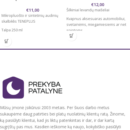
€
12,00
€
11,00
Šilkiniai levandų maišeliai
Mikropluošto ir sintetinių audinių
Kvapnus aksesuaras automobiliui,
skalbiklis TENEPLUS
svetainėms, miegamiesiems ar net
Talpa 250 ml
spintoms.
Pagaminta Vokietijoje
Šilkiniai levandų maišeliai yra
naudojami kaip natūrali apsauga
Teneplus plauna švelniai ir
nuo kandžių, todėl juos galima laikyti
kruopščiai. Spalvos išlieka ryškios
spintoje, patalinės dėžėje,
Specialiai sukurta švelniam
drabužiuose - lieka malonus ir
mikropluošto audiniams. Tinkamas
gaivus levandų kvapas.
sportinei aprangai, apatiniam
Levandų žiedeliai - tai žolė ir po
trikotažui, patalynei.
kažkiek laiko jų kvapas silpnės, tad
tiesiog reikia pakeisti vidų naujais
žiedeliais. Levanda reaguoja į
šilumą ir lietimą, tad gerai kartais
palaikyti rankoje, paminkyti ir
Mūsų įmonė įsikūrusi 2003 metais. Per šiuos darbo metus
subtilus aromatas vėl skleisis. Pats
sukaupėme daug patirties bei platų nuolatinių klientų ratą. Žinome,
žiedas turi savyje eterinio aliejaus,
ką pasiūlyti klientui, kad jis liktų patenkintas ir dar, ir dar kartą
reikia jį tik papurtyti ir kvapas
suintensyvėja.
sugrįštų pas mus. Kasdien ieškome ką naujo, kokybiško pasiūlyti