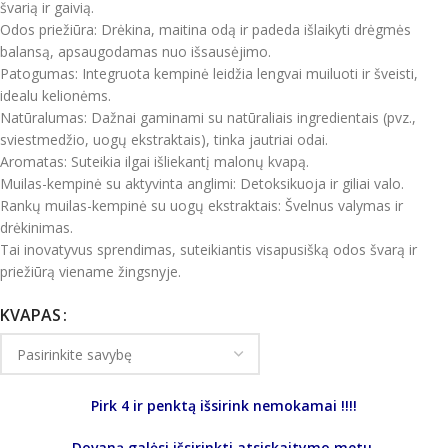
švarią ir gaivią.
Odos priežiūra: Drėkina, maitina odą ir padeda išlaikyti drėgmės
balansą, apsaugodamas nuo išsausėjimo.
Patogumas: Integruota kempinė leidžia lengvai muiluoti ir šveisti,
idealu kelionėms.
Natūralumas: Dažnai gaminami su natūraliais ingredientais (pvz.,
sviestmedžio, uogų ekstraktais), tinka jautriai odai.
Aromatas: Suteikia ilgai išliekantį malonų kvapą.
Muilas-kempinė su aktyvinta anglimi: Detoksikuoja ir giliai valo.
Rankų muilas-kempinė su uogų ekstraktais: Švelnus valymas ir
drėkinimas.
Tai inovatyvus sprendimas, suteikiantis visapusišką odos švarą ir
priežiūrą viename žingsnyje.
KVAPAS
Pirk 4 ir penktą išsirink nemokamai !!!!
Dovaną galėsi išsirinkti atsiskaitymo metu.