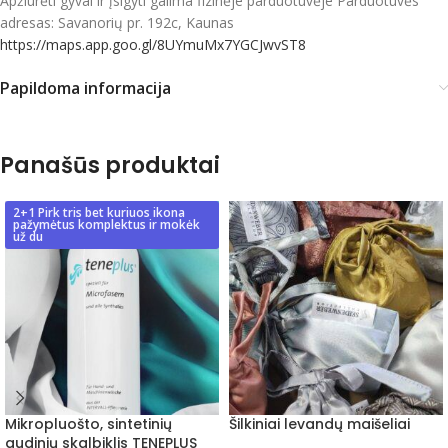
Apžiūrėti gyvai ir įsigyti galima fizinėje parduotuvėje Parduotuvės
adresas: Savanorių pr. 192c, Kaunas
https://maps.app.goo.gl/8UYmuMx7YGCJwvST8
Papildoma informacija
Panašūs produktai
2+1 Pirk tris bet kuriuos ikona
pažymėtus komplektus ir mokėk
už du
Mikropluošto, sintetinių
Šilkiniai levandų maišeliai
audinių skalbiklis TENEPLUS