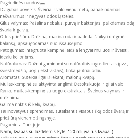
Pagrindinės naudos:
Dvigubas poveikis: Šveičia ir valo vienu metu, panaikindamas
nešvarumus ir negyvas odos ląsteles.
Gilus valymas: Pašalina riebalus, purvą ir bakterijas, palikdamas odą
švarią ir gaivią.
Odos priežiūra: Drėkina, maitina odą ir padeda išlaikyti drėgmės
balansą, apsaugodamas nuo išsausėjimo.
Patogumas: Integruota kempinė leidžia lengvai muiluoti ir šveisti,
idealu kelionėms.
Natūralumas: Dažnai gaminami su natūraliais ingredientais (pvz.,
sviestmedžio, uogų ekstraktais), tinka jautriai odai.
Aromatas: Suteikia ilgai išliekantį malonų kvapą.
Muilas-kempinė su aktyvinta anglimi: Detoksikuoja ir giliai valo.
Rankų muilas-kempinė su uogų ekstraktais: Švelnus valymas ir
drėkinimas.
Galima rinktis iš kelių kvapų.
Tai inovatyvus sprendimas, suteikiantis visapusišką odos švarą ir
priežiūrą viename žingsnyje.
Pagaminta Turkijoje
Namų kvapas su lazdelėmis Eyfel 120 ml( įvairūs kvapai )