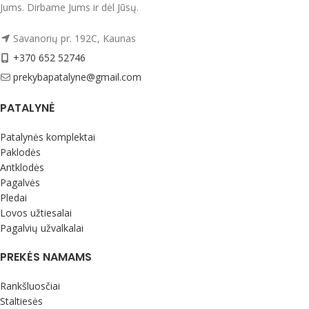
Ypač tinka vaikams. Jie gali žaisti su
Jums. Dirbame Jums ir dėl Jūsų.
maišeliu prieš miegą, minkyti
rankoje, padėti prie pagalvės ir
Savanorių pr. 192C, Kaunas
jausti švelnų levandų kvapą.
+370 652 52746
100% natūralaus šilko maišelis su
prekybapatalyne@gmail.com
viduje įdėtu levandų maišeliu.
Pripildytas išskirtinių levandų, jis ilgą
PATALYNĖ
laiką suteikia gėlių ir atpalaiduojantį
aromatą.
Patalynės komplektai
Užpildo kiekis apie 14 gr.
Paklodės
Antklodės
Maišelio dydis apie 10 cm x 8 cm
Pagalvės
Pagaminta Vokietijoje.
Pledai
Lovos užtiesalai
Pagalvių užvalkalai
PREKĖS NAMAMS
Rankšluosčiai
Staltiesės