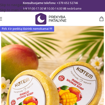
Konsultuojame telefonu:
+370 652 52746
Skip to navigation
I-V
10.00-17.00
VI
10.00-14.00
VII
nedirbame
Skip to main content
Pirk 4 ir penktą išsirink nemokamai !!!!