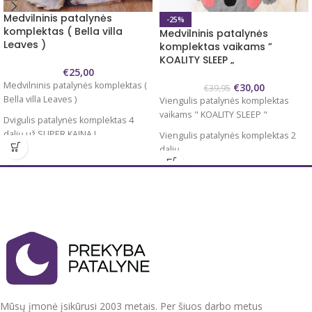
Medvilninis patalynės
-25%
komplektas ( Bella villa
Medvilninis patalynės
Leaves )
komplektas vaikams ”
KOALITY SLEEP „
€
25,00
Medvilninis patalynės komplektas (
€
30,00
€
39,95
Bella villa Leaves )
Viengulis patalynės komplektas
vaikams " KOALITY SLEEP "
Dvigulis patalynės komplektas 4
dalių už SUPER KAINĄ !
Viengulis patalynės komplektas 2
dalių
Audinys 100 % medvilnė
Užvalkalas antklodei 140x200/220
Komplektą sudaro :
cm
Antklodės užvalkalas 200x220 cm
Užvalkalas pagalvei 60x70 cm 1 vnt.
Paklodė 230x240 cm ( be gumos, lygi
100 % medvilnė
)
Antklodės užvalkalas užsegamas
Pagalvių užvalkalai 50x70 cm 2 vnt.
spaudėmis , pagalvės užvalkalai be
Antklodės užvalkalas užsegamas
užsegimo, su kišenėmis.
užtrauktuku, pagalvių užvalkalai su
Tvirtas, švelnus, natūralus audinys.
oxford apsiuvimu voko tipo
Mūsų įmonė įsikūrusi 2003 metais. Per šiuos darbo metus
Nedažo, nesiburbuliuoja, spec.