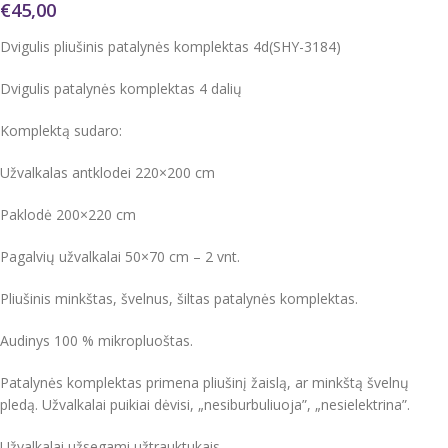
€
45,00
Dvigulis pliušinis patalynės komplektas 4d(SHY-3184)
Dvigulis patalynės komplektas 4 dalių
Komplektą sudaro:
Užvalkalas antklodei 220×200 cm
Paklodė 200×220 cm
Pagalvių užvalkalai 50×70 cm – 2 vnt.
Pliušinis minkštas, švelnus, šiltas patalynės komplektas.
Audinys 100 % mikropluoštas.
Patalynės komplektas primena pliušinį žaislą, ar minkštą švelnų
pledą. Užvalkalai puikiai dėvisi, „nesiburbuliuoja”, „nesielektrina”.
Užvalkalai užsegami užtrauktukais.