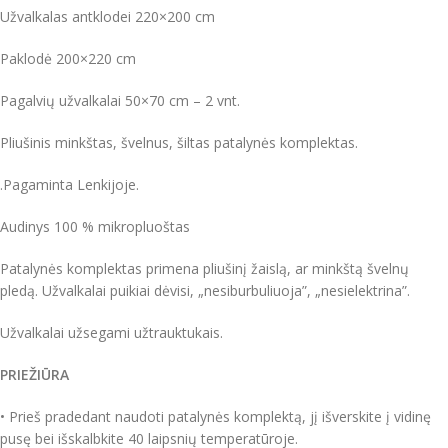
Užvalkalas antklodei 220×200 cm
Paklodė 200×220 cm
Pagalvių užvalkalai 50×70 cm – 2 vnt.
Pliušinis minkštas, švelnus, šiltas patalynės komplektas.
.Pagaminta Lenkijoje.
Audinys 100 % mikropluoštas
Patalynės komplektas primena pliušinį žaislą, ar minkštą švelnų
pledą. Užvalkalai puikiai dėvisi, „nesiburbuliuoja”, „nesielektrina”.
Užvalkalai užsegami užtrauktukais.
PRIEŽIŪRA
• Prieš pradedant naudoti patalynės komplektą, jį išverskite į vidinę
pusę bei išskalbkite 40 laipsnių temperatūroje.