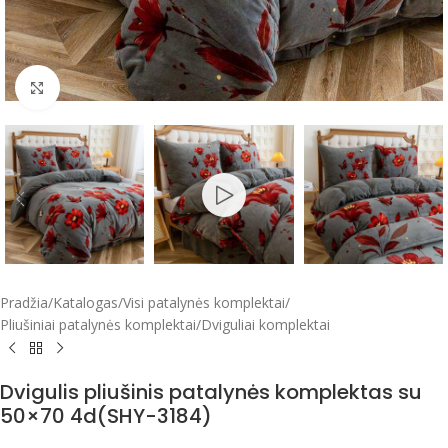
Click to enlarge
Pradžia
/
Katalogas
/
Visi patalynės komplektai
/
Pliušiniai patalynės komplektai
/
Dviguliai komplektai
Dvigulis pliušinis patalynės komplektas su
50×70 4d(SHY-3184)