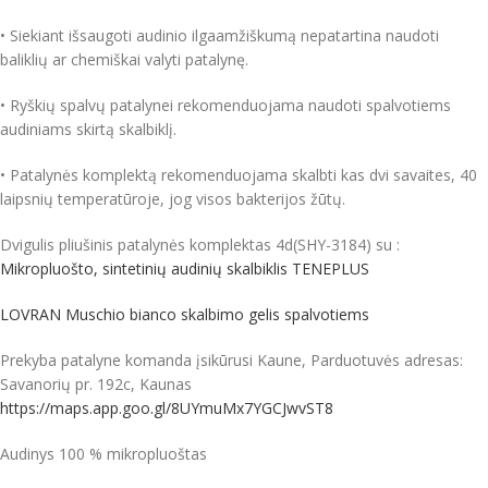
• Siekiant išsaugoti audinio ilgaamžiškumą nepatartina naudoti
baliklių ar chemiškai valyti patalynę.
• Ryškių spalvų patalynei rekomenduojama naudoti spalvotiems
audiniams skirtą skalbiklį.
• Patalynės komplektą rekomenduojama skalbti kas dvi savaites, 40
laipsnių temperatūroje, jog visos bakterijos žūtų.
Dvigulis pliušinis patalynės komplektas 4d(SHY-3184) su :
Mikropluošto, sintetinių audinių skalbiklis TENEPLUS
LOVRAN Muschio bianco skalbimo gelis spalvotiems
Prekyba patalyne komanda įsikūrusi Kaune, Parduotuvės adresas:
Savanorių pr. 192c, Kaunas
https://maps.app.goo.gl/8UYmuMx7YGCJwvST8
Audinys 100 % mikropluoštas