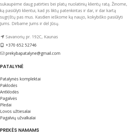
įvilkimas.
sukaupėme daug patirties bei platų nuolatinių klientų ratą. Žinome,
technologijos dėka mažai glamžosi.
Patalynės komplektai supakuoti
ką pasiūlyti klientui, kad jis liktų patenkintas ir dar, ir dar kartą
Supakuotas į praktišką maišelį su
dailioje dėžutėje. Tinkami dovanoti.
sugrįštų pas mus. Kasdien ieškome ką naujo, kokybiško pasiūlyti
užtrauktuku, kurį jūsų vaikas galės ir
Jums. Dirbame Jums ir dėl Jūsų.
Pagaminta Ukrainoje.
toliau naudoti.
Priežiūra:
Pagaminta ES.
Savanorių pr. 192C, Kaunas
Skalbti išverstus į blogąją pusę iki 40
+370 652 52746
laipsnių temperatūroje, su panašių
prekybapatalyne@gmail.com
spalvų skalbiniais.
Rekomenduojame naudoti
PATALYNĖ
tausojantį medvilninių audinių
skalbiklį
Medvilninių, lininių audinių
skalbiklis TENETEX
Patalynės komplektai
Paklodės
Antklodės
Pagalvės
Pledai
Lovos užtiesalai
Pagalvių užvalkalai
PREKĖS NAMAMS