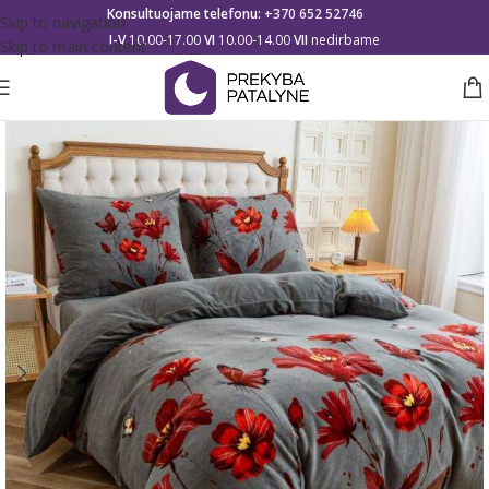
Konsultuojame telefonu:
+370 652 52746
Skip to navigation
I-V
10.00-17.00
VI
10.00-14.00
VII
nedirbame
Skip to main content