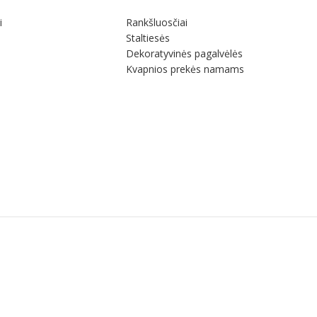
i
Rankšluosčiai
Staltiesės
Dekoratyvinės pagalvėlės
Kvapnios prekės namams