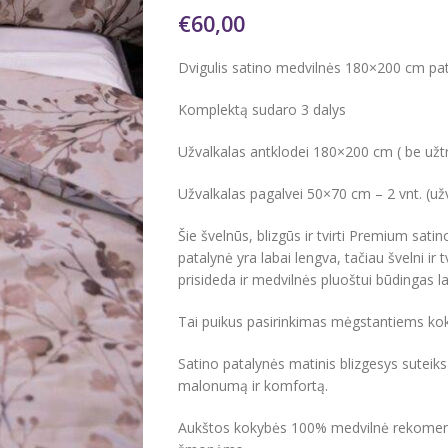
€
60,00
Dvigulis satino medvilnės 180×200 cm pat
Komplektą sudaro 3 dalys
Užvalkalas antklodei 180×200 cm ( be užt
Užvalkalas pagalvei 50×70 cm – 2 vnt. (už
Šie švelnūs, blizgūs ir tvirti Premium sati
patalynė yra labai lengva, tačiau švelni ir t
prisideda ir medvilnės pluoštui būdingas
Tai puikus pasirinkimas mėgstantiems kokyb
Satino patalynės matinis blizgesys suteik
malonumą ir komfortą.
Aukštos kokybės 100% medvilnė rekomend