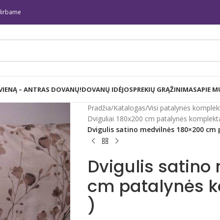
irbame
 VIENĄ – ANTRAS DOVANŲ!
DOVANŲ IDĖJOS
PREKIŲ GRĄŽINIMAS
APIE M
Pradžia
/
Katalogas
/
Visi patalynės komplek
Dviguliai 180x200 cm patalynės komplekt
Dvigulis satino medvilnės 180×200 cm 
Dvigulis satino
cm patalynės k
)