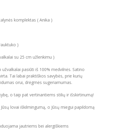
alynės komplektas ( Anika )
rauktuko )
valkalai su 25 cm užlenkimu )
no užvalkalai pasiūti iš 100% medvilnės. Satino
virta. Tai labai praktiškos savybės, prie kurių
 laidumas orui, drėgmės sugeriamumas.
ę, o taip pat vertinantiems stilių ir išskirtinumą!
s Jūsų lovai iškilmingumą, o Jūsų miegui papildomą
uojama jautriems bei alergiškiems