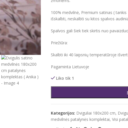
žmonėms.
100% medvilnė, Premium satinas ( tanki
išskalbti, neskalbti su kitos spalvos audini
Spalvos gali šiek tiek skirtis nuo pavaizd
Priežiūra:
Skalbti iki 40 laipsnių temperatūroje išver
Pagaminta Lietuvoje
Liko tik 1
Kategorijos:
Dviguliai 180x200 cm
,
Dvigu
medvilnės patalynės komplektai
,
Visi pat