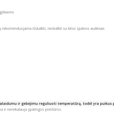
giškiems
 rekomenduojama išskalbti, neskalbti su kitos spalvos audiniais
alaidumu ir gebėjimu reguliuoti temperatūrą, todėl yra puikus
a ir nereikalauja ypatingos priežiūros.