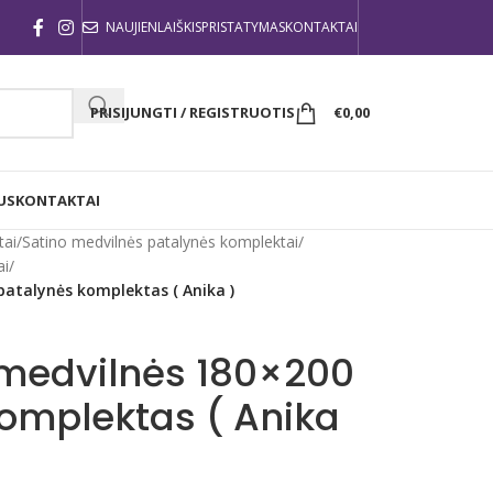
NAUJIENLAIŠKIS
PRISTATYMAS
KONTAKTAI
PRISIJUNGTI / REGISTRUOTIS
€
0,00
US
KONTAKTAI
tai
/
Satino medvilnės patalynės komplektai
/
ai
/
patalynės komplektas ( Anika )
 medvilnės 180×200
omplektas ( Anika