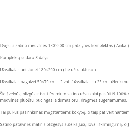
Dvigulis satino medvilnės 180×200 cm patalynės komplektas ( Anika )
Komplektą sudaro 3 dalys
Užvalkalas antklodei 180×200 cm ( be užtrauktuko )
Užvalkalas pagalvei 50×70 cm – 2 vnt. (užvalkalai su 25 cm užlenkimu
Šie švelnūs, blizgūs ir tvirti Premium satino užvalkalai pasiūti iš 100% m
medvilnės pluoštui būdingas laidumas orui, drėgmės sugeriamumas.
Tai puikus pasirinkimas mėgstantiems kokybę, o taip pat vertinantiems 
Satino patalynės matinis blizgesys suteiks Jūsų lovai iškilmingumą, 