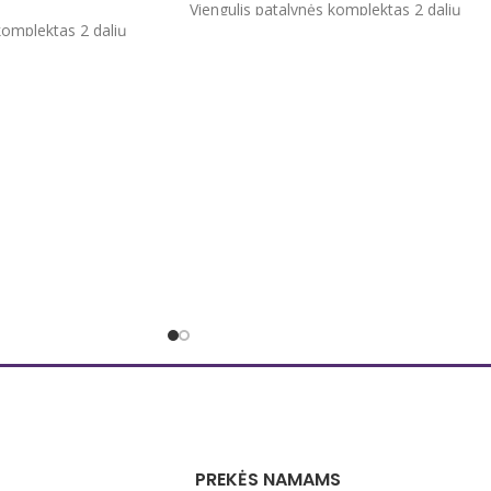
Viengulis patalynės komplektas 2 dalių
komplektas 2 dalių
Užvalkalas antklodei 140x200/220 cm
i 140x200/220 cm
Užvalkalas pagalvei 60x70 cm 1 vnt.
60x70 cm 1 vnt.
100 % medvilnė
Antklodės užvalkalas užsegamas
as užsegamas
spaudėmis , pagalvės užvalkalai be
 užvalkalai be
užsegimo, su kišenėmis.
mis.
Tvirtas, švelnus, natūralus audinys. Nedaž
tūralus audinys. Nedažo,
nesiburbuliuoja, spec. technologijos dėka
c. technologijos dėka
mažai glamžosi.
Supakuotas į praktišką maišelį su
ką maišelį su
užtrauktuku, kurį jūsų vaikas galės ir toliau
ų vaikas galės ir toliau
naudoti.
Pagaminta ES.
PREKĖS NAMAMS