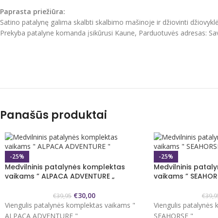
Paprasta priežiūra:
Satino patalynę galima skalbti skalbimo mašinoje ir džiovinti džiovyk
Prekyba patalyne komanda įsikūrusi Kaune, Parduotuvės adresas: Sa
Panašūs produktai
-25%
-25%
Medvilninis patalynės komplektas
Medvilninis patal
vaikams ” ALPACA ADVENTURE „
vaikams ” SEAHOR
€
30,00
€
39,95
€
39,9
Viengulis patalynės komplektas vaikams "
Viengulis patalynės
ALPACA ADVENTURE "
SEAHORSE "