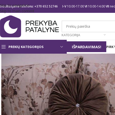
Skip to navigation
onsultuojame telefonu:
+370 652 52746
I-V
10.00-17.00
VI
10.00-14.00
VII
ned
Skip to main content
KATEGORIJA
IŠPARDAVIMAS!
PREKIŲ KATEGORIJOS
PIRK