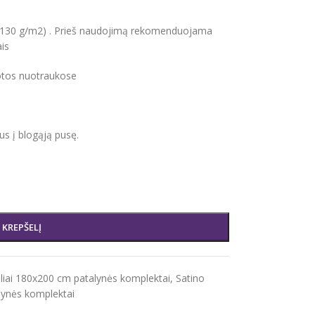
s 130 g/m2) . Prieš naudojimą rekomenduojama
ais
uotos nuotraukose
tus į blogąją pusę.
Į KREPŠELĮ
liai 180x200 cm patalynės komplektai
,
Satino
alynės komplektai