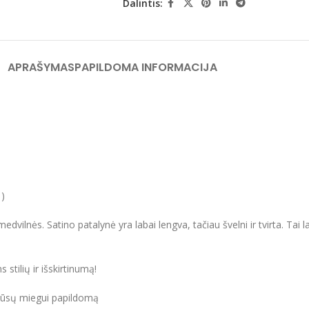
Dalintis:
APRAŠYMAS
PAPILDOMA INFORMACIJA
 )
edvilnės. Satino patalynė yra labai lengva, tačiau švelni ir tvirta. Tai l
stilių ir išskirtinumą!
o Jūsų miegui papildomą