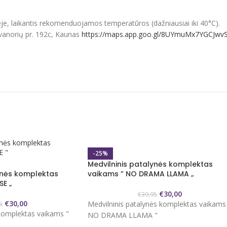
lėje, laikantis rekomenduojamos temperatūros (dažniausiai iki 40°C).
vanorių pr. 192c, Kaunas
https://maps.app.goo.gl/8UYmuMx7YGCJwv
-25%
Medvilninis patalynės komplektas
ynės komplektas
vaikams ” NO DRAMA LLAMA „
SE „
€
30,00
€
39,95
€
30,00
Medvilninis patalynės komplektas vaikams
5
 komplektas vaikams "
NO DRAMA LLAMA "