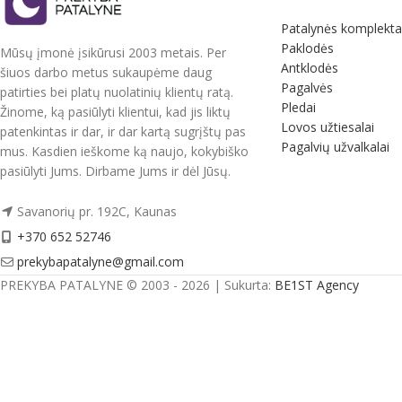
Patalynės komplekta
Paklodės
Mūsų įmonė įsikūrusi 2003 metais. Per
Antklodės
šiuos darbo metus sukaupėme daug
Pagalvės
patirties bei platų nuolatinių klientų ratą.
Pledai
Žinome, ką pasiūlyti klientui, kad jis liktų
Lovos užtiesalai
patenkintas ir dar, ir dar kartą sugrįštų pas
Pagalvių užvalkalai
mus. Kasdien ieškome ką naujo, kokybiško
pasiūlyti Jums. Dirbame Jums ir dėl Jūsų.
Savanorių pr. 192C, Kaunas
+370 652 52746
prekybapatalyne@gmail.com
PREKYBA PATALYNE © 2003 - 2026 | Sukurta:
BE1ST Agency