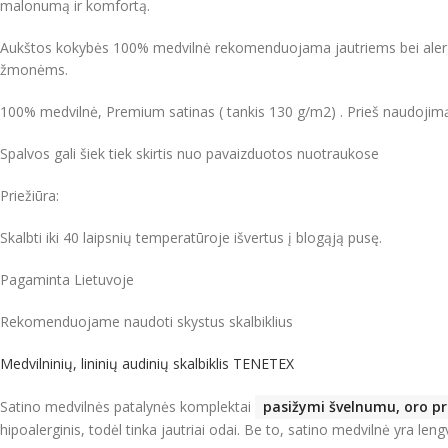
malonumą ir komfortą.
Aukštos kokybės 100% medvilnė rekomenduojama jautriems bei aler
žmonėms.
100% medvilnė, Premium satinas ( tankis 130 g/m2) . Prieš naudojimą
Spalvos gali šiek tiek skirtis nuo pavaizduotos nuotraukose
Priežiūra:
Skalbti iki 40 laipsnių temperatūroje išvertus į blogąją pusę.
Pagaminta Lietuvoje
Rekomenduojame naudoti skystus skalbiklius
Medvilninių, lininių audinių skalbiklis TENETEX
Satino medvilnės patalynės komplektai
pasižymi švelnumu, oro pr
hipoalerginis, todėl tinka jautriai odai.
Be to, satino medvilnė yra lengv