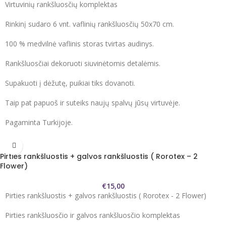
Virtuvinių rankšluosčių komplektas
Rinkinį sudaro 6 vnt. vaflinių rankšluosčių 50x70 cm.
100 % medvilnė vaflinis storas tvirtas audinys.
Rankšluosčiai dekoruoti siuvinėtomis detalėmis.
Supakuoti į dėžutę, puikiai tiks dovanoti.
Taip pat papuoš ir suteiks naujų spalvų jūsų virtuvėje.
Pagaminta Turkijoje.
Pirties rankšluostis + galvos rankšluostis ( Rorotex – 2
Flower)
€
15,00
Pirties rankšluostis + galvos rankšluostis ( Rorotex - 2 Flower)
Pirties rankšluosčio ir galvos rankšluosčio komplektas