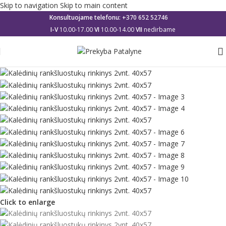
Skip to navigation
Skip to main content
Konsultuojame telefonu:
+370 652 52746
I-V
10.00-17.00
VI
10.00-14.00
VII
nedirbame
Click to enlarge