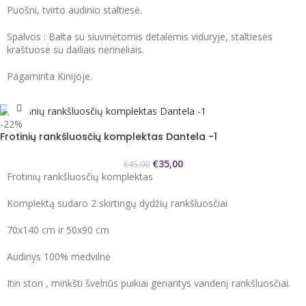
Puošni, tvirto audinio staltiesė.
Spalvos : Balta su siuvinėtomis detalėmis viduryje, staltiesės
kraštuose su dailiais nėrinėliais.
Pagaminta Kinijoje.
-22%
Frotinių rankšluosčių komplektas Dantela -1
€
35,00
€
45,00
Frotinių rankšluosčių komplektas
Komplektą sudaro 2 skirtingų dydžių rankšluosčiai
70x140 cm ir 50x90 cm
Audinys 100% medvilnė
Itin stori , minkšti švelnūs puikiai geriantys vandenį rankšluosčiai.