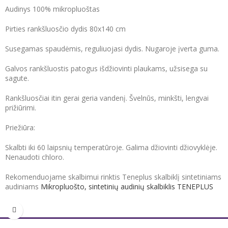
Audinys 100% mikropluoštas
Pirties rankšluosčio dydis 80x140 cm
Susegamas spaudėmis, reguliuojasi dydis. Nugaroje įverta guma.
Galvos rankšluostis patogus išdžiovinti plaukams, užsisega su
sagute.
Rankšluosčiai itin gerai geria vandenį. Švelnūs, minkšti, lengvai
prižiūrimi.
Priežiūra:
Skalbti iki 60 laipsnių temperatūroje. Galima džiovinti džiovyklėje.
Nenaudoti chloro.
Rekomenduojame skalbimui rinktis Teneplus skalbiklį sintetiniams
audiniams
Mikropluošto, sintetinių audinių skalbiklis TENEPLUS