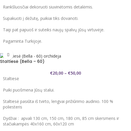
Rankšluosčiai dekoruoti siuvinėtomis detalėmis.
Supakuoti į dėžutę, puikiai tiks dovanoti.
Taip pat papuoš ir suteiks naujų spalvų jūsų virtuvėje.
Pagaminta Turkijoje.
Staltiesė (Bella – 60)
€
20,00
–
€
50,00
Staltiesė
Puiki puošmena Jūsų stalui.
Staltiesė pasiūta iš tvirto, lengvai prižiūrimo audinio. 100 %
poliesteris
Dydžiai : apvali 130 cm, 150 cm, 180 cm, 85 cm skersmens ir
stačiakampės 40x160 cm, 60x120 cm