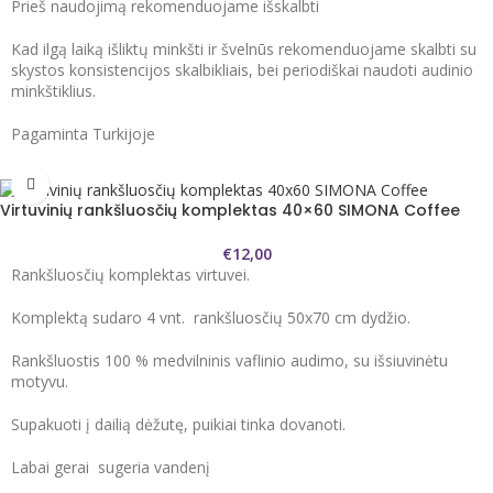
Prieš naudojimą rekomenduojame išskalbti
Kad ilgą laiką išliktų minkšti ir švelnūs rekomenduojame skalbti su
skystos konsistencijos skalbikliais, bei periodiškai naudoti audinio
minkštiklius.
Pagaminta Turkijoje
Virtuvinių rankšluosčių komplektas 40×60 SIMONA Coffee
€
12,00
Rankšluosčių komplektas virtuvei.
Komplektą sudaro 4 vnt. rankšluosčių 50x70 cm dydžio.
Rankšluostis 100 % medvilninis vaflinio audimo, su išsiuvinėtu
motyvu.
Supakuoti į dailią dėžutę, puikiai tinka dovanoti.
Labai gerai sugeria vandenį