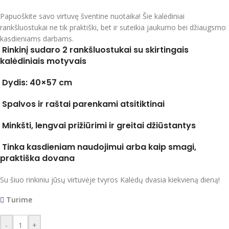
Papuoškite savo virtuvę šventine nuotaika! Šie kalėdiniai
rankšluostukai ne tik praktiški, bet ir suteikia jaukumo bei džiaugsmo
kasdieniams darbams.
Rinkinį sudaro 2 rankšluostukai su skirtingais
kalėdiniais motyvais
Dydis: 40×57 cm
Spalvos ir raštai parenkami atsitiktinai
Minkšti, lengvai prižiūrimi ir greitai džiūstantys
Tinka kasdieniam naudojimui arba kaip smagi,
praktiška dovana
Su šiuo rinkiniu jūsų virtuvėje tvyros Kalėdų dvasia kiekvieną dieną!
Turime
-
+