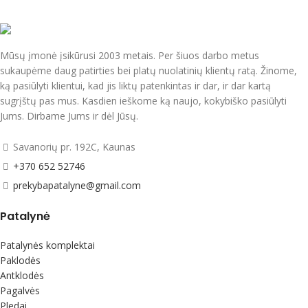
Mūsų įmonė įsikūrusi 2003 metais. Per šiuos darbo metus
sukaupėme daug patirties bei platų nuolatinių klientų ratą. Žinome,
ką pasiūlyti klientui, kad jis liktų patenkintas ir dar, ir dar kartą
sugrįštų pas mus. Kasdien ieškome ką naujo, kokybiško pasiūlyti
Jums. Dirbame Jums ir dėl Jūsų.
Savanorių pr. 192C, Kaunas
+370 652 52746
prekybapatalyne@gmail.com
Patalynė
Patalynės komplektai
Paklodės
Antklodės
Pagalvės
Pledai