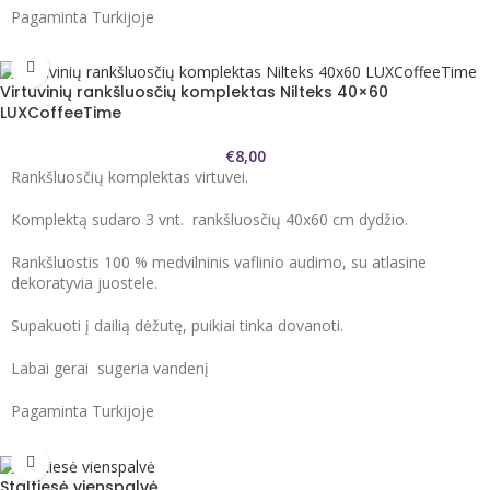
Pagaminta Turkijoje
Virtuvinių rankšluosčių komplektas Nilteks 40×60
LUXCoffeeTime
€
8,00
Rankšluosčių komplektas virtuvei.
Komplektą sudaro 3 vnt. rankšluosčių 40x60 cm dydžio.
Rankšluostis 100 % medvilninis vaflinio audimo, su atlasine
dekoratyvia juostele.
Supakuoti į dailią dėžutę, puikiai tinka dovanoti.
Labai gerai sugeria vandenį
Pagaminta Turkijoje
Staltiesė vienspalvė