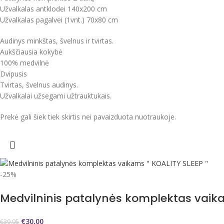
Užvalkalas antklodei 140x200 cm
Užvalkalas pagalvei (1vnt.) 70x80 cm
Audinys minkštas, švelnus ir tvirtas.
Aukščiausia kokybė
100% medvilnė
Dvipusis
Tvirtas, švelnus audinys.
Užvalkalai užsegami užtrauktukais.
Prekė gali šiek tiek skirtis nei pavaizduota nuotraukoje.
-25%
Medvilninis patalynės komplektas vaika
€
30,00
€
39,95