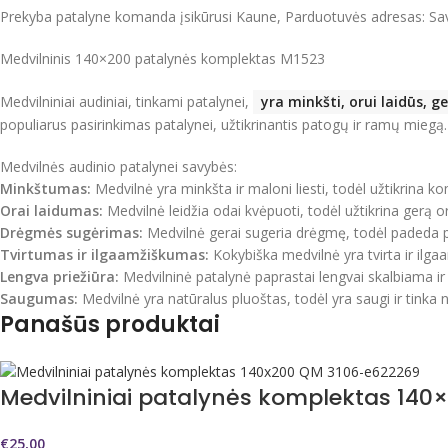
Prekyba patalyne komanda įsikūrusi Kaune, Parduotuvės adresas: Sa
Medvilninis 140×200 patalynės komplektas M1523
Medvilniniai audiniai, tinkami patalynei,
yra minkšti, orui laidūs, 
populiarus pasirinkimas patalynei, užtikrinantis patogų ir ramų miegą.
Medvilnės audinio patalynei savybės:
Minkštumas:
Medvilnė yra minkšta ir maloni liesti, todėl užtikrina 
Orai laidumas:
Medvilnė leidžia odai kvėpuoti, todėl užtikrina gerą or
Drėgmės sugėrimas:
Medvilnė gerai sugeria drėgmę, todėl padeda 
Tvirtumas ir ilgaamžiškumas:
Kokybiška medvilnė yra tvirta ir ilgaa
Lengva priežiūra:
Medvilninė patalynė paprastai lengvai skalbiama ir
Saugumas:
Medvilnė yra natūralus pluoštas, todėl yra saugi ir tink
Panašūs produktai
Medvilniniai patalynės komplektas 14
€
25,00