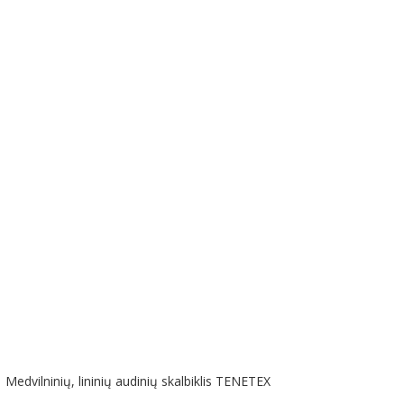
į
Medvilninių, lininių audinių skalbiklis TENETEX