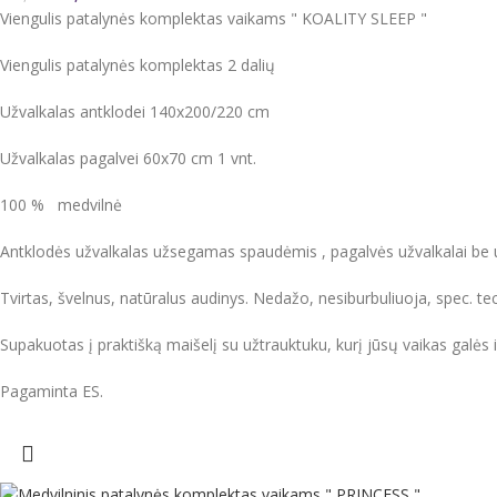
Viengulis patalynės komplektas vaikams " KOALITY SLEEP "
Viengulis patalynės komplektas 2 dalių
Užvalkalas antklodei 140x200/220 cm
Užvalkalas pagalvei 60x70 cm 1 vnt.
100 % medvilnė
Antklodės užvalkalas užsegamas spaudėmis , pagalvės užvalkalai be 
Tvirtas, švelnus, natūralus audinys. Nedažo, nesiburbuliuoja, spec. t
Supakuotas į praktišką maišelį su užtrauktuku, kurį jūsų vaikas galės i
Pagaminta ES.