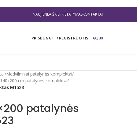
NAUJIENLAIŠKIS
PRISTATYMAS
KONTAKTAI
PRISIJUNGTI / REGISTRUOTIS
€
0,00
tai
/
Medvilniniai patalynės komplektai
/
i 140x200 cm patalynės komplektai
/
ektas M1523
0×200 patalynės
523