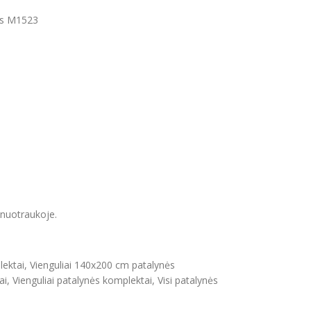
as M1523
a nuotraukoje.
lektai
,
Vienguliai 140x200 cm patalynės
ai
,
Vienguliai patalynės komplektai
,
Visi patalynės