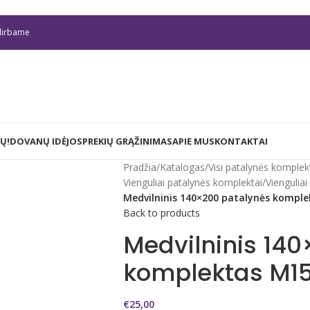
irbame
Ų!
DOVANŲ IDĖJOS
PREKIŲ GRĄŽINIMAS
APIE MUS
KONTAKTAI
Pradžia
/
Katalogas
/
Visi patalynės komplek
Vienguliai patalynės komplektai
/
Viengulia
Medvilninis 140×200 patalynės kompl
Back to products
Medvilninis 14
komplektas M1
€
25,00