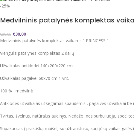
-25%
Medvilninis patalynės komplektas vaik
€
30,00
€
39,95
Medvilninis patalynės komplektas vaikams " PRINCESS "
Viengulis patalynės komplektas 2 dalių
Užvalkalas antklodei 140x200/220 cm
Užvalkalas pagalvei 60x70 cm 1 vnt.
100 % medvilnė
Antklodės užvalkalas užsegamas spaudėmis , pagalvės užvalkalai be 
Tvirtas, švelnus, natūralus audinys. Nedažo, nesiburbuliuoja, spec. t
Supakuotas į praktišką maišelį su užtrauktuku, kurį jūsų vaikas galės i