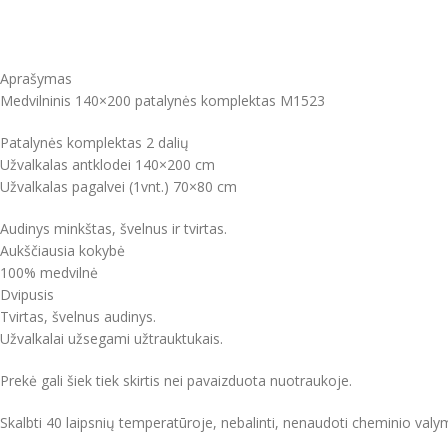
Aprašymas
Medvilninis 140×200 patalynės komplektas M1523
Patalynės komplektas 2 dalių
Užvalkalas antklodei 140×200 cm
Užvalkalas pagalvei (1vnt.) 70×80 cm
Audinys minkštas, švelnus ir tvirtas.
Aukščiausia kokybė
100% medvilnė
Dvipusis
Tvirtas, švelnus audinys.
Užvalkalai užsegami užtrauktukais.
Prekė gali šiek tiek skirtis nei pavaizduota nuotraukoje.
Skalbti 40 laipsnių temperatūroje, nebalinti, nenaudoti cheminio val