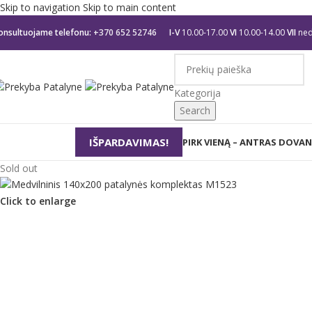
Skip to navigation
Skip to main content
onsultuojame telefonu:
+370 652 52746
I-V
10.00-17.00
VI
10.00-14.00
VII
ned
Kategorija
Search
IŠPARDAVIMAS!
rekių kategorijos
PIRK VIENĄ – ANTRAS DOVAN
Sold out
Click to enlarge