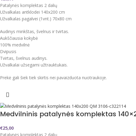
Patalynės komplektas 2 dalių
Užvalkalas antklodei 140x200 cm
Užvalkalas pagalvei (1vnt.) 70x80 cm
Audinys minkštas, švelnus ir tvirtas.
Aukščiausia kokybė
100% medvilnė
Dvipusis
Tvirtas, švelnus audinys.
Užvalkalai užsegami užtrauktukais.
Prekė gali šiek tiek skirtis nei pavaizduota nuotraukoje.
Medvilninis patalynės komplektas 140×
€
25,00
Patalynės komplektas 2 dalių