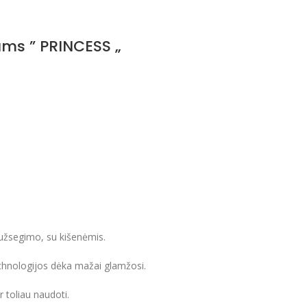
ams ” PRINCESS „
užsegimo, su kišenėmis.
echnologijos dėka mažai glamžosi.
r toliau naudoti.