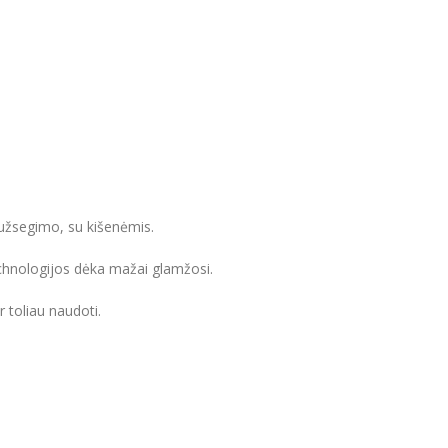
užsegimo, su kišenėmis.
echnologijos dėka mažai glamžosi.
r toliau naudoti.