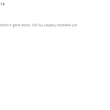
ST8
rižiūrimi ir gerai dėvisi. Dėl šių savybių medvilnė yra