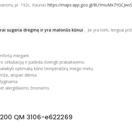
vanorių pr. 192c, Kaunas
https://maps.app.goo.gl/8UYmuMx7YGCJwv
gerai sugeria drėgmę ir yra malonūs kūnui
. Jie yra tvirti, lengvai p
komfortą miegant.
o cirkuliaciją ir padeda išvengti prakaitavimo.
palaikyti optimalią kūno temperatūrą miego metu.
mžė, atspari dilimui.
 lyginama.
a net alergiškiems žmonėms.
0×200 QM 3106-e622269