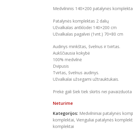
Medvilninis 140×200 patalynės komplekt
Patalynės komplektas 2 dalių
Užvalkalas antklodei 140×200 cm
Užvalkalas pagalvei (1vnt.) 70×80 cm
Audinys minkštas, švelnus ir tvirtas.
Aukščiausia kokybė
100% medvilnė
Dvipusis
Tvirtas, švelnus audinys.
Užvalkalai užsegami užtrauktukais.
Prekė gali šiek tiek skirtis nei pavaizduot
Neturime
Kategorijos:
Medvilniniai patalynės komp
komplektai
,
Vienguliai patalynės komplekt
komplektai