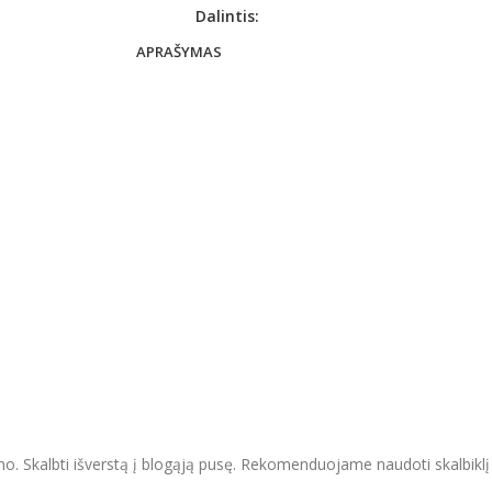
Dalintis:
APRAŠYMAS
ymo. Skalbti išverstą į blogąją pusę. Rekomenduojame naudoti skalbikl