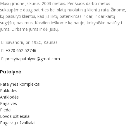
Mūsų įmonė įsikūrusi 2003 metais. Per šiuos darbo metus
sukaupėme daug patirties bei platų nuolatinių klientų ratą. Žinome,
ką pasiūlyti klientui, kad jis liktų patenkintas ir dar, ir dar kartą
sugrįštų pas mus. Kasdien ieškome ką naujo, kokybiško pasiūlyti
Jums. Dirbame Jums ir dėl Jūsų.
Savanorių pr. 192C, Kaunas
+370 652 52746
prekybapatalyne@gmail.com
Patalynė
Patalynės komplektai
Paklodės
Antklodės
Pagalvės
Pledai
Lovos užtiesalai
Pagalvių užvalkalai