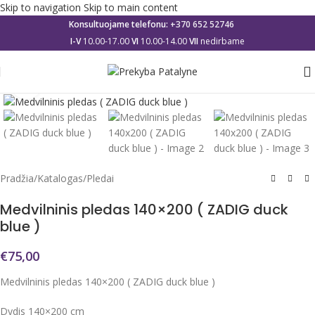
Skip to navigation
Skip to main content
Konsultuojame telefonu:
+370 652 52746
I-V
10.00-17.00
VI
10.00-14.00
VII
nedirbame
Click to enlarge
Pradžia
/
Katalogas
/
Pledai
Medvilninis pledas 140×200 ( ZADIG duck
blue )
€
75,00
Medvilninis pledas 140×200 ( ZADIG duck blue )
Dydis 140×200 cm