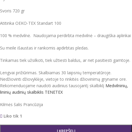
Svoris 720 gr
Atitinka OEKO-TEX Standart 100
100 % medvilnė. Naudojama perdirbta medvilnė – draugiška aplinkai
Su meile išaustas ir rankomis apdirbtas pledas.
Tinkamas tiek užsilkoti, tiek užtiesti baldus, ar net pasitiesti gamtoje.
Lengvai prižiūrimas. Skalbiamas 30 laipsnių temperatūroje.
Nedžiovinti džiovyklėje, vietoje to rinkitės džiovinimą gryname ore.
Rekomenduojame naudoti audinius tausojantį skalbiklį
Medvilninių,
lininių audinių skalbiklis TENETEX
Kilmės šalis Prancūzija
Liko tik 1
Į KREPŠELĮ