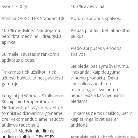
Svoris 720 gr
100 % avies vilna
Atitinka OEKO-TEX Standart 100
Bordo-raudonos spalvos.
100 % medvilnė. Naudojama
Pledas plonas , bet labai šiltas
perdirbta medvilnė - draugiška
jaukus.
aplinkai
Pledo abi pusės vienodos
Su meile išaustas ir rankomis
spalvos.
apdirbtas pledas.
Šie pledai pasižymi švelnumu,
Tinkamas tiek užsilkoti, tiek
"nekanda" kaip dauguma
užtiesti baldus, ar net pasitiesti
vilnonių produktų. Dėka
gamtoje.
specialios apdirbimo
technologijos švelnumu
nenusileidžia kašmyriniams
Lengvai prižiūrimas. Skalbiamas
pledams.
30 laipsnių temperatūroje.
Nedžiovinti džiovyklėje, vietoje
to rinkitės džiovinimą gryname
Tinkamas ne tik užsikloti, bet ir
ore. Rekomenduojame naudoti
kaip stilinga lovatiesė ar
audinius tausojantį
antklodė.
skalbiklį
Medvilninių, lininių
audinių skalbiklis TENETEX
Atspalvis gali šiek tiek skirtis nuo