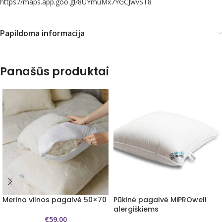
https://maps.app.goo.gl/8UYmuMx7YGCJwvST8
Papildoma informacija
Panašūs produktai
Merino vilnos pagalvė 50×70
Pūkinė pagalvė MiPROwell
alergiškiems
€
59,00