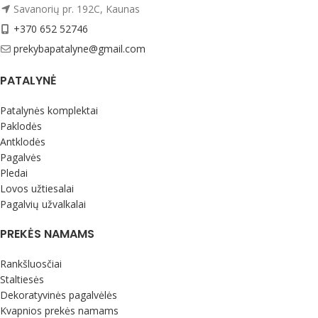
miegantiems ant nugaros.
Savanorių pr. 192C, Kaunas
Pagalvės užsakomos. Pristatymas 4-
+370 652 52746
5 savaitės.
prekybapatalyne@gmail.com
PATALYNĖ
Patalynės komplektai
Paklodės
Antklodės
Pagalvės
Pledai
Lovos užtiesalai
Pagalvių užvalkalai
PREKĖS NAMAMS
Rankšluosčiai
Staltiesės
Dekoratyvinės pagalvėlės
Kvapnios prekės namams