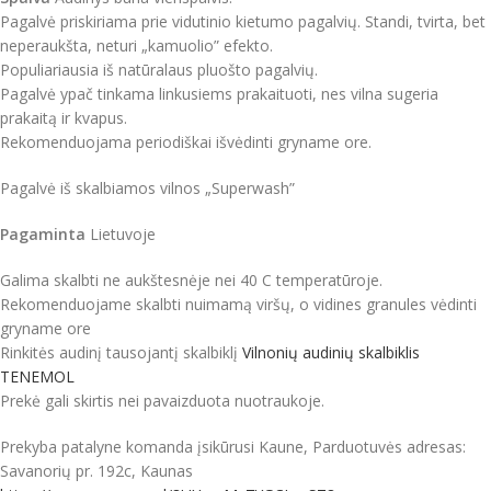
Pagalvė priskiriama prie vidutinio kietumo pagalvių. Standi, tvirta, bet
neperaukšta, neturi „kamuolio” efekto.
Populiariausia iš natūralaus pluošto pagalvių.
Pagalvė ypač tinkama linkusiems prakaituoti, nes vilna sugeria
prakaitą ir kvapus.
Rekomenduojama periodiškai išvėdinti gryname ore.
Pagalvė iš skalbiamos vilnos „Superwash”
Pagaminta
Lietuvoje
Galima skalbti ne aukštesnėje nei 40 C temperatūroje.
Rekomenduojame skalbti nuimamą viršų, o vidines granules vėdinti
gryname ore
Rinkitės audinį tausojantį skalbiklį
Vilnonių audinių skalbiklis
TENEMOL
Prekė gali skirtis nei pavaizduota nuotraukoje.
Prekyba patalyne komanda įsikūrusi Kaune, Parduotuvės adresas:
Savanorių pr. 192c, Kaunas