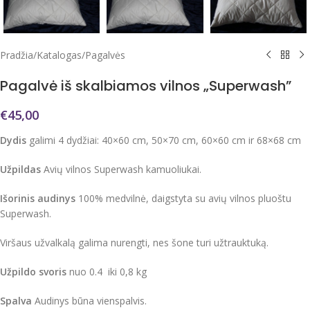
Pradžia
/
Katalogas
/
Pagalvės
Pagalvė iš skalbiamos vilnos „Superwash”
€
45,00
Dydis
galimi 4 dydžiai: 40×60 cm, 50×70 cm, 60×60 cm ir 68×68 cm
Užpildas
Avių vilnos Superwash kamuoliukai.
Išorinis audinys
100% medvilnė, daigstyta su avių vilnos pluoštu
Superwash.
Viršaus užvalkalą galima nurengti, nes šone turi užtrauktuką.
Užpildo svoris
nuo 0.4 iki 0,8 kg
Spalva
Audinys būna vienspalvis.