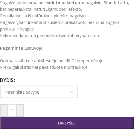
Pagalvė priskiriama prie
vidutinio kietumo
pagalvių. Standi, tvirta,
bet neperaukšta, neturi „kamuolio” efekto.
Populiariausia iš natūralaus pluošto pagalvių.
Pagalvė ypač tinkama linkusiems prakaituoti, nes vilna sugeria
prakaitą ir kvapus.
Rekomenduojama periodiškai išvėdinti gryname ore.
Pagaminta
Lietuvoje
Galima skalbti ne aukštesnėje nei 40 C temperatūroje.
Prekė gali skirtis nei pavaizduota nuotraukoje.
DYDIS
-
+
Į KREPŠELĮ