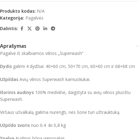
Produkto kodas:
N/A
Kategorija:
Pagalvės
Dalintis:
Aprašymas
Pagalvė iš skalbiamos vilnos „Superwash”
Dydis
galimi 4 dydžiai: 40×60 cm, 50×70 cm, 60×60 cm ir 68×68 cm
Užpildas
Avių vilnos Superwash kamuoliukai.
Išorinis audinys
100% medvilnė, daigstyta su avių vilnos pluoštu
Superwash.
Viršaus užvalkalą galima nurengti, nes šone turi užtrauktuką.
Užpildo svoris
nuo 0.4 iki 0,8 kg
Spalva
Audinys būna vienspalvis.