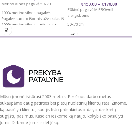
€
150,00
–
€
170,00
Merino vilnos pagalvė 50x70
Pūkinė pagalvė MiPROwell
100% merino vilnos pagalvė.
alergiškiems
Pagalvę sudaro išorinis užvalkalas iš
50x70 cm
100% merino vilnos audinio, su
užtrauktuku, viduje – papildomas
Užpildas 90 % žąsų pūkas 10 % žąsų
medvilninis impilas, palengvinantis
plunksnos
pagalvės priežiūrą (gali būti
Užpildams naudojamas rankomis
išimamas), užpildas – 100% merino
surinktas žąsų pūkas ir plunksnos.
vilnos pluoštas. Pagalvės aukštį
Pagalvės siuvamos rankomis.
galite reguliuoti pagal poreikį,
išimant dalį vilnos.
Tinkama nuo alergijų kenčiantiems
asmenims
Matmenys: 50x70cm
Turime trijų minkštumo lygių:
minkšta ( 390 g ) skirta pagrinde
Mūsų įmonė įsikūrusi 2003 metais. Per šiuos darbo metus
miegantiems ant pilvo
sukaupėme daug patirties bei platų nuolatinių klientų ratą. Žinome,
vidutinio kietumo ( 480 g ) universali
ką pasiūlyti klientui, kad jis liktų patenkintas ir dar, ir dar kartą
pagalvė. Ypač tinkama miegantiems
ant šono.
sugrįštų pas mus. Kasdien ieškome ką naujo, kokybiško pasiūlyti
tvirta ( 570 g ) Kiečiausia iš pūkinių
Jums. Dirbame Jums ir dėl Jūsų.
pagalvių. Standi, tvirta tinkamiausia