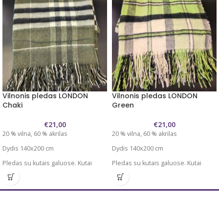
Vilnonis pledas LONDON
Vilnonis pledas LONDON
Chaki
Green
€
21,00
€
21,00
20 % vilna, 60 % akrilas
20 % vilna, 60 % akrilas
Dydis 140x200 cm
Dydis 140x200 cm
Pledas su kutais galuose. Kutai
Pledas su kutais galuose. Kutai
~7cm
~7cm
Plonas, tvirtas, švelnus.
Plonas, tvirtas, švelnus.
Pledas tamsios žalios spalvos su
Pledas šviesiai žalios spalvos su
baltų-juodų kvadratėlių raštu.
baltų-juodų kvadratėlių raštu.