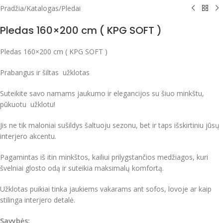
Pradžia
/
Katalogas
/
Pledai
Pledas 160×200 cm ( KPG SOFT )
Pledas 160×200 cm ( KPG SOFT )
Prabangus ir šiltas užklotas
Suteikite savo namams jaukumo ir elegancijos su šiuo minkštu,
pūkuotu užklotu!
Jis ne tik maloniai sušildys šaltuoju sezonu, bet ir taps išskirtiniu jūsų
interjero akcentu.
Pagamintas iš itin minkštos, kailiui prilygstančios medžiagos, kuri
švelniai glosto odą ir suteikia maksimalų komfortą.
Užklotas puikiai tinka jaukiems vakarams ant sofos, lovoje ar kaip
stilinga interjero detalė.
Savybės: