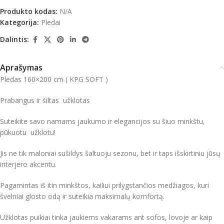
Produkto kodas:
N/A
Kategorija:
Pledai
Dalintis:
Aprašymas
Pledas 160×200 cm ( KPG SOFT )
Prabangus ir šiltas užklotas
Suteikite savo namams jaukumo ir elegancijos su šiuo minkštu,
pūkuotu užklotu!
Jis ne tik maloniai sušildys šaltuoju sezonu, bet ir taps išskirtiniu jūsų
interjero akcentu.
Pagamintas iš itin minkštos, kailiui prilygstančios medžiagos, kuri
švelniai glosto odą ir suteikia maksimalų komfortą.
Užklotas puikiai tinka jaukiems vakarams ant sofos, lovoje ar kaip