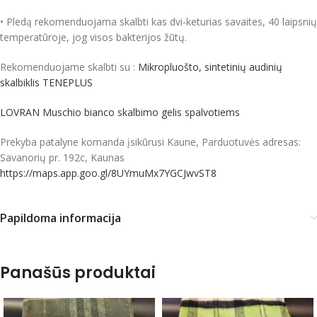
• Pledą rekomenduojama skalbti kas dvi-keturias savaites, 40 laipsnių
temperatūroje, jog visos bakterijos žūtų.
Rekomenduojame skalbti su :
Mikropluošto, sintetinių audinių
skalbiklis TENEPLUS
LOVRAN Muschio bianco skalbimo gelis spalvotiems
Prekyba patalyne komanda įsikūrusi Kaune, Parduotuvės adresas:
Savanorių pr. 192c, Kaunas
https://maps.app.goo.gl/8UYmuMx7YGCJwvST8
Papildoma informacija
Panašūs produktai