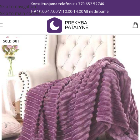
Konsultuojame telefonu:
+370 652 52746
Skip to navigation
I-V
10.00-17.00
VI
10.00-14.00
VII
nedirbame
Skip to main content
SOLD OUT