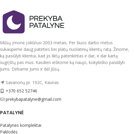
Puikus sprendimas kai trūksta
Puikus sprendimas kai trūksta
jaukumo, šilumos, ar kaip paklotas
jaukumo, šilumos, ar kaip paklotas
leidžiant laiką gamtoje.
leidžiant laiką gamtoje.
Priežiūra: skalbti švelniu rėžimu 30
Priežiūra: skalbti švelniu rėžimu 30
laipsnių temperatūroje.
laipsnių temperatūroje.
Pagaminta Ukrainoje.
Pagaminta Ukrainoje.
Mūsų įmonė įsikūrusi 2003 metais. Per šiuos darbo metus
sukaupėme daug patirties bei platų nuolatinių klientų ratą. Žinome,
ką pasiūlyti klientui, kad jis liktų patenkintas ir dar, ir dar kartą
sugrįštų pas mus. Kasdien ieškome ką naujo, kokybiško pasiūlyti
Jums. Dirbame Jums ir dėl Jūsų.
Savanorių pr. 192C, Kaunas
+370 652 52746
prekybapatalyne@gmail.com
PATALYNĖ
Patalynės komplektai
Paklodės