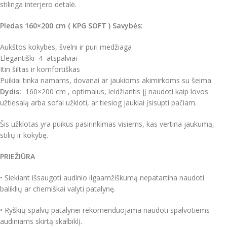
stilinga interjero detalė.
Pledas 160×200 cm ( KPG SOFT ) Savybės:
Aukštos kokybės, švelni ir puri medžiaga
Elegantiški 4 atspalviai
Itin šiltas ir komfortiškas
Puikiai tinka namams, dovanai ar jaukioms akimirkoms su šeima
Dydis:
160×200 cm , optimalus, leidžiantis jį naudoti kaip lovos
užtiesalą arba sofai užkloti, ar tiesiog jaukiai įsisupti pačiam.
Šis užklotas yra puikus pasirinkimas visiems, kas vertina jaukumą,
stilių ir kokybę.
PRIEŽIŪRA
• Siekiant išsaugoti audinio ilgaamžiškumą nepatartina naudoti
baliklių ar chemiškai valyti patalynę.
• Ryškių spalvų patalynei rekomenduojama naudoti spalvotiems
audiniams skirtą skalbiklį.