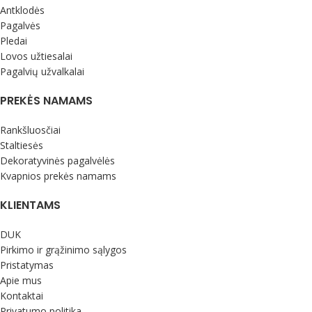
Antklodės
Pagalvės
Pledai
Lovos užtiesalai
Pagalvių užvalkalai
PREKĖS NAMAMS
Rankšluosčiai
Staltiesės
Dekoratyvinės pagalvėlės
Kvapnios prekės namams
KLIENTAMS
DUK
Pirkimo ir grąžinimo sąlygos
Pristatymas
Apie mus
Kontaktai
Privatumo politika