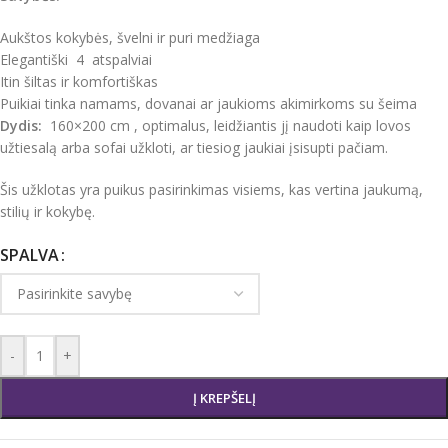
Aukštos kokybės, švelni ir puri medžiaga
Elegantiški 4 atspalviai
Itin šiltas ir komfortiškas
Puikiai tinka namams, dovanai ar jaukioms akimirkoms su šeima
Dydis:
160×200 cm , optimalus, leidžiantis jį naudoti kaip lovos
užtiesalą arba sofai užkloti, ar tiesiog jaukiai įsisupti pačiam.
Šis užklotas yra puikus pasirinkimas visiems, kas vertina jaukumą,
stilių ir kokybę.
SPALVA
-
+
Į KREPŠELĮ