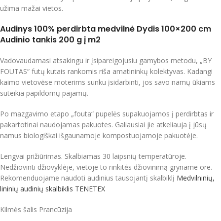
užima mažai vietos.
Audinys 100% perdirbta medvilnė Dydis 100×200 cm
Audinio tankis 200 g į m2
Vadovaudamasi atsakingu ir įsipareigojusiu gamybos metodu, „BY
FOUTAS“ futų kutais rankomis riša amatininkų kolektyvas. Kadangi
kaimo vietovėse moterims sunku įsidarbinti, jos savo namų ūkiams
suteikia papildomų pajamų.
Po mazgavimo etapo „fouta“ pupelės supakuojamos į perdirbtas ir
pakartotinai naudojamas pakuotes. Galiausiai jie atkeliauja į jūsų
namus biologiškai išgaunamoje kompostuojamoje pakuotėje.
Lengvai prižiūrimas. Skalbiamas 30 laipsnių temperatūroje.
Nedžiovinti džiovyklėje, vietoje to rinkitės džiovinimą gryname ore.
Rekomenduojame naudoti audinius tausojantį skalbiklį
Medvilninių,
lininių audinių skalbiklis TENETEX
Kilmės šalis Prancūzija