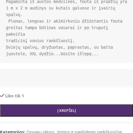
Pagaminta iš austos medvilnės, fouta iš pradžių yra 
1 m x 2 m audinys su kutais galuose ir įvairių 
spalvų.

 Plonas, lengvas ir akimirksniu džiūstantis fouta 
greitai tampa būtinas vasarai ir po truputį 
pakeičia 

tradicinį vonios rankšluostį. 

Dviejų spalvų, dryžuotas, paprastas, su balta 
juostele, XXL dydžio...būsite išlepę...
Liko tik 1
Į KREPŠELĮ
Kategorijos:
Dovanų idėjos
,
Vonios ir paplūdimio rankšluosčiai
,