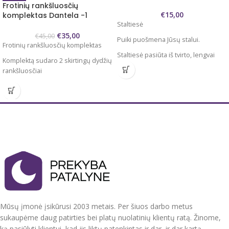
Frotinių rankšluosčių
€
15,00
komplektas Dantela -1
Staltiesė
€
35,00
€
45,00
Puiki puošmena Jūsų stalui.
Frotinių rankšluosčių komplektas
Staltiesė pasiūta iš tvirto, lengvai
Komplektą sudaro 2 skirtingų dydžių
prižiūrimo audinio. 100 %
rankšluosčiai
poliesteris
70x140 cm ir 50x90 cm
Dydžiai : apvali 85 cm skersmens
Audinys 100% medvilnė
Puošni, tvirto audinio staltiesė.
Itin stori , minkšti švelnūs puikiai
Spalvos : sodri raudona su
geriantys vandenį rankšluosčiai.
siuvinėtomis detalėmis viduryje ir
permatomu blizgiu audiniu.
Prieš naudojimą rekomenduojame
išskalbti
Pagaminta Kinijoje.
Kad ilgą laiką išliktų minkšti ir švelnūs
rekomenduojame skalbti su skystos
konsistencijos skalbikliais, bei
periodiškai naudoti audinio
Mūsų įmonė įsikūrusi 2003 metais. Per šiuos darbo metus
minkštiklius.
sukaupėme daug patirties bei platų nuolatinių klientų ratą. Žinome,
Pagaminta Turkijoje
ką pasiūlyti klientui, kad jis liktų patenkintas ir dar, ir dar kartą