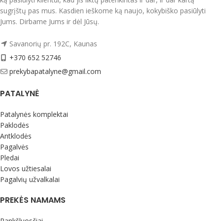
sugrįštų pas mus. Kasdien ieškome ką naujo, kokybiško pasiūlyti
Jums. Dirbame Jums ir dėl Jūsų.
Savanorių pr. 192C, Kaunas
+370 652 52746
prekybapatalyne@gmail.com
PATALYNĖ
Patalynės komplektai
Paklodės
Antklodės
Pagalvės
Pledai
Lovos užtiesalai
Pagalvių užvalkalai
PREKĖS NAMAMS
Rankšluosčiai