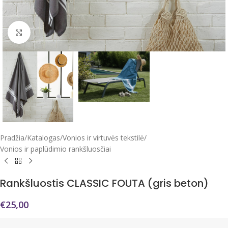
Click to enlarge
Pradžia
/
Katalogas
/
Vonios ir virtuvės tekstilė
/
Vonios ir paplūdimio rankšluosčiai
Rankšluostis CLASSIC FOUTA (gris beton)
€
25,00