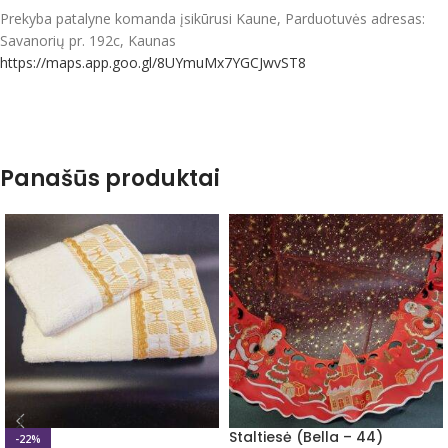
Prekyba patalyne komanda įsikūrusi Kaune, Parduotuvės adresas:
Savanorių pr. 192c, Kaunas
https://maps.app.goo.gl/8UYmuMx7YGCJwvST8
Panašūs produktai
Staltiesė (Bella – 44)
-22%