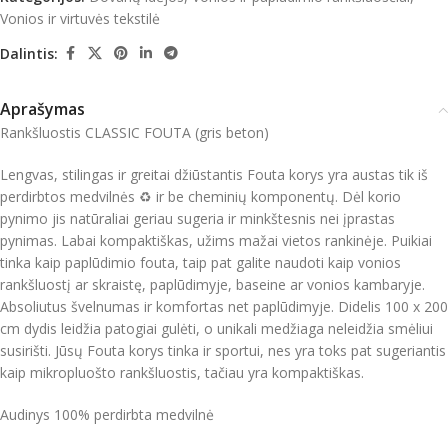
Vonios ir virtuvės tekstilė
Dalintis:
Aprašymas
Rankšluostis CLASSIC FOUTA (gris beton)
Lengvas, stilingas ir greitai džiūstantis Fouta korys yra austas tik iš
perdirbtos medvilnės ♻ ir be cheminių komponentų. Dėl korio
pynimo jis natūraliai geriau sugeria ir minkštesnis nei įprastas
pynimas. Labai kompaktiškas, užims mažai vietos rankinėje. Puikiai
tinka kaip paplūdimio fouta, taip pat galite naudoti kaip vonios
rankšluostį ar skraistę, paplūdimyje, baseine ar vonios kambaryje.
Absoliutus švelnumas ir komfortas net paplūdimyje. Didelis 100 x 200
cm dydis leidžia patogiai gulėti, o unikali medžiaga neleidžia smėliui
susirišti. Jūsų Fouta korys tinka ir sportui, nes yra toks pat sugeriantis
kaip mikropluošto rankšluostis, tačiau yra kompaktiškas.
Audinys 100% perdirbta medvilnė