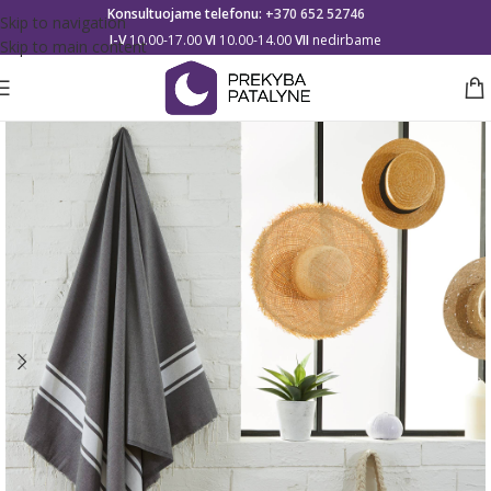
Konsultuojame telefonu:
+370 652 52746
Skip to navigation
I-V
10.00-17.00
VI
10.00-14.00
VII
nedirbame
Skip to main content