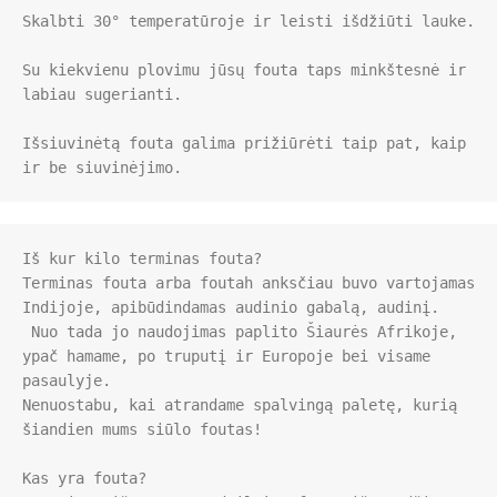
Skalbti 30° temperatūroje ir leisti išdžiūti lauke. 

Su kiekvienu plovimu jūsų fouta taps minkštesnė ir 
labiau sugerianti.

Išsiuvinėtą fouta galima prižiūrėti taip pat, kaip 
ir be siuvinėjimo.
Iš kur kilo terminas fouta?

Terminas fouta arba foutah anksčiau buvo vartojamas 
Indijoje, apibūdindamas audinio gabalą, audinį.

 Nuo tada jo naudojimas paplito Šiaurės Afrikoje, 
ypač hamame, po truputį ir Europoje bei visame 
pasaulyje. 

Nenuostabu, kai atrandame spalvingą paletę, kurią 
šiandien mums siūlo foutas!

Kas yra fouta?
