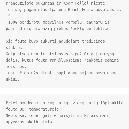
Prancūzijoje sukurtas ir Ksar Hellal mieste, 
Tunise, pagamintas Ipanema Beach Fouta buvo austas 
iš

 100% perdirbtų medvilnės verpalų, gaunamų iš 
pagrindinių drabužių prekės ženklų pertekliaus.

Šie fouta buvo sukurti naudojant tradicines 
stakles. 

Kaip atsakingo ir atsidavusio požiūrio į gamybą 
dalis, kutus fouta rankšluosčiams rankomis gamina 
meistrės,

 norinčios užsidirbti papildomų pajamų savo namų 
Prieš naudodami pirmą kartą, vieną kartą išplaukite 
fouta 30° temperatūroje. 

Neblunka, todėl galite maišyti su kitais namų 
apyvokos skalbiniais.
