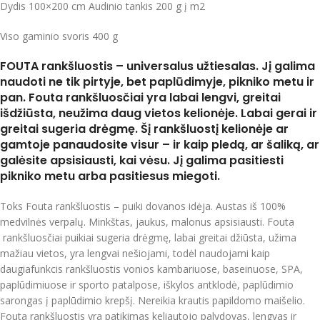
Dydis 100×200 cm Audinio tankis 200 g į m2
Viso gaminio svoris 400 g
FOUTA rankšluostis – universalus užtiesalas. Jį galima
naudoti ne tik pirtyje, bet paplūdimyje, pikniko metu ir
pan. Fouta rankšluosčiai yra labai lengvi, greitai
išdžiūsta, neužima daug vietos kelionėje. Labai gerai ir
greitai sugeria drėgmę. Šį rankšluostį kelionėje ar
gamtoje panaudosite visur – ir kaip pledą, ar šaliką, ar
galėsite apsisiausti, kai vėsu. Jį galima pasitiesti
pikniko metu arba pasitiesus miegoti.
Toks Fouta rankšluostis – puiki dovanos idėja. Austas iš 100%
medvilnės verpalų. Minkštas, jaukus, malonus apsisiausti. Fouta
rankšluosčiai puikiai sugeria drėgmę, labai greitai džiūsta, užima
mažiau vietos, yra lengvai nešiojami, todėl naudojami kaip
daugiafunkcis rankšluostis vonios kambariuose, baseinuose, SPA,
paplūdimiuose ir sporto patalpose, iškylos antklodė, paplūdimio
sarongas į paplūdimio krepšį. Nereikia krautis papildomo maišelio.
Fouta rankšluostis yra patikimas keliautojo palydovas, lengvas ir