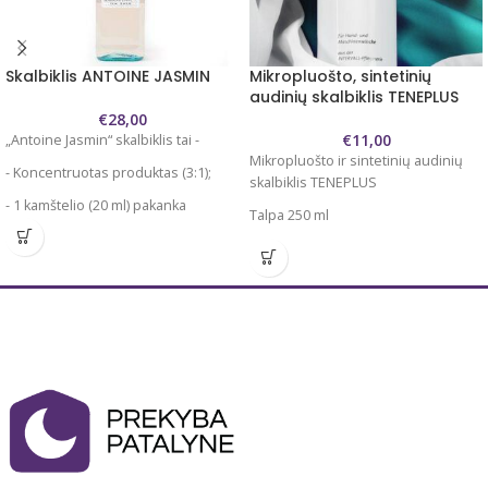
Skalbiklis ANTOINE JASMIN
Mikropluošto, sintetinių
audinių skalbiklis TENEPLUS
€
28,00
€
11,00
„Antoine Jasmin“ skalbiklis tai -
Mikropluošto ir sintetinių audinių
- Koncentruotas produktas (3:1);
skalbiklis TENEPLUS
- 1 kamštelio (20 ml) pakanka
Talpa 250 ml
išskalbti 10 marškinėlių arba 3 kg
Pagaminta Vokietijoje
drabužių ;
Teneplus plauna švelniai ir
- Galima skalbti 30 laipsnių
kruopščiai. Spalvos išlieka ryškios
temperatūroje; -
Specialiai sukurta švelniam
- Jeigu norite išvengti
mikropluošto audiniams. Tinkamas
nepageidaujamo dviejų skirtingų
sportinei aprangai, apatiniam
kvapų susimaišymo,
trikotažui, patalynei.
rekomenduojame naudoti vienodai
kvepiančias priemones (skalbiklis +
minkštiklis).
Talpa: 750 ml. Skalbiklio užteks apie