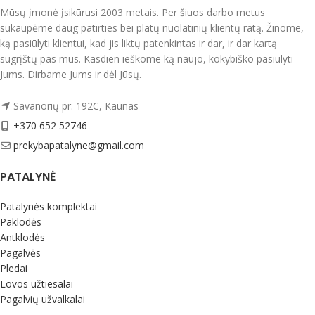
30 skalbimų
Mūsų įmonė įsikūrusi 2003 metais. Per šiuos darbo metus
sukaupėme daug patirties bei platų nuolatinių klientų ratą. Žinome,
ką pasiūlyti klientui, kad jis liktų patenkintas ir dar, ir dar kartą
sugrįštų pas mus. Kasdien ieškome ką naujo, kokybiško pasiūlyti
Jums. Dirbame Jums ir dėl Jūsų.
Savanorių pr. 192C, Kaunas
+370 652 52746
prekybapatalyne@gmail.com
PATALYNĖ
Patalynės komplektai
Paklodės
Antklodės
Pagalvės
Pledai
Lovos užtiesalai
Pagalvių užvalkalai