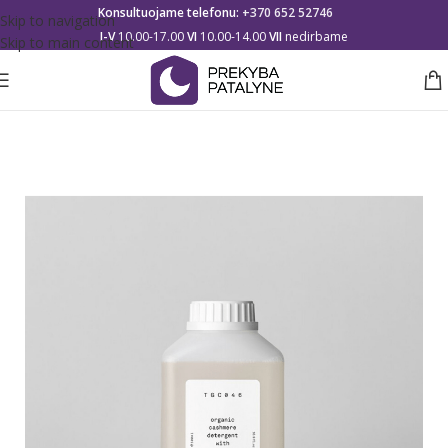
Konsultuojame telefonu:
+370 652 52746
Skip to navigation
I-V
10.00-17.00
VI
10.00-14.00
VII
nedirbame
Skip to main content