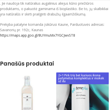
.
Jie naudoja tik natūralius augalinius aliejus kūno priežiūros
produktams, o pakuotė gaminama iš bioplastiko.
Be to, jų skalbikliai
yra natūralūs ir skirti prailginti drabužių ilgaamžiškumą.
Prekyba patalyne komanda įsikūrusi Kaune, Parduotuvės adresas:
Savanorių pr. 192c, Kaunas
https://maps.app.goo.gl/8UYmuMx7YGCJwvST8
Panašūs produktai
2+1 Pirk tris bet kuriuos ikona
pažymėtus komplektus ir mokėk
už du