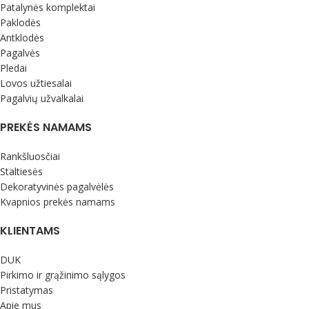
svorį.
Patalynės komplektai
Pagal storį šios antklodės idealiai
Šilkas kai karšta maloniai vėsina, kai
Paklodės
tinka vasarą, o jei namai pakankamai
šalta šildo. Šilkas puikiai išgarina
Antklodės
šilti tai idealu ir žiemą.
drėgmės perteklių todėl
Pagalvės
neprakaituosite po šia antklode.
Šilkas kai karšta maloniai vėsina, kai
Pledai
Pagaminta Vokietijoje.
šalta šildo. Šilkas puikiai išgarina
Lovos užtiesalai
drėgmės perteklių todėl
Pagalvių užvalkalai
neprakaituosite po šia antklode.
Pagaminta Vokietijoje.
PREKĖS NAMAMS
Rankšluosčiai
Staltiesės
Dekoratyvinės pagalvėlės
Kvapnios prekės namams
KLIENTAMS
DUK
Pirkimo ir grąžinimo sąlygos
Pristatymas
Apie mus