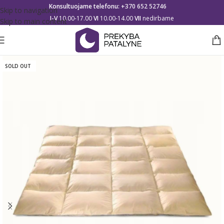
Konsultuojame telefonu:
+370 652 52746
Skip to navigation
I-V
10.00-17.00
VI
10.00-14.00
VII
nedirbame
Skip to main content
SOLD OUT