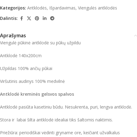
Kategorijos:
Antklodės
,
Išpardavimas
,
Viengulės antklodės
Dalintis:
Aprašymas
Viengulė pūkinė antklodė su pūkų užpildu
Antklodė 140x200cm
Užpildas 100% ančių pūkai
Viršutinis audinys 100% medvilnė
Antklodė kreminės gelsvos spalvos
Antklodė pasiūta kasetiniu būdu. Nesukrenta, puri, lengva antklodė.
Stora ir labai šilta antklodė idealiai tiks šaltomis naktimis.
Priežiūra: periodiškai vėdinti gryname ore, keičiant užvalkalus