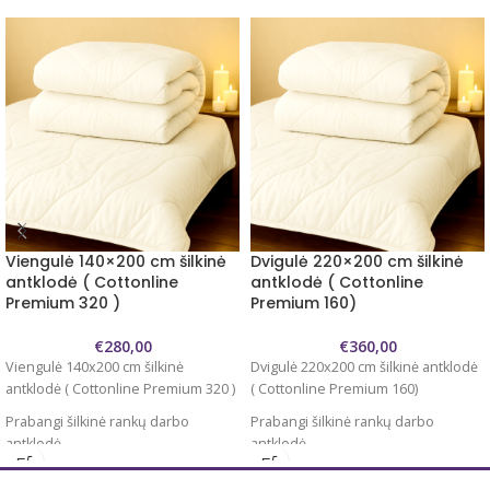
Viengulė 140×200 cm šilkinė
Dvigulė 220×200 cm šilkinė
antklodė ( Cottonline
antklodė ( Cottonline
Premium 320 )
Premium 160)
€
280,00
€
360,00
Viengulė 140x200 cm šilkinė
Dvigulė 220x200 cm šilkinė antklodė
antklodė ( Cottonline Premium 320 )
( Cottonline Premium 160)
Prabangi šilkinė rankų darbo
Prabangi šilkinė rankų darbo
antklodė.
antklodė.
Antklodės užpildas 100 % natūralus
Antklodės užpildas 100 % šilkas
šilkas