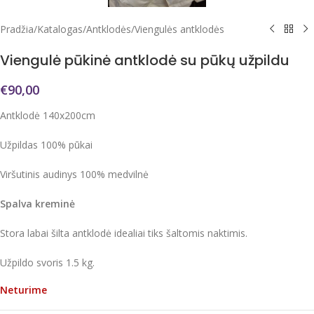
Pradžia
/
Katalogas
/
Antklodės
/
Viengulės antklodės
Viengulė pūkinė antklodė su pūkų užpildu
€
90,00
Antklodė 140x200cm
Užpildas 100% pūkai
Viršutinis audinys 100% medvilnė
Spalva kreminė
Stora labai šilta antklodė idealiai tiks šaltomis naktimis.
Užpildo svoris 1.5 kg.
Neturime