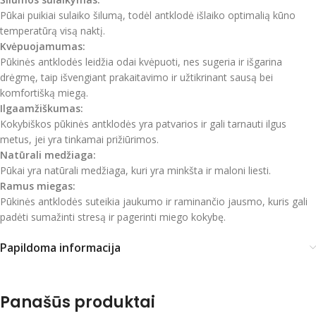
Pūkai puikiai sulaiko šilumą, todėl antklodė išlaiko optimalią kūno
temperatūrą visą naktį.
Kvėpuojamumas:
Pūkinės antklodės leidžia odai kvėpuoti, nes sugeria ir išgarina
drėgmę, taip išvengiant prakaitavimo ir užtikrinant sausą bei
komfortišką miegą.
Ilgaamžiškumas:
Kokybiškos pūkinės antklodės yra patvarios ir gali tarnauti ilgus
metus, jei yra tinkamai prižiūrimos.
Natūrali medžiaga:
Pūkai yra natūrali medžiaga, kuri yra minkšta ir maloni liesti.
Ramus miegas:
Pūkinės antklodės suteikia jaukumo ir raminančio jausmo, kuris gali
padėti sumažinti stresą ir pagerinti miego kokybę.
Papildoma informacija
Panašūs produktai