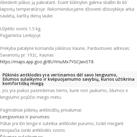
iškedenti pūkus ją pakratant. Esant būtinybei galima skalbti iki 60
laipsnių temperatūroje. Rekomenduojame džiovinti džiovyklėje arba
saulėtą, karštą dieną lauke.
Užpildo svoris 1.5 kg.
Pagaminta Lenkijoje
Prekyba patalyne komanda įsikūrusi Kaune, Parduotuvės adresas:
Savanorių pr. 192c, Kaunas
https://maps.app.goo.gl/8UYmuMx7YGCJwvST8
Pūkinės antklodės yra vertinamos dėl savo lengvumo,
šilumos sulaikymo ir kvėpuojamumo savybių, kurios užtikrina
komfortišką miegą
.
Jos yra puikus pasirinkimas tiems, kurie nori jaukumo, šilumos ir
lengvumo pojūčio miego metu.
Pagrindiniai pūkinių antklodžių privalumai:
Lengvumas ir purumas:
Pūkai yra itin lengvi ir suteikia antklodei purumo, todėl miegant
nesijaučia sunki antklodės svorio.
Šilumos sulaikymas: