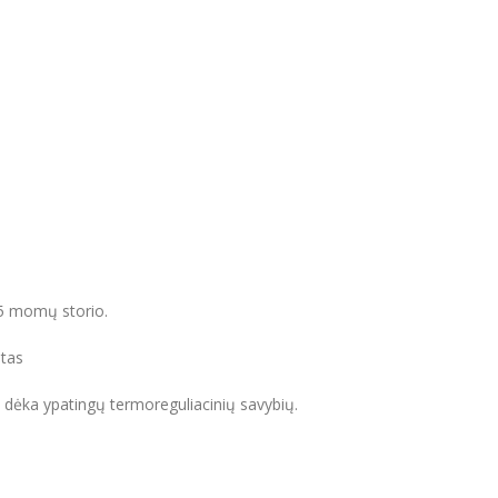
25 momų storio.
štas
ais dėka ypatingų termoreguliacinių savybių.