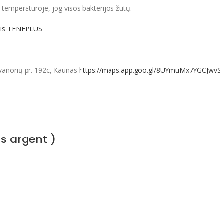
 temperatūroje, jog visos bakterijos žūtų.
iklis TENEPLUS
vanorių pr. 192c, Kaunas
https://maps.app.goo.gl/8UYmuMx7YGCJwv
is argent )