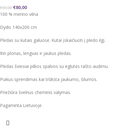
€
80,00
€
93,00
100 % merino vilna
Dydis 140x200 cm
Pledas su kutais galuose. Kutai įskaičiuoti į pledo ilgį.
Itin plonas, lengvas ir jaukus pledas.
Pledas šviesiai pilkos spalvos su eglutės rašto audimu.
Puikus sprendimas kai trūksta jaukumo, šilumos.
Priežiūra švelnus cheminis valymas.
Pagaminta Lietuvoje.