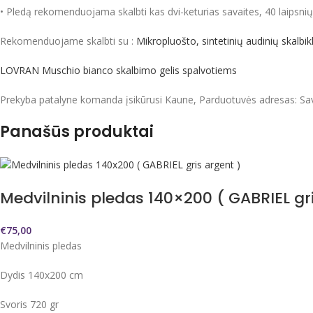
• Pledą rekomenduojama skalbti kas dvi-keturias savaites, 40 laipsnių
Rekomenduojame skalbti su :
Mikropluošto, sintetinių audinių skalb
LOVRAN Muschio bianco skalbimo gelis spalvotiems
Prekyba patalyne komanda įsikūrusi Kaune, Parduotuvės adresas: Sa
Panašūs produktai
Medvilninis pledas 140×200 ( GABRIEL gr
€
75,00
Medvilninis pledas
Dydis 140x200 cm
Svoris 720 gr