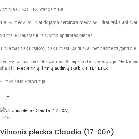
Atitinka OEKO-TEX Standart 100
100 % medvilnė. Naudojama perdirbta medvilnė - draugiška aplinkai
Su meile išaustas ir rankomis apdirbtas pledas.
Tinkamas tiek užsilkoti, tiek užtiesti baldus, ar net pasitiesti gamtoje.
Lengvai prižiūrimas. Skalbiamas 30 laipsnių temperatūroje. Nedžiovin
skalbiklį
Medvilninių, lininių audinių skalbiklis TENETEX
Kilmės šalis Prancūzija
-14%
Vilnonis pledas Claudia (17-00A)