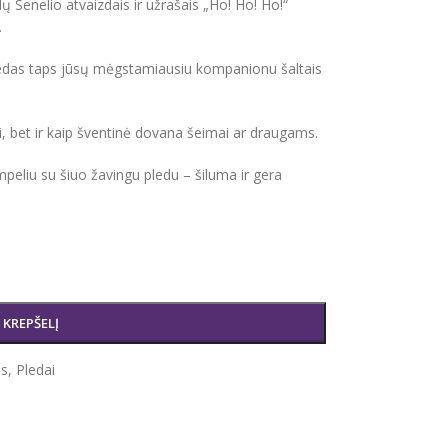
 Senelio atvaizdais ir užrašais „Ho! Ho! Ho!“
.
i pledas taps jūsų mėgstamiausiu kompanionu šaltais
ui, bet ir kaip šventinė dovana šeimai ar draugams.
eliu su šiuo žavingu pledu – šiluma ir gera
Į KREPŠELĮ
as
,
Pledai