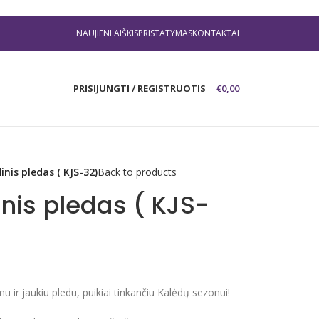
NAUJIENLAIŠKIS
PRISTATYMAS
KONTAKTAI
PRISIJUNGTI / REGISTRUOTIS
€
0,00
inis pledas ( KJS-32)
Back to products
inis pledas ( KJS-
mu ir jaukiu pledu, puikiai tinkančiu Kalėdų sezonui!