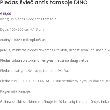
Pledas šviečiantis tamsoje DINO
€
15,00
Viengulis pledas šviečiantis tamsoje
Dydis 150x200 cm +/- 3 cm
Audinys 100% mikropluoštas
Jaukus, minkštas pledas tinkamas užsikloti, užtiesti lovai, ar iškyloje k
Pledas vidutinio storumo, lengvas, neužima daug vietos.
Pledas palaikytas šviesoje, tamsoje šviečia.
Pledas turi OEKO TEX STANDARD 100 sertifikatą ir yra visiškai saugu
Pagaminta Kinijoje.
Galima skalbti skalbimo mašinoje iki 40 laipsnių temperatūroje, tinka d