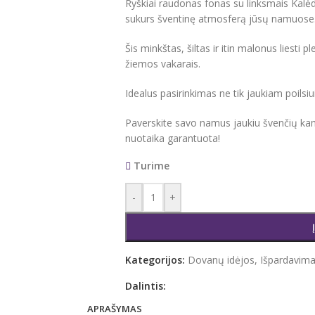
Ryškiai raudonas fonas su linksmais Kalėdų
sukurs šventinę atmosferą jūsų namuose
Šis minkštas, šiltas ir itin malonus liest
žiemos vakarais.
Idealus pasirinkimas ne tik jaukiam poilsi
Paverskite savo namus jaukiu švenčių kamp
nuotaika garantuota!
Turime
-
+
Kategorijos:
Dovanų idėjos
,
Išpardavim
Dalintis:
APRAŠYMAS