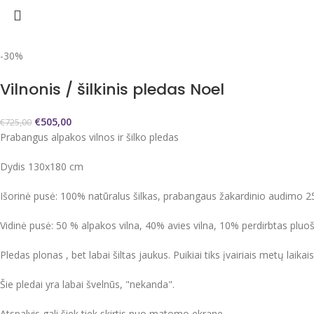
-30%
Vilnonis / šilkinis pledas Noel
€
505,00
€
725,00
Prabangus alpakos vilnos ir šilko pledas
Dydis 130x180 cm
Išorinė pusė: 100% natūralus šilkas, prabangaus žakardinio audimo 
Vidinė pusė: 50 % alpakos vilna, 40% avies vilna, 10% perdirbtas pluo
Pledas plonas , bet labai šiltas jaukus. Puikiai tiks įvairiais metų laik
Šie pledai yra labai švelnūs, "nekanda".
Atspalvis gali šiek tiek skirtis nuo matomo ekrane.