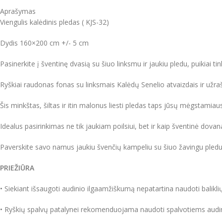
Aprašymas
Viengulis kalėdinis pledas ( KJS-32)
Dydis 160×200 cm +/- 5 cm
Pasinerkite į šventinę dvasią su šiuo linksmu ir jaukiu pledu, puikiai t
Ryškiai raudonas fonas su linksmais Kalėdų Senelio atvaizdais ir užr
Šis minkštas, šiltas ir itin malonus liesti pledas taps jūsų mėgstamia
Idealus pasirinkimas ne tik jaukiam poilsiui, bet ir kaip šventinė dov
Paverskite savo namus jaukiu švenčių kampeliu su šiuo žavingu pledu 
PRIEŽIŪRA
• Siekiant išsaugoti audinio ilgaamžiškumą nepatartina naudoti baliklių
• Ryškių spalvų patalynei rekomenduojama naudoti spalvotiems audini