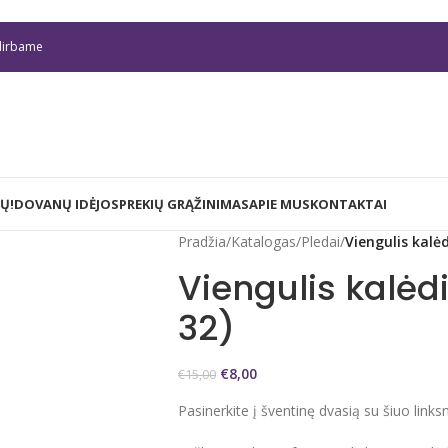
irbame
Ų!
DOVANŲ IDĖJOS
PREKIŲ GRĄŽINIMAS
APIE MUS
KONTAKTAI
Pradžia
/
Katalogas
/
Pledai
/
Viengulis kalėd
Viengulis kalėd
32)
€
8,00
€
15,00
Pasinerkite į šventinę dvasią su šiuo links