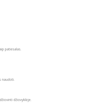
aip patiesalas.
s naudoti.
žiovinti džiovyklėje.