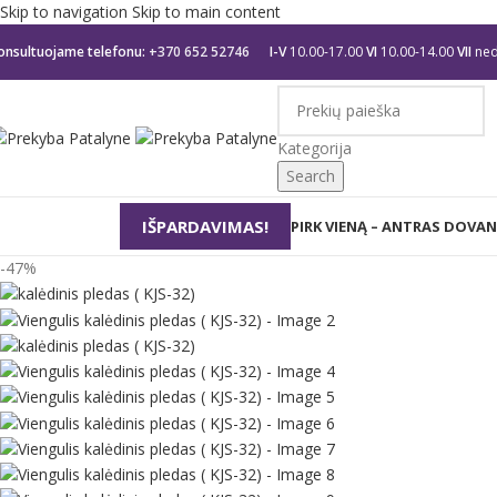
Skip to navigation
Skip to main content
onsultuojame telefonu:
+370 652 52746
I-V
10.00-17.00
VI
10.00-14.00
VII
ned
Kategorija
Search
IŠPARDAVIMAS!
rekių kategorijos
PIRK VIENĄ – ANTRAS DOVAN
-47%