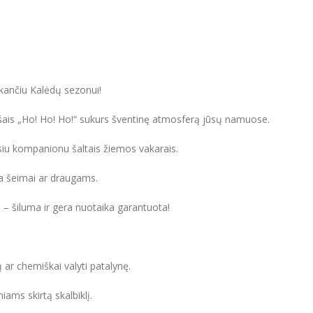
inkančiu Kalėdų sezonui!
ašais „Ho! Ho! Ho!“ sukurs šventinę atmosferą jūsų namuose.
usiu kompanionu šaltais žiemos vakarais.
ana šeimai ar draugams.
– šiluma ir gera nuotaika garantuota!
 ar chemiškai valyti patalynę.
ams skirtą skalbiklį.