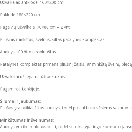
Užvalkalas antklodei 160×200 cm
Paklodė 180×220 cm
Pagalvių užvalkalai 70×80 cm – 2 vnt.
Pliušinis minkštas, švelnus, šiltas patalynės komplektas.
Audinys 100 % mikropluoštas.
Patalynės komplektas primena pliušinį žaislą, ar minkštą švelnų pledą. U
Užvalkalai užsegami užtrauktukais.
Pagaminta Lenkijoje.
Šiluma ir jaukumas:
Pliušas yra puikiai šiltas audinys, todėl puikiai tinka vėsiems vakarams 
Minkštumas ir švelnumas:
Audinys yra itin malonus liesti, todėl suteikia ypatingo komforto jaus