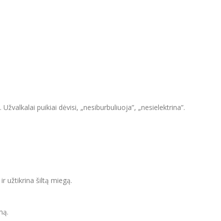
žvalkalai puikiai dėvisi, „nesiburbuliuoja”, „nesielektrina”.
ir užtikrina šiltą miegą.
mą.