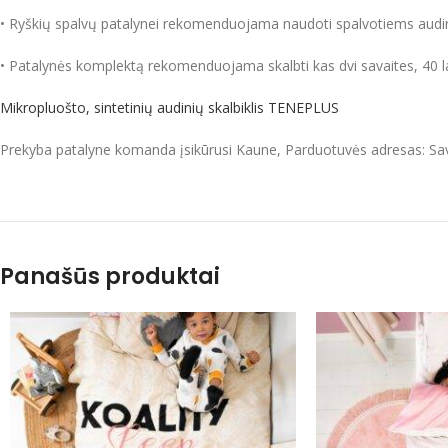
• Ryškių spalvų patalynei rekomenduojama naudoti spalvotiems audini
• Patalynės komplektą rekomenduojama skalbti kas dvi savaites, 40 la
Mikropluošto, sintetinių audinių skalbiklis TENEPLUS
Prekyba patalyne komanda įsikūrusi Kaune, Parduotuvės adresas: Sa
Panašūs produktai