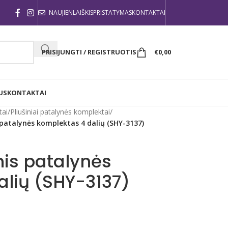
NAUJIENLAIŠKIS
PRISTATYMAS
KONTAKTAI
PRISIJUNGTI / REGISTRUOTIS
€
0,00
US
KONTAKTAI
tai
/
Pliušiniai patalynės komplektai
/
s patalynės komplektas 4 dalių (SHY-3137)
nis patalynės
alių (SHY-3137)