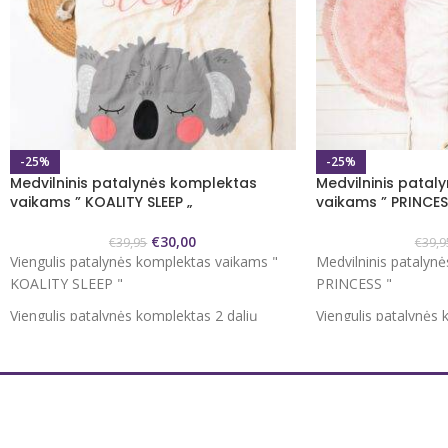
-25%
-25%
Medvilninis patalynės komplektas
Medvilninis patal
vaikams ” KOALITY SLEEP „
vaikams ” PRINCES
€
30,00
€
39,95
€
39,9
Viengulis patalynės komplektas vaikams "
Medvilninis patalyn
KOALITY SLEEP "
PRINCESS "
Viengulis patalynės komplektas 2 dalių
Viengulis patalynės 
Užvalkalas antklodei 140x200/220 cm
Užvalkalas antklode
Užvalkalas pagalvei 60x70 cm 1 vnt.
Užvalkalas pagalvei 
100 % medvilnė
100 % medvilnė
Antklodės užvalkalas užsegamas
Antklodės užvalkal