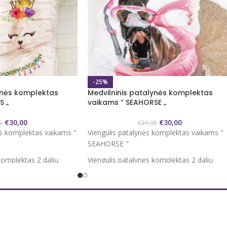
-25%
ynės komplektas
Medvilninis patalynės komplektas
S „
vaikams ” SEAHORSE „
€
30,00
€
30,00
5
€
39,95
ės komplektas vaikams "
Viengulis patalynės komplektas vaikams "
SEAHORSE "
komplektas 2 dalių
Viengulis patalynės komplektas 2 dalių
i 140x200/220 cm
Užvalkalas antklodei 140x200/220 cm
60x70 cm 1 vnt.
Užvalkalas pagalvei 60x70 cm 1 vnt.
100 % medvilnė
as užsegamas
Antklodės užvalkalas užsegamas