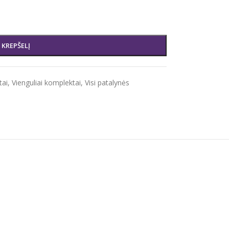
Į KREPŠELĮ
tai
,
Vienguliai komplektai
,
Visi patalynės