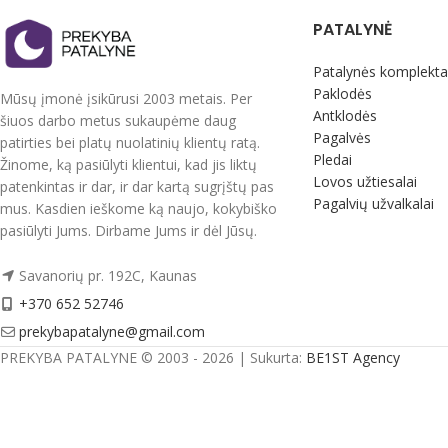
spaudėmis , pagalvės užvalkalai be
spaudėmis , pagalvės
PATALYNĖ
užsegimo, su kišenėmis.
užsegimo, su kišenė
Tvirtas, švelnus, natūralus audinys. Nedažo,
Tvirtas, švelnus, na
Patalynės komplekta
nesiburbuliuoja, spec. technologijos dėka
nesiburbuliuoja, spe
Paklodės
Mūsų įmonė įsikūrusi 2003 metais. Per
mažai glamžosi.
mažai glamžosi.
Antklodės
šiuos darbo metus sukaupėme daug
Pagalvės
patirties bei platų nuolatinių klientų ratą.
Supakuotas į praktišką maišelį su
Supakuotas į praktiš
Pledai
Žinome, ką pasiūlyti klientui, kad jis liktų
užtrauktuku, kurį jūsų vaikas galės ir toliau
užtrauktuku, kurį jūs
Lovos užtiesalai
patenkintas ir dar, ir dar kartą sugrįštų pas
naudoti.
naudoti.
Pagalvių užvalkalai
mus. Kasdien ieškome ką naujo, kokybiško
Pagaminta ES.
Pagaminta ES.
pasiūlyti Jums. Dirbame Jums ir dėl Jūsų.
Savanorių pr. 192C, Kaunas
+370 652 52746
prekybapatalyne@gmail.com
PREKYBA PATALYNE © 2003 - 2026 | Sukurta:
BE1ST Agency