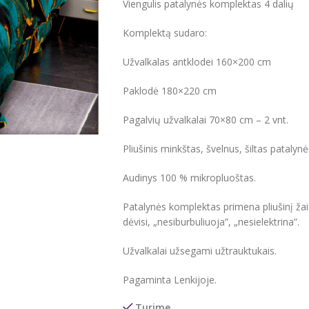
Viengulis patalynės komplektas 4 dalių
Komplektą sudaro:
Užvalkalas antklodei 160×200 cm
Paklodė 180×220 cm
Pagalvių užvalkalai 70×80 cm – 2 vnt.
Pliušinis minkštas, švelnus, šiltas pataly
Audinys 100 % mikropluoštas.
Patalynės komplektas primena pliušinį žais
dėvisi, „nesiburbuliuoja”, „nesielektrina”.
Užvalkalai užsegami užtrauktukais.
Pagaminta Lenkijoje.
Turime