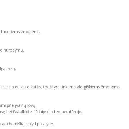
odą turintiems žmonėms.
ojo nurodymų.
lgą laiką.
esiveisia dulkių erkutės, todėl yra tinkama alergiškiems žmonėms.
mi prie įvairių lovų.
usę bei išskalbkite 40 laipsnių temperatūroje.
 ar chemiškai valyti patalynę.