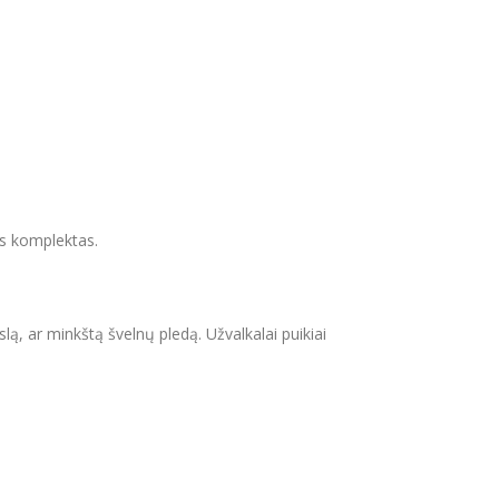
nės komplektas.
lą, ar minkštą švelnų pledą. Užvalkalai puikiai