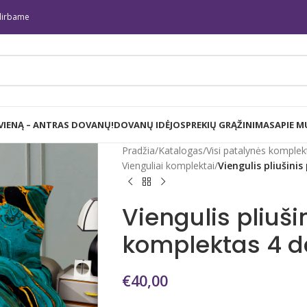
irbame
 VIENĄ – ANTRAS DOVANŲ!
DOVANŲ IDĖJOS
PREKIŲ GRĄŽINIMAS
APIE M
Pradžia
/
Katalogas
/
Visi patalynės komplek
Vienguliai komplektai
/
Viengulis pliušini
Viengulis pliuši
komplektas 4 d
€
40,00