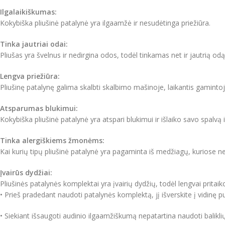
Ilgalaikiškumas:
Kokybiška pliušinė patalynė yra ilgaamžė ir nesudėtinga priežiūra.
Tinka jautriai odai:
Pliušas yra švelnus ir nedirgina odos, todėl tinkamas net ir jautrią 
Lengva priežiūra:
Pliušinę patalynę galima skalbti skalbimo mašinoje, laikantis gamint
Atsparumas blukimui:
Kokybiška pliušinė patalynė yra atspari blukimui ir išlaiko savo spalvą i
Tinka alergiškiems žmonėms:
Kai kurių tipų pliušinė patalynė yra pagaminta iš medžiagų, kuriose n
Įvairūs dydžiai:
Pliušinės patalynės komplektai yra įvairių dydžių, todėl lengvai pritaiko
• Prieš pradedant naudoti patalynės komplektą, jį išverskite į vidinę p
• Siekiant išsaugoti audinio ilgaamžiškumą nepatartina naudoti baliklių