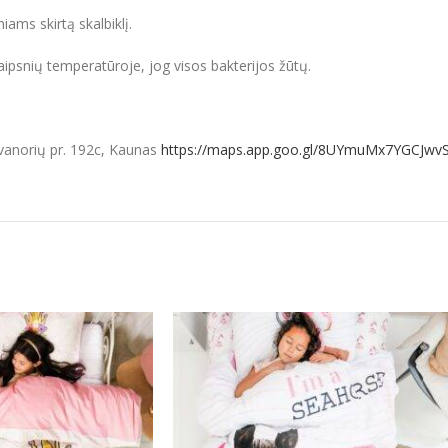
ams skirtą skalbiklį.
ipsnių temperatūroje, jog visos bakterijos žūtų.
vanorių pr. 192c, Kaunas
https://maps.app.goo.gl/8UYmuMx7YGCJwv