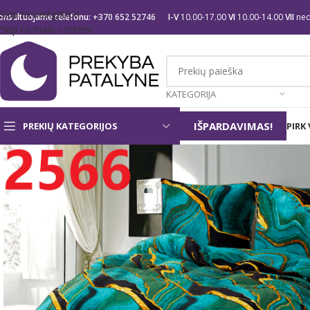
Skip to navigation
onsultuojame telefonu:
+370 652 52746
I-V
10.00-17.00
VI
10.00-14.00
VII
ned
Skip to main content
KATEGORIJA
IŠPARDAVIMAS!
PREKIŲ KATEGORIJOS
PIRK