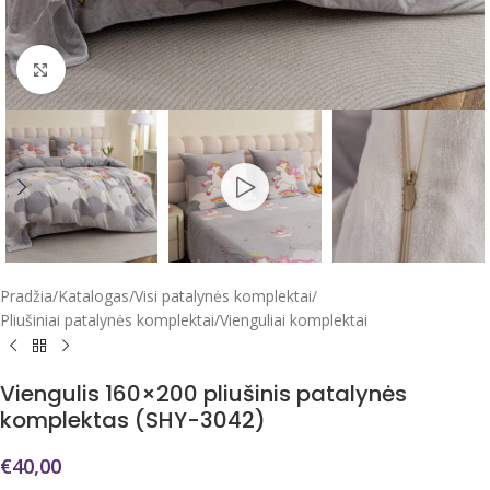
Click to enlarge
Pradžia
/
Katalogas
/
Visi patalynės komplektai
/
Pliušiniai patalynės komplektai
/
Vienguliai komplektai
Viengulis 160×200 pliušinis patalynės
komplektas (SHY-3042)
€
40,00