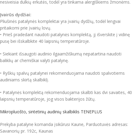
nesiveisia dulkių erkutės, todėl yra tinkama alergiškiems žmonėms.
Įvairūs dydžiai:
Pliušinės patalynės komplektai yra įvairių dydžių, todėl lengvai
pritaikomi prie įvairių lovų.
• Prieš pradedant naudoti patalynės komplektą, jį išverskite į vidinę
pusę bei išskalbkite 40 laipsnių temperatūroje.
• Siekiant išsaugoti audinio ilgaamžiškumą nepatartina naudoti
baliklių ar chemiškai valyti patalynę.
• Ryškių spalvų patalynei rekomenduojama naudoti spalvotiems
audiniams skirtą skalbiklį.
• Patalynės komplektą rekomenduojama skalbti kas dvi savaites, 40
laipsnių temperatūroje, jog visos bakterijos žūtų.
Mikropluošto, sintetinių audinių skalbiklis TENEPLUS
Prekyba patalyne komanda įsikūrusi Kaune, Parduotuvės adresas:
Savanorių pr. 192c, Kaunas