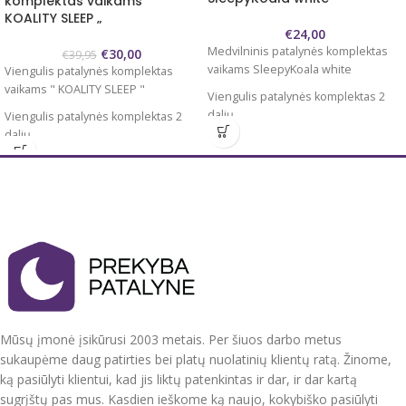
komplektas vaikams ”
KOALITY SLEEP „
€
24,00
Medvilninis patalynės komplektas
€
30,00
€
39,95
vaikams SleepyKoala white
Viengulis patalynės komplektas
vaikams " KOALITY SLEEP "
Viengulis patalynės komplektas 2
dalių
Viengulis patalynės komplektas 2
dalių
Užvalkalas antklodei 140x200 cm
Užvalkalas antklodei 140x200/220
Užvalkalas pagalvei 60x70 cm 1 vnt.
cm
100 % medvilnė
Užvalkalas pagalvei 60x70 cm 1 vnt.
Antklodės užvalkalas užsegamas
100 % medvilnė
spaudėmis, pagalvės užvalkalai be
užsegimo, su kišenėmis.
Antklodės užvalkalas užsegamas
spaudėmis , pagalvės užvalkalai be
Tvirtas, švelnus, natūralus audinys.
užsegimo, su kišenėmis.
Nedažo, nesiburbuliuoja, spec.
technologijos dėka mažai glamžosi.
Tvirtas, švelnus, natūralus audinys.
Mūsų įmonė įsikūrusi 2003 metais. Per šiuos darbo metus
Nedažo, nesiburbuliuoja, spec.
Pagaminta ES.
sukaupėme daug patirties bei platų nuolatinių klientų ratą. Žinome,
technologijos dėka mažai glamžosi.
ką pasiūlyti klientui, kad jis liktų patenkintas ir dar, ir dar kartą
Supakuotas į praktišką maišelį su
sugrįštų pas mus. Kasdien ieškome ką naujo, kokybiško pasiūlyti