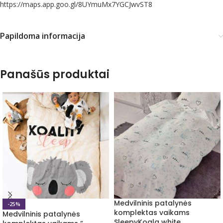
https://maps.app.goo.gl/8UYmuMx7YGCJwvST8
Papildoma informacija
Panašūs produktai
Medvilninis patalynės
-25%
komplektas vaikams
Medvilninis patalynės
SleepyKoala white