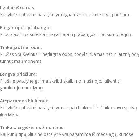
Ilgalaikiškumas:
Kokybiška pliušinė patalynė yra ilgaamžė ir nesudėtinga priežiūra.
Elegancija ir prabanga:
Pliušo audinys suteikia miegamajam prabangos ir jaukumo pojūtį.
Tinka jautriai odai:
Pliušas yra švelnus ir nedirgina odos, todėl tinkamas net ir jautrią odą
turintiems žmonėms.
Lengva priežiūra:
Pliušinę patalynę galima skalbti skalbimo mašinoje, laikantis
gamintojo nurodymų.
Atsparumas blukimui:
Kokybiška pliušinė patalynė yra atspari blukimui ir išlaiko savo spalvą
ilgą laiką.
Tinka alergiškiems žmonėms:
Kai kurių tipų pliušinė patalynė yra pagaminta iš medžiagų, kuriose