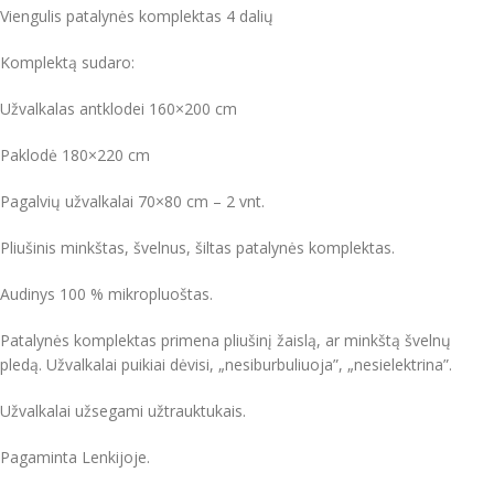
Viengulis patalynės komplektas 4 dalių
Komplektą sudaro:
Užvalkalas antklodei 160×200 cm
Paklodė 180×220 cm
Pagalvių užvalkalai 70×80 cm – 2 vnt.
Pliušinis minkštas, švelnus, šiltas patalynės komplektas.
Audinys 100 % mikropluoštas.
Patalynės komplektas primena pliušinį žaislą, ar minkštą švelnų
pledą. Užvalkalai puikiai dėvisi, „nesiburbuliuoja”, „nesielektrina”.
Užvalkalai užsegami užtrauktukais.
Pagaminta Lenkijoje.