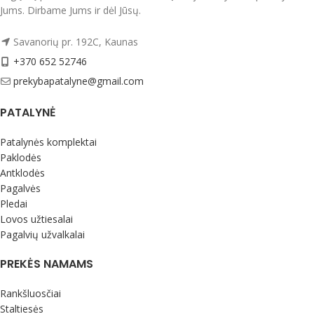
užtrauktuku, kurį jūsų vaikas galės ir
Jums. Dirbame Jums ir dėl Jūsų.
toliau naudoti.
Pagaminta ES.
Savanorių pr. 192C, Kaunas
+370 652 52746
prekybapatalyne@gmail.com
PATALYNĖ
Patalynės komplektai
Paklodės
Antklodės
Pagalvės
Pledai
Lovos užtiesalai
Pagalvių užvalkalai
PREKĖS NAMAMS
Rankšluosčiai
Staltiesės