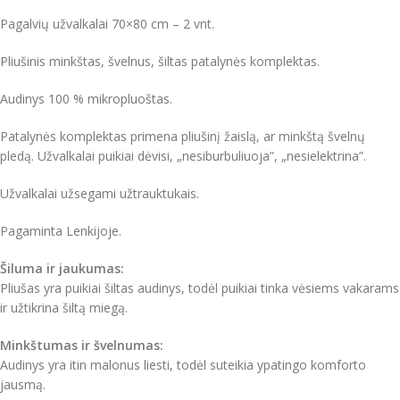
Pagalvių užvalkalai 70×80 cm – 2 vnt.
Pliušinis minkštas, švelnus, šiltas patalynės komplektas.
Audinys 100 % mikropluoštas.
Patalynės komplektas primena pliušinį žaislą, ar minkštą švelnų
pledą. Užvalkalai puikiai dėvisi, „nesiburbuliuoja”, „nesielektrina”.
Užvalkalai užsegami užtrauktukais.
Pagaminta Lenkijoje.
Šiluma ir jaukumas:
Pliušas yra puikiai šiltas audinys, todėl puikiai tinka vėsiems vakarams
ir užtikrina šiltą miegą.
Minkštumas ir švelnumas:
Audinys yra itin malonus liesti, todėl suteikia ypatingo komforto
jausmą.