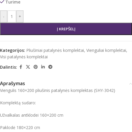
Turime
-
+
Į KREPŠELĮ
Kategorijos:
Pliušiniai patalynės komplektai
,
Vienguliai komplektai
,
Visi patalynės komplektai
Dalintis:
Aprašymas
Viengulis 160×200 pliušinis patalynės komplektas (SHY-3042)
Komplektą sudaro:
Užvalkalas antklodei 160×200 cm
Paklodė 180×220 cm