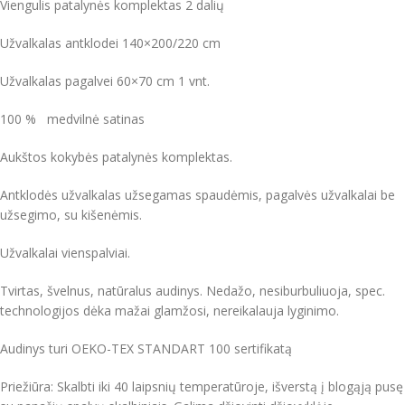
Viengulis patalynės komplektas 2 dalių
Užvalkalas antklodei 140×200/220 cm
Užvalkalas pagalvei 60×70 cm 1 vnt.
100 % medvilnė satinas
Aukštos kokybės patalynės komplektas.
Antklodės užvalkalas užsegamas spaudėmis, pagalvės užvalkalai be
užsegimo, su kišenėmis.
Užvalkalai vienspalviai.
Tvirtas, švelnus, natūralus audinys. Nedažo, nesiburbuliuoja, spec.
technologijos dėka mažai glamžosi, nereikalauja lyginimo.
Audinys turi OEKO-TEX STANDART 100 sertifikatą
Priežiūra: Skalbti iki 40 laipsnių temperatūroje, išverstą į blogąją pusę