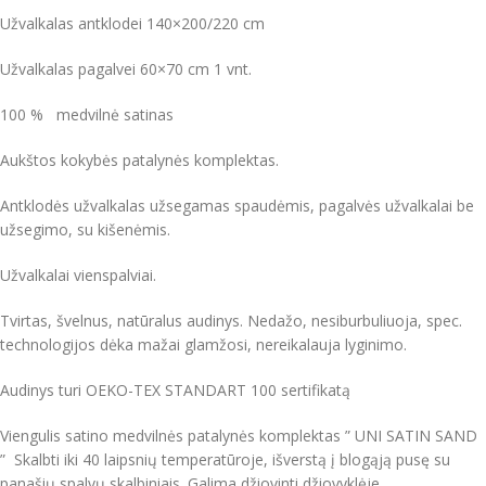
Užvalkalas antklodei 140×200/220 cm
Užvalkalas pagalvei 60×70 cm 1 vnt.
100 % medvilnė satinas
Aukštos kokybės patalynės komplektas.
Antklodės užvalkalas užsegamas spaudėmis, pagalvės užvalkalai be
užsegimo, su kišenėmis.
Užvalkalai vienspalviai.
Tvirtas, švelnus, natūralus audinys. Nedažo, nesiburbuliuoja, spec.
technologijos dėka mažai glamžosi, nereikalauja lyginimo.
Audinys turi OEKO-TEX STANDART 100 sertifikatą
Viengulis satino medvilnės patalynės komplektas ” UNI SATIN SAND
” Skalbti iki 40 laipsnių temperatūroje, išverstą į blogąją pusę su
panašių spalvų skalbiniais. Galima džiovinti džiovyklėje.