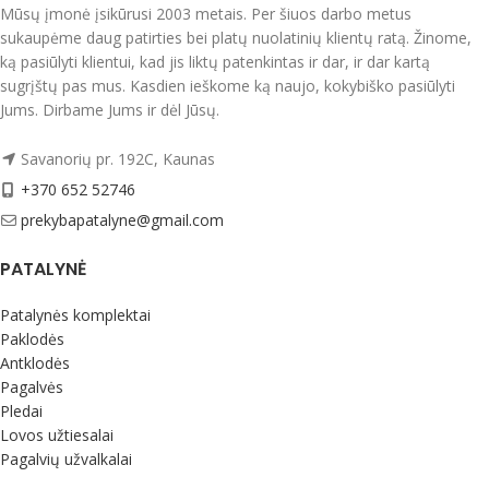
oxford apsiuvimu voko tipo
Mūsų įmonė įsikūrusi 2003 metais. Per šiuos darbo metus
įvilkimas.
sukaupėme daug patirties bei platų nuolatinių klientų ratą. Žinome,
Patalynės komplektai supakuoti
ką pasiūlyti klientui, kad jis liktų patenkintas ir dar, ir dar kartą
dailioje dėžutėje. Tinkami dovanoti.
sugrįštų pas mus. Kasdien ieškome ką naujo, kokybiško pasiūlyti
Jums. Dirbame Jums ir dėl Jūsų.
Pagaminta Ukrainoje.
Priežiūra:
Savanorių pr. 192C, Kaunas
Skalbti išverstus į blogąją pusę iki 40
+370 652 52746
laipsnių temperatūroje, su panašių
prekybapatalyne@gmail.com
spalvų skalbiniais.
Rekomenduojame naudoti
PATALYNĖ
tausojantį medvilninių audinių
skalbiklį
Medvilninių, lininių audinių
skalbiklis TENETEX
Patalynės komplektai
Paklodės
Antklodės
Pagalvės
Pledai
Lovos užtiesalai
Pagalvių užvalkalai