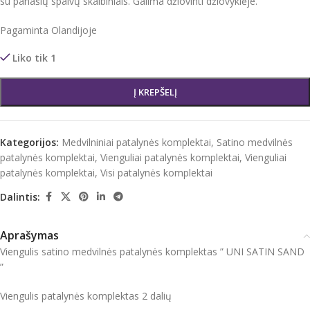
su panašių spalvų skalbiniais. Galima džiovinti džiovyklėje.
Pagaminta Olandijoje
Liko tik 1
Į KREPŠELĮ
Kategorijos:
Medvilniniai patalynės komplektai
,
Satino medvilnės
patalynės komplektai
,
Vienguliai patalynės komplektai
,
Vienguliai
patalynės komplektai
,
Visi patalynės komplektai
Dalintis:
Aprašymas
Viengulis satino medvilnės patalynės komplektas ” UNI SATIN SAND
”
Viengulis patalynės komplektas 2 dalių