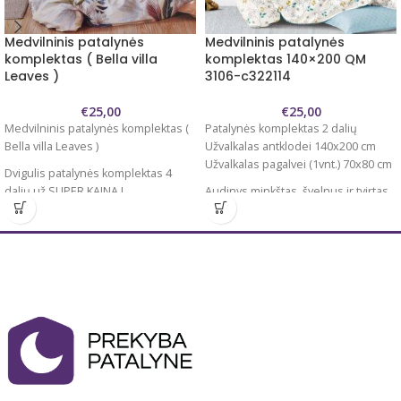
Medvilninis patalynės
Medvilninis patalynės
komplektas ( Bella villa
komplektas 140×200 QM
Leaves )
3106-c322114
€
25,00
€
25,00
Medvilninis patalynės komplektas (
Patalynės komplektas 2 dalių
Bella villa Leaves )
Užvalkalas antklodei 140x200 cm
Užvalkalas pagalvei (1vnt.) 70x80 cm
Dvigulis patalynės komplektas 4
dalių už SUPER KAINĄ !
Audinys minkštas, švelnus ir tvirtas.
Aukščiausia kokybė
Audinys 100 % medvilnė
100% medvilnė
Komplektą sudaro :
Dvipusis
Tvirtas, švelnus audinys.
Antklodės užvalkalas 200x220 cm
Užvalkalai užsegami užtrauktukais.
Paklodė 230x240 cm ( be gumos, lygi
Prekė gali šiek tiek skirtis nei
)
pavaizduota nuotraukoje.
Pagalvių užvalkalai 50x70 cm 2 vnt.
Antklodės užvalkalas užsegamas
užtrauktuku, pagalvių užvalkalai su