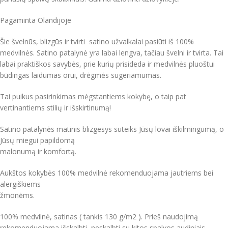
Pagaminta Olandijoje
Šie švelnūs, blizgūs ir tvirti satino užvalkalai pasiūti iš 100%
medvilnės. Satino patalynė yra labai lengva, tačiau švelni ir tvirta. Tai
labai praktiškos savybės, prie kurių prisideda ir medvilnės pluoštui
būdingas laidumas orui, drėgmės sugeriamumas.
Tai puikus pasirinkimas mėgstantiems kokybę, o taip pat
vertinantiems stilių ir išskirtinumą!
Satino patalynės matinis blizgesys suteiks Jūsų lovai iškilmingumą, o
Jūsų miegui papildomą
malonumą ir komfortą.
Aukštos kokybės 100% medvilnė rekomenduojama jautriems bei
alergiškiems
žmonėms.
100% medvilnė, satinas ( tankis 130 g/m2 ). Prieš naudojimą
rekomenduojama išskalbti, neskalbti su kitos spalvos audiniais